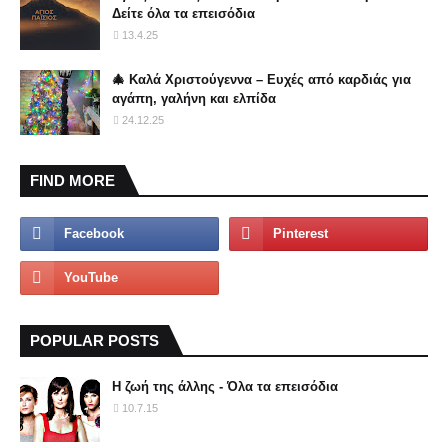
Δείτε όλα τα επεισόδια
13.4.25
🎄 Καλά Χριστούγεννα – Ευχές από καρδιάς για
αγάπη, γαλήνη και ελπίδα
24.12.25
FIND MORE
POPULAR POSTS
Η ζωή της άλλης - Όλα τα επεισόδια
10.7.15