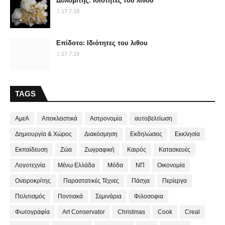
Δολομίτης: Ιδιότητες του λιθου
17.7.19
Επίδοτο: Ιδιότητες του λιθου
17.7.19
TAGS
ΑμεΑ
Αποκλειστικά
Αστρονομία
αυτοβελτίωση
Δημιουργία & Χώρος
Διακόσμηση
Εκδηλώσεις
Εκκλησία
Εκπαίδευση
Ζώα
Ζωγραφική
Καιρός
Κατασκευές
Λογοτεχνία
Μένω Ελλάδα
Μόδα
ΝΠ
Οικονομία
Ονειροκρίτης
Παραστατικές Τέχνες
Πάσχα
Περίεργα
Πολιτισμός
Ποντιακά
Σεμινάρια
Φιλοσοφια
Φωτογραφία
Art Conservator
Christmas
Cook
Creal