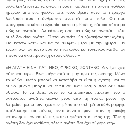
αγαπηθείς. Λοιπόν, αφού τα διώξετε όλα αυτά, όχι με τη βία,
αλλά ξεπλένοντάς τα όπως η βροχή ξεπλένει τη σκόνη πολλών
ημερών από ένα φύλλο, τότε ίσως βρείτε αυτό το περίεργο
λουλούδι που ο άνθρωπος αναζητά τόσο πολύ. Θα σας
υπαγορεύσει κάποια εξουσία, κάποια μέθοδος, κάποιο σύστημα
πώς να αγαπάτε; Αν κάποιος σας πει πώς να αγαπάτε, τότε
αυτό δεν είναι αγάπη. Γίνεται να πείτε “θα εξασκήσω την αγάπη.
Θα κάτσω κάτω και θα το σκεφτώ μέρα με την ημέρα. Θα
εξασκήσω τον εαυτό μου να είναι καλός και ευγενικός και θα τον
πιέσω να δίνει προσοχή στους άλλους;»
«Η ΑΓΑΠΗ ΕΙΝΑΙ ΚΑΤΙ ΝΕΟ, ΦΡΕΣΚΟ, ΖΩΝΤΑΝΟ. Δεν έχει χτες
ούτε και αύριο. Είναι πέρα από το μαρτύριο της σκέψης. Μόνο
το αθώο μυαλό μπορεί να καταλάβει τι είναι η αγάπη, και το
αθώο μυαλό μπορεί να ζήσει σε έναν κόσμο που δεν είναι
αθώος. Το να βρεις αυτό το καταπληκτικό πράγμα που ο
άνθρωπος αναζητά αιώνια μέσα από τη θυσία, μέσω της
λατρείας, μέσω των σχέσεων, μέσω του σεξ, μέσω κάθε μορφής
απόλαυσης και πόνου, είναι δυνατό μόνο όταν η σκέψη
κατανοήσει τον εαυτό της και να φτάσει στο τέλος της. Τότε η
αγάπη δεν έχει αντίθετο, τότε η αγάπη δεν έχει σύγκρουση».