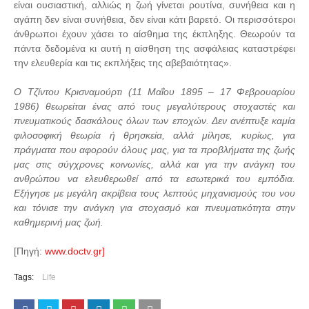
είναι ουσιαστική, αλλιώς η ζωή γίνεται ρουτίνα, συνήθεια και η
αγάπη δεν είναι συνήθεια, δεν είναι κάτι βαρετό. Οι περισσότεροι
άνθρωποι έχουν χάσει το αίσθημα της έκπληξης. Θεωρούν τα
πάντα δεδομένα κι αυτή η αίσθηση της ασφάλειας καταστρέφει
την ελευθερία και τις εκπλήξεις της αβεβαιότητας».
Ο Τζίντου Κρισναμούρτι (11 Μαΐου 1895 – 17 Φεβρουαρίου
1986) θεωρείται ένας από τους μεγαλύτερους στοχαστές και
πνευματικούς δασκάλους όλων των εποχών. Δεν ανέπτυξε καμία
φιλοσοφική θεωρία ή θρησκεία, αλλά μίλησε, κυρίως, για
πράγματα που αφορούν όλους μας, για τα προβλήματα της ζωής
μας στις σύγχρονες κοινωνίες, αλλά και για την ανάγκη του
ανθρώπου να ελευθερωθεί από τα εσωτερικά του εμπόδια.
Εξήγησε με μεγάλη ακρίβεια τους λεπτούς μηχανισμούς του νου
και τόνισε την ανάγκη για στοχασμό και πνευματικότητα στην
καθημερινή μας ζωή.
[Πηγή:
www.doctv.gr]
Tags:
Life