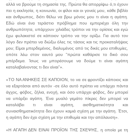
αλλά να βρούμε τη σημασία της. Πρώτα θα απορρίψω ό,τι έχουν
πει η εκκλησία, η κοινωνία, οι φίλοι και οι γονείς μου, κάθε βιβλίο
και άνθρωπος, διότι θέλω να βρω μόνος μου τι είναι η αγάπη.
Εδώ είναι ένα τεράστιο πρόβλημα που εμπεριέχει όλη την
ανθρωπότητα, υπάρχουν χιλιάδες τρόποι να την ορίσεις και εγώ
έχω φυλακιστεί σε κάποιον τρόπο να την ορίζω. Για αυτό τον
λόγο δεν πρέπει να διώξω όλες τις τάσεις και τις προκαταλήψεις
μου; Είμαι μπερδεμένος, διαλυμένος από τις δικές μου επιθυμίες,
οπότε λέω στον εαυτό μου “πρώτα καθάρισε το δικό σου
μπέρδεμα. Ίσως να μπορέσουμε να δούμε τι είναι αγάπη
καταλαβαίνοντας τι δεν είναι”».
«ΤΟ ΝΑ ΑΝΗΚΕΙΣ ΣΕ ΚΑΠΟΙΟΝ, το να σε φροντίζει κάποιος και
να εξαρτάσαι από αυτόν -σε όλο αυτό πρέπει να υπάρχει πάντα
άγχος, φόβος, ζήλια, ενοχή, και όσο υπάρχει φόβος, δεν μπορεί
να υπάρξει αγάπη. Ένα μυαλό γεμάτο πίκρες δεν μπορεί να
καταλάβει τι είναι αγάπη, αισθηματικότητα και
συναισθηματικότητα δεν έχουν καμιά σχέση με την αγάπη. Έτσι,
η αγάπη δεν έχει σχέση με την επιθυμία και την απόλαυση».
«Η ΑΓΑΠΗ ΔΕΝ ΕΙΝΑΙ ΠΡΟΪΟΝ ΤΗΣ ΣΚΕΨΗΣ, η οποία με τη