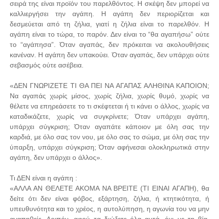
σειρά της είναι προϊόν του παρελθόντος. Η σκέψη δεν μπορεί να
καλλιεργήσει την αγάπη. Η αγάπη δεν περιορίζεται και
δεσμεύεται από τη ζήλια, γιατί η ζήλια είναι το παρελθόν. Η
αγάπη είναι το τώρα, το παρόν. Δεν είναι το “θα αγαπήσω” ούτε
το “αγάπησα”. Όταν αγαπάς, δεν πρόκειται να ακολουθήσεις
κανέναν. Η αγάπη δεν υπακούει. Όταν αγαπάς, δεν υπάρχει ούτε
σεβασμός ούτε ασέβεια.
«ΔΕΝ ΓΝΩΡΙΖΕΤΕ ΤΙ ΘΑ ΠΕΙ ΝΑ ΑΓΑΠΑΣ ΑΛΗΘΙΝΑ ΚΑΠΟΙΟΝ;
Να αγαπάς χωρίς μίσος, χωρίς ζήλια, χωρίς θυμό, χωρίς να
θέλετε να επηρεάσετε το τι σκέφτεται ή τι κάνει ο άλλος, χωρίς να
καταδικάζετε, χωρίς να συγκρίνετε; Όταν υπάρχει αγάπη,
υπάρχει σύγκριση; Όταν αγαπάτε κάποιον με όλη σας την
καρδιά, με όλο σας τον νου, με όλο σας το σώμα, με όλη σας την
ύπαρξη, υπάρχει σύγκριση; Όταν αφήνεσαι ολοκληρωτικά στην
αγάπη, δεν υπάρχει ο άλλος».
Τι ΔΕΝ είναι η αγάπη :
«ΑΛΛΑ ΑΝ ΘΕΛΕΤΕ ΑΚΟΜΑ ΝΑ ΒΡΕΙΤΕ (ΤΙ ΕΙΝΑΙ ΑΓΑΠΗ), θα
δείτε ότι δεν είναι φόβος, εξάρτηση, ζήλια, ή κτητικότητα, ή
υπευθυνότητα και το χρέος, η αυτολύπηση, η αγωνία του να μην