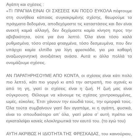
Αγάπη και σχέσεις :
«ΤΙ ΠΡΑΓΜΑ ΕΙΝΑΙ ΟΙ ΣΧΕΣΕΙΣ ΚΑΙ ΠΟΣΟ ΕΥΚΟΛΑ πέφτουμε
στη συνήθεια κάποιας συγκεκριμένης σχέσης, θεωρούμε τα
πράγματα δεδομένα, αποδεχόμαστε τις καταστάσεις και δεν είναι
ανεκτή καμιά αλλαγή, δεν δεχόμαστε καμία κίνηση προς την
αβεβαιότητα, ούτε για ένα λεπτό. Όλα είναι τόσο καλά
ρυθμισμένα, τόσο στέρεα φτιαγμένα, τόσο δεσμευμένα, που δεν
υπάρχει καμία ελπίδα για λίγη φρεσκάδα, για μια καθαρή
αναζωογονητική ανοιξιάτικη ανάσα. Αυτά κι άλλα πολλά τα
ονομάζουμε σχέσεις.
ΑΝ ΠΑΡΑΤΗΡΗΣΟΥΜΕ ΑΠΟ ΚΟΝΤΑ, οι σχέσεις είναι κάτι πολύ
πιο λεπτό, κάτι πιο γοργό κι από την αστραπή, πιο αχανές κι
από τη γη, γιατί οι σχέσεις είναι η ζωή. Η ζωή μας είναι
σύγκρουση. Θέλουμε να κάνουμε τις σχέσεις χοντροκομμένες,
ωμές, εύκολες. Έτσι χάνουν την ευωδιά τους, την ομορφιά τους.
Όλα τούτα συμβαίνουν γιατί δεν αγαπάμε, κι η αγάπη, φυσικά,
είναι το σπουδαιότερο απ’ όλα, γιατί μέσα σ’ αυτή πρέπει να
εγκαταλείψει κανείς ολοκληρωτικά τον εαυτό του. (το εγώ του)
ΑΥΤΗ ΑΚΡΙΒΩΣ Η ΙΔΙΟΤΗΤΑ ΤΗΣ ΦΡΕΣΚΑΔΑΣ, του καινούριου,