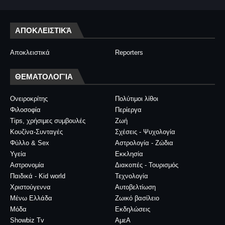
ΑΠΟΚΛΕΙΣΤΙΚΆ
Αποκλειστικά
Reporters
ΘΕΜΑΤΟΛΟΓΊΑ
Ονειροκρίτης
Πολύτιμοι λίθοι
Φιλοσοφία
Περίεργα
Tips, χρήσιμες συμβουλές
Ζωή
Κουζίνα-Συνταγές
Σχέσεις - Ψυχολογία
Φύλλο & Sex
Αστρολογία - Ζώδια
Υγεία
Εκκλησία
Αστρονομία
Διακοπές - Τουρισμός
Παιδικά - Kid world
Τεχνολογία
Χριστούγεννα
Αυτοβελτίωση
Μένω Ελλάδα
Ζωικό βασίλειο
Μόδα
Εκδηλώσεις
Showbiz Tv
ΑμεΑ