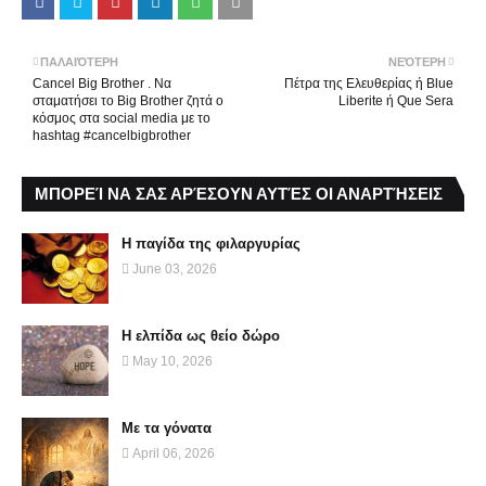
ΠΑΛΑΙΌΤΕΡΗ
ΝΕΌΤΕΡΗ
Cancel Big Brother . Να
Πέτρα της Ελευθερίας ή Βlue
σταματήσει το Big Brother ζητά ο
Liberite ή Que Sera
κόσμος στα social media με το
hashtag #cancelbigbrother
ΜΠΟΡΕΊ ΝΑ ΣΑΣ ΑΡΈΣΟΥΝ ΑΥΤΈΣ ΟΙ ΑΝΑΡΤΉΣΕΙΣ
Η παγίδα της φιλαργυρίας
June 03, 2026
Η ελπίδα ως θείο δώρο
May 10, 2026
Με τα γόνατα
April 06, 2026