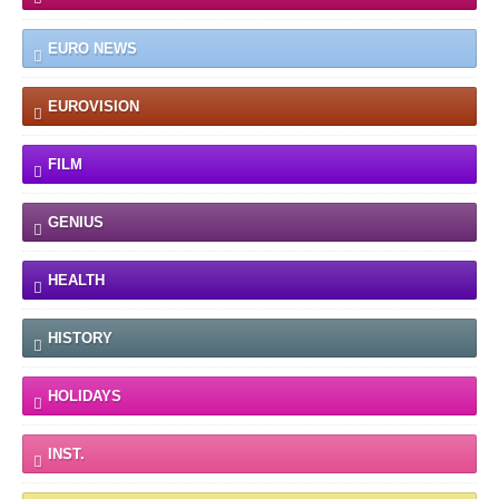
EURO NEWS
EUROVISION
FILM
GENIUS
HEALTH
HISTORY
HOLIDAYS
INST.