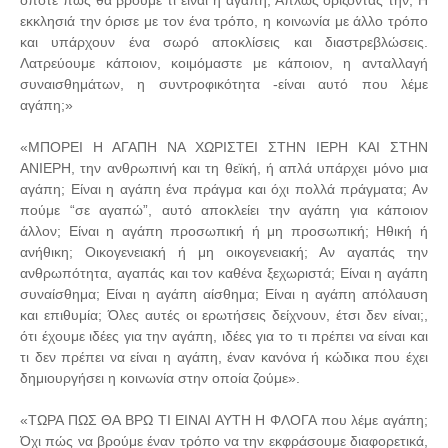
οπότε πώς θα βρούμε τι είναι η αγάπη; Απλώς ορίζοντάς την; Η
εκκλησιά την όρισε με τον ένα τρόπο, η κοινωνία με άλλο τρόπο
και υπάρχουν ένα σωρό αποκλίσεις και διαστρεβλώσεις.
Λατρεύουμε κάποιον, κοιμόμαστε με κάποιον, η ανταλλαγή
συναισθημάτων, η συντροφικότητα -είναι αυτό που λέμε
αγάπη;»
«ΜΠΟΡΕΙ Η ΑΓΑΠΗ ΝΑ ΧΩΡΙΣΤΕΙ ΣΤΗΝ ΙΕΡΗ ΚΑΙ ΣΤΗΝ
ΑΝΙΕΡΗ, την ανθρωπινή και τη θεϊκή, ή απλά υπάρχει μόνο μια
αγάπη; Είναι η αγάπη ένα πράγμα και όχι πολλά πράγματα; Αν
πούμε “σε αγαπώ”, αυτό αποκλείει την αγάπη για κάποιον
άλλον; Είναι η αγάπη προσωπική ή μη προσωπική; Ηθική ή
ανήθικη; Οικογενειακή ή μη οικογενειακή; Αν αγαπάς την
ανθρωπότητα, αγαπάς και τον καθένα ξεχωριστά; Είναι η αγάπη
συναίσθημα; Είναι η αγάπη αίσθημα; Είναι η αγάπη απόλαυση
και επιθυμία; Όλες αυτές οι ερωτήσεις δείχνουν, έτσι δεν είναι;,
ότι έχουμε ιδέες για την αγάπη, ιδέες για το τι πρέπει να είναι και
τι δεν πρέπει να είναι η αγάπη, έναν κανόνα ή κώδικα που έχει
δημιουργήσει η κοινωνία στην οποία ζούμε».
«ΤΩΡΑ ΠΩΣ ΘΑ ΒΡΩ ΤΙ ΕΙΝΑΙ ΑΥΤΗ Η ΦΛΟΓΑ που λέμε αγάπη;
Όχι πώς να βρούμε έναν τρόπο να την εκφράσουμε διαφορετικά,