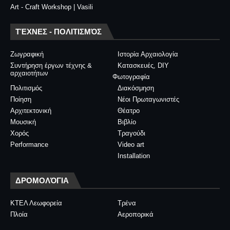
Art - Craft Workshop | Vasili
ΤΈΧΝΕΣ - ΠΟΛΙΤΙΣΜΌΣ
Ζωγραφική
Ιστορία Αρχαιολογία
Συντήρηση έργων τέχνης &
Κατασκευές, DIY
αρχαιοτήτων
Φωτογραφία
Πολιτισμός
Διακόσμηση
Ποίηση
Νέοι Πρωταγωνιστές
Αρχιτεκτονική
Θέατρο
Μουσική
Βιβλίο
Χορός
Τραγούδι
Performance
Video art
Installation
ΔΡΟΜΟΛΌΓΙΑ
ΚΤΕΛ Λεωφορεία
Τρένα
Πλοία
Αεροπορικά