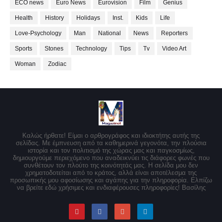
ECO news
Euro News
Eurovision
Film
Genius
Health
History
Holidays
Inst.
Kids
Life
Love-Psychology
Man
National
News
Reporters
Sports
Stones
Technology
Tips
Tv
Video Art
Woman
Zodiac
Καλώς ήρθατε! Είμαι ο αρθρογράφος και ιδιοκτήτης αυτής της
σελίδας. Με έμπνευση από τα καθημερινά γεγονότα, την πλούσια
ιστορία και τον πολιτισμό της χώρας μας και παγκοσμίως,
δημιουργούμε περιεχόμενο που αναδεικνύει τις διάφορες φωνές που
συνθέτουν τον πλούτο της κοινότητάς μας. Η σελίδα μου δεν
χρηματοδοτείται από το κράτος, αλλά είναι αποτέλεσμα της
προσωπικής μου αφοσίωσης και αγάπης για την πληροφορία. Ελπίζω
να βρείτε εδώ χρήσιμες και ενδιαφέρουσες πληροφορίες! Βασίλης