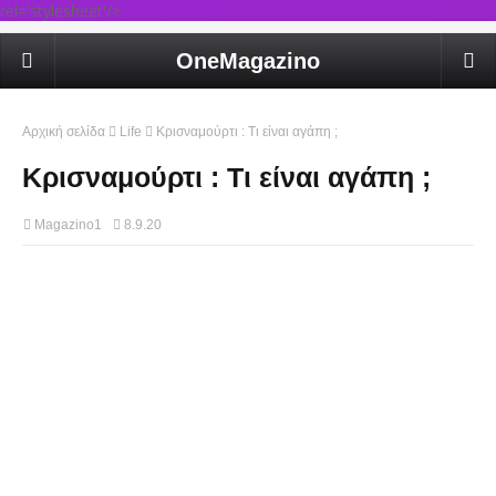
rel='stylesheet'/>
OneMagazino
Αρχική σελίδα
Life
Κρισναμούρτι : Τι είναι αγάπη ;
Κρισναμούρτι : Τι είναι αγάπη ;
Magazino1
8.9.20