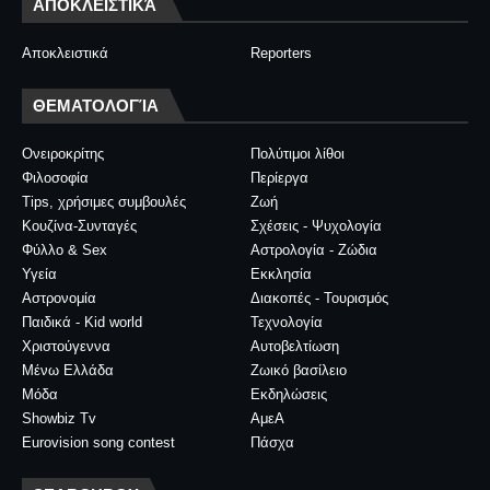
ΑΠΟΚΛΕΙΣΤΙΚΆ
Αποκλειστικά
Reporters
ΘΕΜΑΤΟΛΟΓΊΑ
Ονειροκρίτης
Πολύτιμοι λίθοι
Φιλοσοφία
Περίεργα
Tips, χρήσιμες συμβουλές
Ζωή
Κουζίνα-Συνταγές
Σχέσεις - Ψυχολογία
Φύλλο & Sex
Αστρολογία - Ζώδια
Υγεία
Εκκλησία
Αστρονομία
Διακοπές - Τουρισμός
Παιδικά - Kid world
Τεχνολογία
Χριστούγεννα
Αυτοβελτίωση
Μένω Ελλάδα
Ζωικό βασίλειο
Μόδα
Εκδηλώσεις
Showbiz Tv
ΑμεΑ
Eurovision song contest
Πάσχα