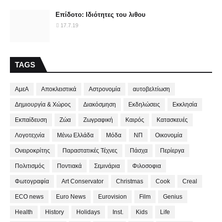
Επίδοτο: Ιδιότητες του λιθου
17.7.19
TAGS
ΑμεΑ
Αποκλειστικά
Αστρονομία
αυτοβελτίωση
Δημιουργία & Χώρος
Διακόσμηση
Εκδηλώσεις
Εκκλησία
Εκπαίδευση
Ζώα
Ζωγραφική
Καιρός
Κατασκευές
Λογοτεχνία
Μένω Ελλάδα
Μόδα
ΝΠ
Οικονομία
Ονειροκρίτης
Παραστατικές Τέχνες
Πάσχα
Περίεργα
Πολιτισμός
Ποντιακά
Σεμινάρια
Φιλοσοφια
Φωτογραφία
Art Conservator
Christmas
Cook
Creal
ECO news
Euro News
Eurovision
Film
Genius
Health
History
Holidays
Inst.
Kids
Life