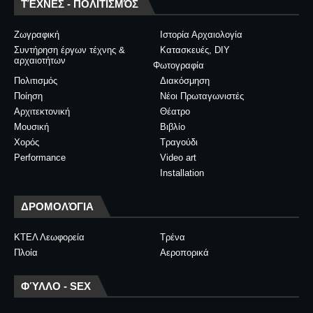
ΤΈΧΝΕΣ - ΠΟΛΙΤΙΣΜΌΣ
Ζωγραφική
Ιστορία Αρχαιολογία
Συντήρηση έργων τέχνης &
Κατασκευές, DIY
αρχαιοτήτων
Φωτογραφία
Πολιτισμός
Διακόσμηση
Ποίηση
Νέοι Πρωταγωνιστές
Αρχιτεκτονική
Θέατρο
Μουσική
Βιβλίο
Χορός
Τραγούδι
Performance
Video art
Installation
ΔΡΟΜΟΛΌΓΙΑ
ΚΤΕΛ Λεωφορεία
Τρένα
Πλοία
Αεροπορικά
ΦΎΛΛΟ - SEX