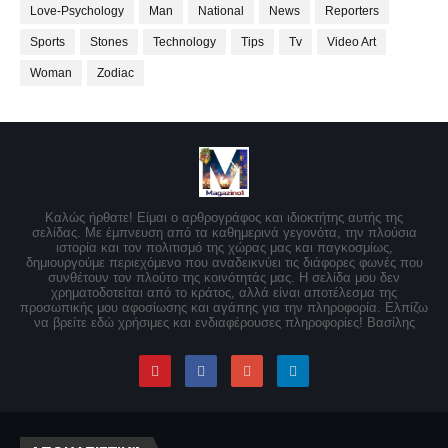
Love-Psychology
Man
National
News
Reporters
Sports
Stones
Technology
Tips
Tv
Video Art
Woman
Zodiac
Καλώς ήρθατε! Είμαι ο αρθρογράφος και ιδιοκτήτης αυτής της
σελίδας. Με έμπνευση από τα καθημερινά γεγονότα, την πλούσια
ιστορία και τον πολιτισμό της χώρας μας και παγκοσμίως,
δημιουργούμε περιεχόμενο που αναδεικνύει τις διάφορες φωνές που
συνθέτουν τον πλούτο της κοινότητάς μας. Η σελίδα μου δεν
χρηματοδοτείται από το κράτος, αλλά είναι αποτέλεσμα της
προσωπικής μου αφοσίωσης και αγάπης για την πληροφορία. Ελπίζω
να βρείτε εδώ χρήσιμες και ενδιαφέρουσες πληροφορίες! Βασίλης