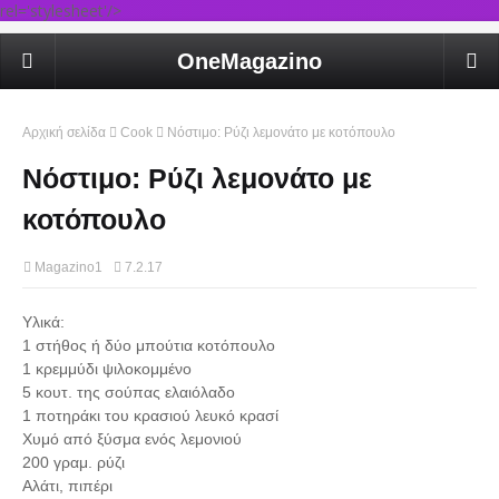
rel='stylesheet'/>
OneMagazino
Αρχική σελίδα
Cook
Νόστιμο: Ρύζι λεμονάτο με κοτόπουλο
Νόστιμο: Ρύζι λεμονάτο με
κοτόπουλο
Magazino1
7.2.17
Υλικά:
1 στήθος ή δύο μπούτια κοτόπουλο
1 κρεμμύδι ψιλοκομμένο
5 κουτ. της σούπας ελαιόλαδο
1 ποτηράκι του κρασιού λευκό κρασί
Χυμό από ξύσμα ενός λεμονιού
200 γραμ. ρύζι
Αλάτι, πιπέρι