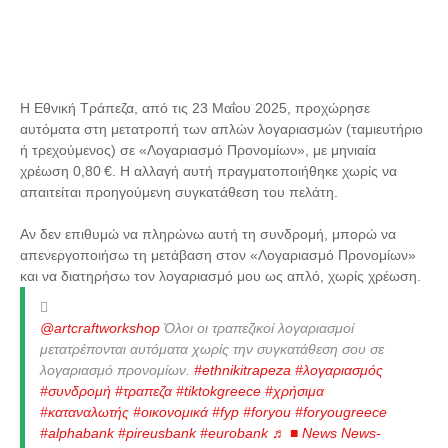
Η Εθνική Τράπεζα, από τις 23 Μαΐου 2025, προχώρησε
αυτόματα στη μετατροπή των απλών λογαριασμών (ταμιευτήριο
ή τρεχούμενος) σε «Λογαριασμό Προνομίων», με μηνιαία
χρέωση 0,80 €. Η αλλαγή αυτή πραγματοποιήθηκε χωρίς να
απαιτείται προηγούμενη συγκατάθεση του πελάτη.
Αν δεν επιθυμώ να πληρώνω αυτή τη συνδρομή, μπορώ να
απενεργοποιήσω τη μετάβαση στον «Λογαριασμό Προνομίων»
και να διατηρήσω τον λογαριασμό μου ως απλό, χωρίς χρέωση.
@artcraftworkshop
Όλοι οι τραπεζικοί λογαριασμοί
μετατρέπονται αυτόματα χωρίς την συγκατάθεση σου σε
λογαριασμό προνομίων.
#ethnikitrapeza
#λογαριασμός
#συνδρομή
#τραπεζα
#tiktokgreece
#χρήσιμα
#καταναλωτής
#οικονομικά
#fyp
#foryou
#foryougreece
#alphabank
#pireusbank
#eurobank
♬ ■ News News-