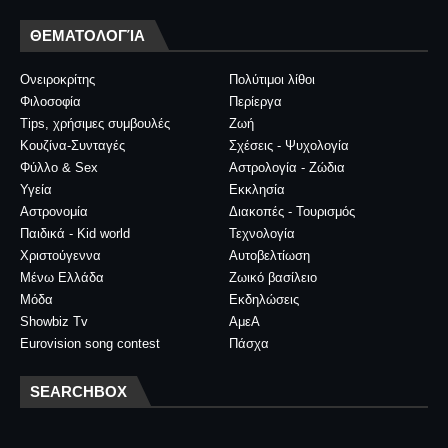
ΘΕΜΑΤΟΛΟΓΊΑ
Ονειροκρίτης
Πολύτιμοι λίθοι
Φιλοσοφία
Περίεργα
Tips, χρήσιμες συμβουλές
Ζωή
Κουζίνα-Συνταγές
Σχέσεις - Ψυχολογία
Φύλλο & Sex
Αστρολογία - Ζώδια
Υγεία
Εκκλησία
Αστρονομία
Διακοπές - Τουρισμός
Παιδικά - Kid world
Τεχνολογία
Χριστούγεννα
Αυτοβελτίωση
Μένω Ελλάδα
Ζωικό βασίλειο
Μόδα
Εκδηλώσεις
Showbiz Tv
ΑμεΑ
Eurovision song contest
Πάσχα
SEARCHBOX