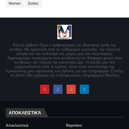
Woman
Zodiac
Καλώς ήρθατε! Είμαι ο αρθρογράφος και ιδιοκτήτης αυτής της
σελίδας. Με έμπνευση από τα καθημερινά γεγονότα, την πλούσια
ιστορία και τον πολιτισμό της χώρας μας και παγκοσμίως,
δημιουργούμε περιεχόμενο που αναδεικνύει τις διάφορες φωνές που
συνθέτουν τον πλούτο της κοινότητάς μας. Η σελίδα μου δεν
χρηματοδοτείται από το κράτος, αλλά είναι αποτέλεσμα της
προσωπικής μου αφοσίωσης και αγάπης για την πληροφορία. Ελπίζω
να βρείτε εδώ χρήσιμες και ενδιαφέρουσες πληροφορίες! Βασίλης
ΑΠΟΚΛΕΙΣΤΙΚΆ
Αποκλειστικά
Reporters