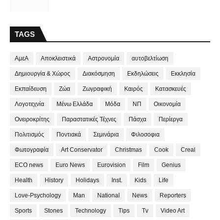
TAGS
ΑμεΑ
Αποκλειστικά
Αστρονομία
αυτοβελτίωση
Δημιουργία & Χώρος
Διακόσμηση
Εκδηλώσεις
Εκκλησία
Εκπαίδευση
Ζώα
Ζωγραφική
Καιρός
Κατασκευές
Λογοτεχνία
Μένω Ελλάδα
Μόδα
ΝΠ
Οικονομία
Ονειροκρίτης
Παραστατικές Τέχνες
Πάσχα
Περίεργα
Πολιτισμός
Ποντιακά
Σεμινάρια
Φιλοσοφια
Φωτογραφία
Art Conservator
Christmas
Cook
Creal
ECO news
Euro News
Eurovision
Film
Genius
Health
History
Holidays
Inst.
Kids
Life
Love-Psychology
Man
National
News
Reporters
Sports
Stones
Technology
Tips
Tv
Video Art