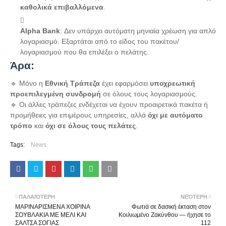
καθολικά επιβαλλόμενα
.
Alpha Bank
: Δεν υπάρχει αυτόματη μηνιαία χρέωση για απλό
λογαριασμό. Εξαρτάται από το είδος του πακέτου/
λογαριασμού που θα επιλέξει ο πελάτης.
Άρα:
🔹 Μόνο η
Εθνική Τράπεζα
έχει εφαρμόσει
υποχρεωτική
προεπιλεγμένη συνδρομή
σε όλους τους λογαριασμούς.
🔹 Οι άλλες τράπεζες ενδέχεται να έχουν προαιρετικά πακέτα ή
προμήθειες για επιμέρους υπηρεσίες, αλλά
όχι με αυτόματο
τρόπο
και
όχι σε όλους τους πελάτες
.
Tags:
News
ΠΑΛΑΙΌΤΕΡΗ
ΝΕΌΤΕΡΗ
ΜΑΡΙΝΑΡΙΣΜΕΝΑ ΧΟΙΡΙΝΑ
Φωτιά σε δασική έκταση στον
ΣΟΥΒΛΑΚΙΑ ΜΕ ΜΕΛΙ ΚΑΙ
Κοιλιωμένο Ζακύνθου — ήχησε το
ΣΑΛΤΣΑ ΣΟΓΙΑΣ
112