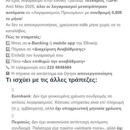
Αν έχεις λογαριασμό στην Εθνική Τράπεζα,
τσεκάρεις ΤΩΡΑ
!
Από Μάιο 2025,
όλοι οι λογαριασμοί μετατράπηκαν
αυτόματα
σε «Λογαριασμούς Προνομίων» με
συνδρομή 0,80€
το μήνα
!
Αν δεν το απενεργοποιήσεις, χρεώνεσαι κάθε μήνα χωρίς να το
καταλάβεις.
Πώς το σταματάς:
1️⃣ Μπες σε
e-Banking
ή
mobile app
της Εθνικής
2️⃣ Πήγαινε σε
«Διαχείριση Αναβάθμισης»
3️⃣ Επίλεξε τον λογαριασμό σου
4️⃣ Πάτα
«Δεν επιθυμώ την αναβάθμιση»
📞 Ή τηλεφώνησε στο
210 4848484
🏦 Ή πήγαινε σε κατάστημα και ζήτησε
απενεργοποίηση
Τι ισχύει με τις άλλες τράπεζες:
Eurobank
: Δεν έχει γενικευμένη χρέωση συνδρομής σε
απλούς λογαριασμούς. Κάποιες υπηρεσίες είναι επί πληρωμή
(π.χ. εμβάσματα), αλλά
όχι υποχρεωτική μηνιαία χρέωση
.
Πειραιώς
: Δεν έχει ανακοινώσει αντίστοιχη αυτόματη
συνδρομή. Παλιότερα είχε πακέτα «winbank more», αλλά
όχι