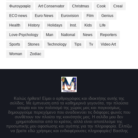
Φωτογραφία
Art Conservator
Christmas
Cook
Creal
ECO news
Euro News
Eurovision
Film
Genius
Health
History
Holidays
Inst.
Kids
Life
Love-Psychology
Man
National
News
Reporters
Sports
Stones
Technology
Tips
Tv
Video Art
Woman
Zodiac
Καλώς ήρθατε! Είμαι ο αρθρογράφος και ιδιοκτήτης αυτής της
σελίδας. Με έμπνευση από τα καθημερινά γεγονότα, την πλούσια
ιστορία και τον πολιτισμό της χώρας μας και παγκοσμίως,
δημιουργούμε περιεχόμενο που αναδεικνύει τις διάφορες φωνές που
συνθέτουν τον πλούτο της κοινότητάς μας. Η σελίδα μου δεν
χρηματοδοτείται από το κράτος, αλλά είναι αποτέλεσμα της
προσωπικής μου αφοσίωσης και αγάπης για την πληροφορία. Ελπίζω
να βρείτε εδώ χρήσιμες και ενδιαφέρουσες πληροφορίες! Βασίλης