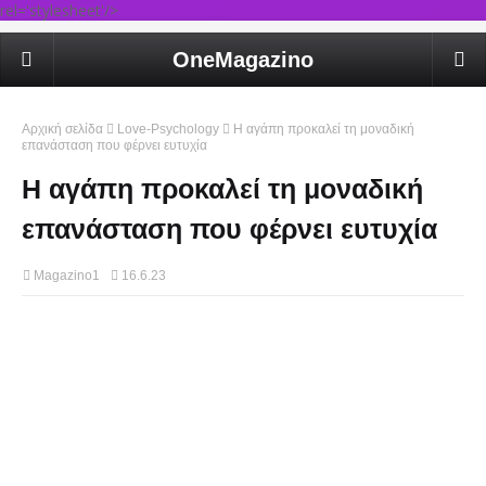
rel='stylesheet'/>
OneMagazino
Αρχική σελίδα
Love-Psychology
Η αγάπη προκαλεί τη μοναδική
επανάσταση που φέρνει ευτυχία
Η αγάπη προκαλεί τη μοναδική
επανάσταση που φέρνει ευτυχία
Magazino1
16.6.23