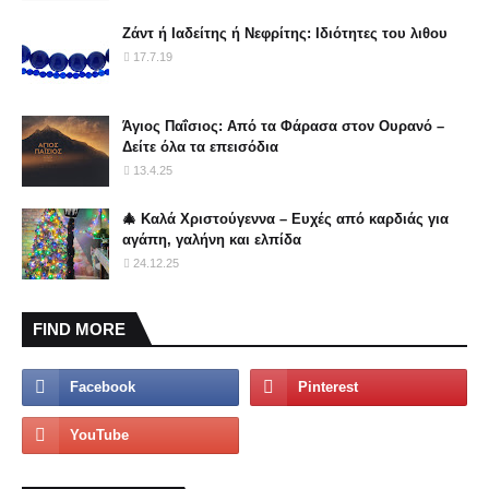
Ζάντ ή Ιαδείτης ή Νεφρίτης: Ιδιότητες του λιθου
17.7.19
Άγιος Παΐσιος: Από τα Φάρασα στον Ουρανό –
Δείτε όλα τα επεισόδια
13.4.25
🎄 Καλά Χριστούγεννα – Ευχές από καρδιάς για
αγάπη, γαλήνη και ελπίδα
24.12.25
FIND MORE