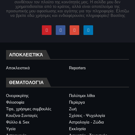
συνθέτουν τον πλούτο της κοινότητάς μας. Η σελίδα μου δεν
χρηματοδοτείται από το κράτος, αλλά είναι αποτέλεσμα της
προσωπικής μου αφοσίωσης και αγάπης για την πληροφορία. Ελπίζω
να βρείτε εδώ χρήσιμες και ενδιαφέρουσες πληροφορίες! Βασίλης
ΑΠΟΚΛΕΙΣΤΙΚΆ
Αποκλειστικά
Reporters
ΘΕΜΑΤΟΛΟΓΊΑ
Ονειροκρίτης
Πολύτιμοι λίθοι
Φιλοσοφία
Περίεργα
Tips, χρήσιμες συμβουλές
Ζωή
Κουζίνα-Συνταγές
Σχέσεις - Ψυχολογία
Φύλλο & Sex
Αστρολογία - Ζώδια
Υγεία
Εκκλησία