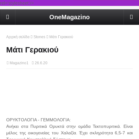
rel='stylesheet'/>
OneMagazino
Αρχική σελίδα
Stones
Μάτι Γερακιού
Μάτι Γερακιού
Magazino1
26.6.20
ΟΡΥΚΤΟΛΟΓΙΑ - ΓΕΜΜΟΛΟΓΙΑ:
Ανήκει στα Πυριτικά Ορυκτά στην ομάδα Τεκτοπυριτικά. Είναι
μέλος της οικογενείας του Χαλαζία. Έχει σκληρότητα 6,5-7 και