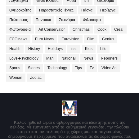
Λογοτεχνία
Μένω Ελλάδα
Μόδα
ΝΠ
Οικονομία
Ονειροκρίτης
Παραστατικές Τέχνες
Πάσχα
Περίεργα
Πολιτισμός
Ποντιακά
Σεμινάρια
Φιλοσοφια
Φωτογραφία
Art Conservator
Christmas
Cook
Creal
ECO news
Euro News
Eurovision
Film
Genius
Health
History
Holidays
Inst.
Kids
Life
Love-Psychology
Man
National
News
Reporters
Sports
Stones
Technology
Tips
Tv
Video Art
Woman
Zodiac
Καλώς ήρθατε! Είμαι ο αρθρογράφος και ιδιοκτήτης αυτής της
σελίδας. Με έμπνευση από τα καθημερινά γεγονότα, την πλούσια
ιστορία και τον πολιτισμό της χώρας μας και παγκοσμίως,
δημιουργούμε περιεχόμενο που αναδεικνύει τις διάφορες φωνές που