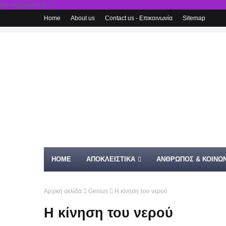
rel='stylesheet'/>
Home
About us
Contact us - Επικοινωνία
Sitemap
HOME
ΑΠΟΚΛΕΙΣΤΙΚΑ
ΑΝΘΡΩΠΟΣ & ΚΟΙΝΩΝ
Αρχική σελίδα
Genius
Η κίνηση του νερού
Η κίνηση του νερού