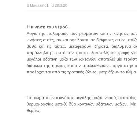
Magazino1
28.3.20
Η κίνηση του νερού
Λόγω της παλίρροιας των ρευμάτων και τις κινήσεις τ
κινήσεις αυτές, αν και οφείλονται σε διάφορες αιτίες, π
βυθό και τις ακτές, μεταφέρουν ιζήματα, διαλυμένα 
παράλληλα με αυτό τον τρόπο εξασφαλίζεται τροφή γι
μεγάλοι υδάτινη μάζα των ωκεανών αποτελεί μία τεράστ
διάρκεια της ημέρας και την απελευθερώνει αργά στην 
προέρχονται από τις τροπικές ζώνες μετριάζουν το κλίμ
Τα ρεύματα είναι κινήσεις μεγάλης μάζας νερού, οι οποίε
θερμοκρασίας μεταξύ δύο κοντινών υδάτινων μαζών. Με μ
θερμές.