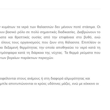
ων κυμάτων τα νερά των θαλασσών δεν μένουν ποτέ στάσιμα. Οι
αίζουν βασικό ρόλο σε πολύ σημαντικές διαδικασίες. Διαβρώνουν το
άλατα και θρεπτικές ουσίες από την επιφάνεια στο βυθό, ενώ
α όλους τους οργανισμούς που ζουν στη θάλασσα. Επιπλέον οι
ια δεξαμενή θερμότητας την οποία αποθηκεύει το νερό κατά τη
ατμόσφαιρα κατά τη διάρκεια της νύχτας. Τα θερμά ρεύματα που
α των βορείων παράκτιων περιοχών.
ς οφείλονται στους ανέμους ή στη διαφορά αλμυρότητας και
πλε αποτυπώνονται οι κρύες υδάτινες μάζες, ενώ με κόκκινο οι