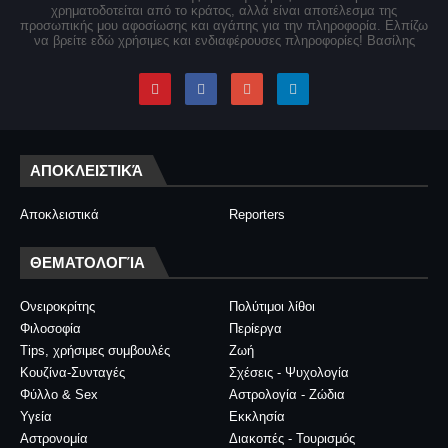
χρηματοδοτείται από το κράτος, αλλά είναι αποτέλεσμα της
προσωπικής μου αφοσίωσης και αγάπης για την πληροφορία. Ελπίζω
να βρείτε εδώ χρήσιμες και ενδιαφέρουσες πληροφορίες! Βασίλης
ΑΠΟΚΛΕΙΣΤΙΚΆ
Αποκλειστικά
Reporters
ΘΕΜΑΤΟΛΟΓΊΑ
Ονειροκρίτης
Πολύτιμοι λίθοι
Φιλοσοφία
Περίεργα
Tips, χρήσιμες συμβουλές
Ζωή
Κουζίνα-Συνταγές
Σχέσεις - Ψυχολογία
Φύλλο & Sex
Αστρολογία - Ζώδια
Υγεία
Εκκλησία
Αστρονομία
Διακοπές - Τουρισμός