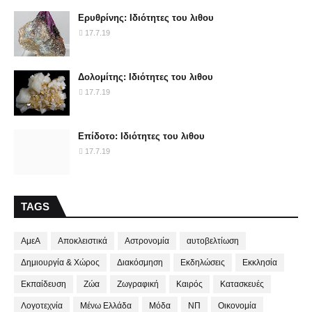
Ερυθρίνης: Ιδιότητες του λιθου
17.7.19
Δολομίτης: Ιδιότητες του λιθου
17.7.19
Επίδοτο: Ιδιότητες του λιθου
17.7.19
TAGS
ΑμεΑ
Αποκλειστικά
Αστρονομία
αυτοβελτίωση
Δημιουργία & Χώρος
Διακόσμηση
Εκδηλώσεις
Εκκλησία
Εκπαίδευση
Ζώα
Ζωγραφική
Καιρός
Κατασκευές
Λογοτεχνία
Μένω Ελλάδα
Μόδα
ΝΠ
Οικονομία