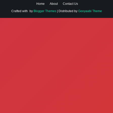
Home
About
Contact Us
Crafted with
by
Blogger Themes
| Distributed by
Gooyaabi Theme