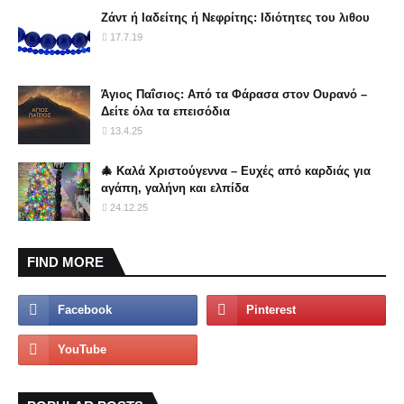
Ζάντ ή Ιαδείτης ή Νεφρίτης: Ιδιότητες του λιθου
17.7.19
Άγιος Παΐσιος: Από τα Φάρασα στον Ουρανό –
Δείτε όλα τα επεισόδια
13.4.25
🎄 Καλά Χριστούγεννα – Ευχές από καρδιάς για
αγάπη, γαλήνη και ελπίδα
24.12.25
FIND MORE