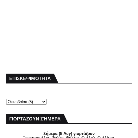
ΕΠΙΣΚΕΨΙΜΌΤΗΤΑ
ΓΙΟΡΤΆΖΟΥΝ ΣΉΜΕΡΑ
Σήμερα (8 Αυγ) γιορτάζουν
Τριανταφυλλιά, Φύλλη, Φύλλια, Φυλλιώ, Φυλλίτσα,