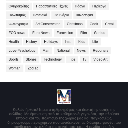
Ονειροκρίτης
Παραστατικές Τέχνες
Πάσχα
Περίεργα
Πολιτισμός
Ποντιακά
Σεμινάρια
Φιλοσοφια
Φωτογραφία
Art Conservator
Christmas
Cook
Creal
ECO news
Euro News
Eurovision
Film
Genius
Health
History
Holidays
Inst.
Kids
Life
Love-Psychology
Man
National
News
Reporters
Sports
Stones
Technology
Tips
Tv
Video Art
Woman
Zodiac
Καλώς ήρθατε! Είμαι ο αρθρογράφος και ιδιοκτήτης αυτής της
σελίδας. Με έμπνευση από τα καθημερινά γεγονότα, την πλούσια
ιστορία και τον πολιτισμό της χώρας μας και παγκοσμίως,
δημιουργούμε περιεχόμενο που αναδεικνύει τις διάφορες φωνές που
συνθέτουν τον πλούτο της κοινότητάς μας. Η σελίδα μου δεν