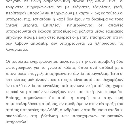
οδηγούν σε ειδική διαμορφωμένη σελίδα της ΑΑΔΕ. Εκεί, οι
τουρίστες ενημερώνονται ότι με ελάχιστες εξαιρέσεις (ταξί,
περίπτερα) μπορούν να πληρώνουν με κάρτα κι ως εκ τούτου οι
υπόχρεοι π.χ. εστιατόρια ή καφέ δεν έχουν το δικαίωμα να τους
ζητάνε μετρητά. Επιπλέον, ενημερώνονται ότι άπαντες
υποχρεούνται σε έκδοση απόδειξης και μάλιστα μέσω ταμειακής
μηχανής- πάλι με ελάχιστες εξαιρέσεις- με την επισήμανση ότι αν
δεν λάβουν απόδειξη, δεν υποχρεούνται να πληρώσουν το
λογαριασμό.
Οι τουρίστες ενημερώνονται, μάλιστα, με την αντιπαραβολή δύο
φωτογραφιών, για το γνωστό κόλπο, όπου αντί απόδειξης, ο
«πονηρός» επαγγελματίας φέρνει το δελτίο παραγγελίας. Έτσι οι
επισκέπτες μαθαίνουν ποια στοιχεία είναι αυτά που ξεχωρίζουν
ένα απλό δελτίο παραγγελίας από την κανονική απόδειξη, χωρίς
φυσικά να μπορούν να ελέγξουν αν η ταμειακή είναι «μαϊμού».
Επίσης, σημειώνεται ότι από τη στιγμή που στην τιμή
συμπεριλαμβάνεται ο φόρος, αν συνδράμουν στην είσπραξη του
από τις υπηρεσίες της ΑΑΔΕ, συνδράμουν στα δημόσια έσοδα κι
ακολούθως στη βελτίωση των παρεχόμενων τουριστικών
υπηρεσιών.