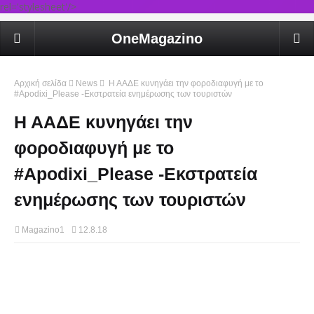
rel='stylesheet'/>
OneMagazino
Αρχική σελίδα
News
Η ΑΑΔΕ κυνηγάει την φοροδιαφυγή με το
#Apodixi_Please -Εκστρατεία ενημέρωσης των τουριστών
Η ΑΑΔΕ κυνηγάει την
φοροδιαφυγή με το
#Apodixi_Please -Εκστρατεία
ενημέρωσης των τουριστών
Magazino1
12.8.18