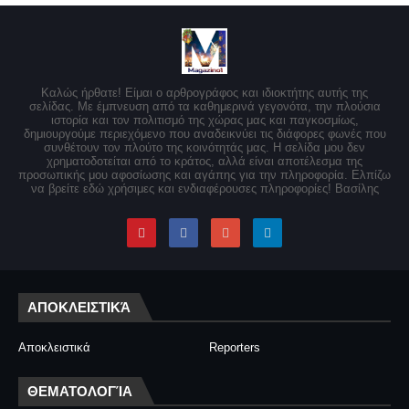
Καλώς ήρθατε! Είμαι ο αρθρογράφος και ιδιοκτήτης αυτής της
σελίδας. Με έμπνευση από τα καθημερινά γεγονότα, την πλούσια
ιστορία και τον πολιτισμό της χώρας μας και παγκοσμίως,
δημιουργούμε περιεχόμενο που αναδεικνύει τις διάφορες φωνές που
συνθέτουν τον πλούτο της κοινότητάς μας. Η σελίδα μου δεν
χρηματοδοτείται από το κράτος, αλλά είναι αποτέλεσμα της
προσωπικής μου αφοσίωσης και αγάπης για την πληροφορία. Ελπίζω
να βρείτε εδώ χρήσιμες και ενδιαφέρουσες πληροφορίες! Βασίλης
ΑΠΟΚΛΕΙΣΤΙΚΆ
Αποκλειστικά
Reporters
ΘΕΜΑΤΟΛΟΓΊΑ