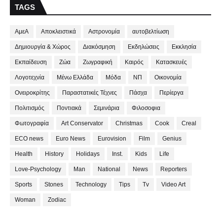
TAGS
ΑμεΑ
Αποκλειστικά
Αστρονομία
αυτοβελτίωση
Δημιουργία & Χώρος
Διακόσμηση
Εκδηλώσεις
Εκκλησία
Εκπαίδευση
Ζώα
Ζωγραφική
Καιρός
Κατασκευές
Λογοτεχνία
Μένω Ελλάδα
Μόδα
ΝΠ
Οικονομία
Ονειροκρίτης
Παραστατικές Τέχνες
Πάσχα
Περίεργα
Πολιτισμός
Ποντιακά
Σεμινάρια
Φιλοσοφια
Φωτογραφία
Art Conservator
Christmas
Cook
Creal
ECO news
Euro News
Eurovision
Film
Genius
Health
History
Holidays
Inst.
Kids
Life
Love-Psychology
Man
National
News
Reporters
Sports
Stones
Technology
Tips
Tv
Video Art
Woman
Zodiac