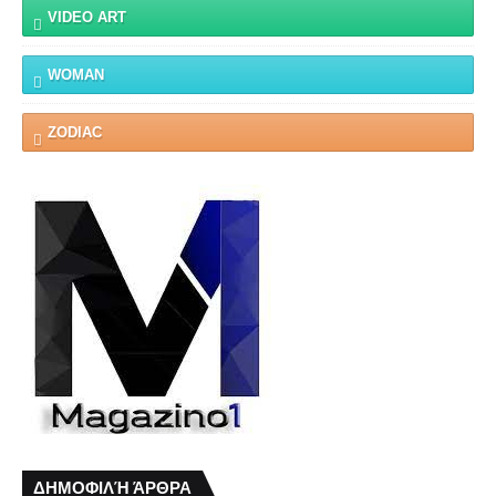
VIDEO ART
WOMAN
ZODIAC
ΔΗΜΟΦΙΛΉ ΆΡΘΡΑ