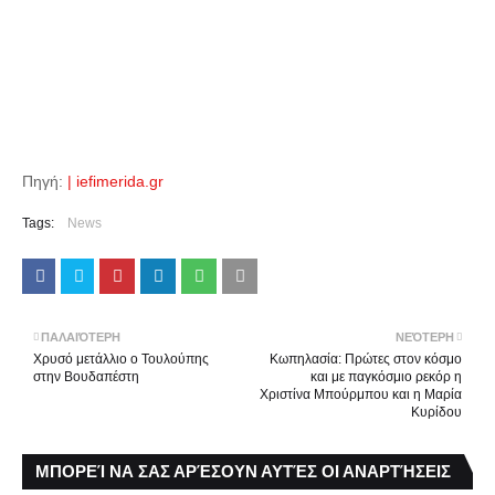
Πηγή:
| iefimerida.gr
Tags:
News
ΠΑΛΑΙΌΤΕΡΗ
ΝΕΌΤΕΡΗ
Χρυσό μετάλλιο ο Τουλούπης
Κωπηλασία: Πρώτες στον κόσμο
στην Βουδαπέστη
και με παγκόσμιο ρεκόρ η
Χριστίνα Μπούρμπου και η Μαρία
Κυρίδου
ΜΠΟΡΕΊ ΝΑ ΣΑΣ ΑΡΈΣΟΥΝ ΑΥΤΈΣ ΟΙ ΑΝΑΡΤΉΣΕΙΣ