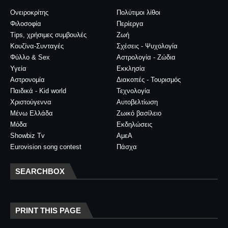
Ονειροκρίτης
Πολύτιμοι λίθοι
Φιλοσοφία
Περίεργα
Tips, χρήσιμες συμβουλές
Ζωή
Κουζίνα-Συνταγές
Σχέσεις - Ψυχολογία
Φύλλο & Sex
Αστρολογία - Ζώδια
Υγεία
Εκκλησία
Αστρονομία
Διακοπές - Τουρισμός
Παιδικά - Kid world
Τεχνολογία
Χριστούγεννα
Αυτοβελτίωση
Μένω Ελλάδα
Ζωικό βασίλειο
Μόδα
Εκδηλώσεις
Showbiz Tv
ΑμεΑ
Eurovision song contest
Πάσχα
SEARCHBOX
PRINT THIS PAGE