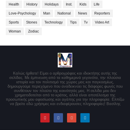
Health
History
Holidays
Inst.
Kids
Life
Love-Psychology
Man
National
News
Reporters
Sports
Stones
Technology
Tips
Tv
Video Art
Woman
Zodiac
Καλώς ήρθατε! Είμαι ο αρθρογράφος και ιδιοκτήτης αυτής της
σελίδας. Με έμπνευση από τα καθημερινά γεγονότα, την πλούσια
ιστορία και τον πολιτισμό της χώρας μας και παγκοσμίως,
δημιουργούμε περιεχόμενο που αναδεικνύει τις διάφορες φωνές που
συνθέτουν τον πλούτο της κοινότητάς μας. Η σελίδα μου δεν
χρηματοδοτείται από το κράτος, αλλά είναι αποτέλεσμα της
προσωπικής μου αφοσίωσης και αγάπης για την πληροφορία. Ελπίζω
να βρείτε εδώ χρήσιμες και ενδιαφέρουσες πληροφορίες! Βασίλης