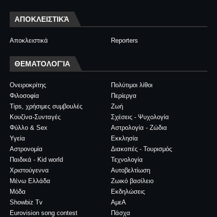
ΑΠΟΚΛΕΙΣΤΙΚΆ
Αποκλειστικά
Reporters
ΘΕΜΑΤΟΛΟΓΊΑ
Ονειροκρίτης
Πολύτιμοι λίθοι
Φιλοσοφία
Περίεργα
Tips, χρήσιμες συμβουλές
Ζωή
Κουζίνα-Συνταγές
Σχέσεις - Ψυχολογία
Φύλλο & Sex
Αστρολογία - Ζώδια
Υγεία
Εκκλησία
Αστρονομία
Διακοπές - Τουρισμός
Παιδικά - Kid world
Τεχνολογία
Χριστούγεννα
Αυτοβελτίωση
Μένω Ελλάδα
Ζωικό βασίλειο
Μόδα
Εκδηλώσεις
Showbiz Tv
ΑμεΑ
Eurovision song contest
Πάσχα