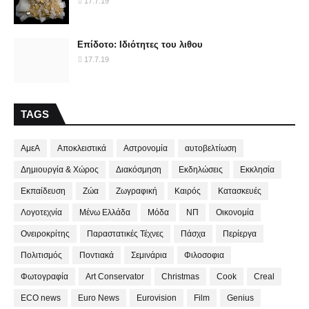
17.7.19
Επίδοτο: Ιδιότητες του λιθου
17.7.19
TAGS
ΑμεΑ
Αποκλειστικά
Αστρονομία
αυτοβελτίωση
Δημιουργία & Χώρος
Διακόσμηση
Εκδηλώσεις
Εκκλησία
Εκπαίδευση
Ζώα
Ζωγραφική
Καιρός
Κατασκευές
Λογοτεχνία
Μένω Ελλάδα
Μόδα
ΝΠ
Οικονομία
Ονειροκρίτης
Παραστατικές Τέχνες
Πάσχα
Περίεργα
Πολιτισμός
Ποντιακά
Σεμινάρια
Φιλοσοφια
Φωτογραφία
Art Conservator
Christmas
Cook
Creal
ECO news
Euro News
Eurovision
Film
Genius