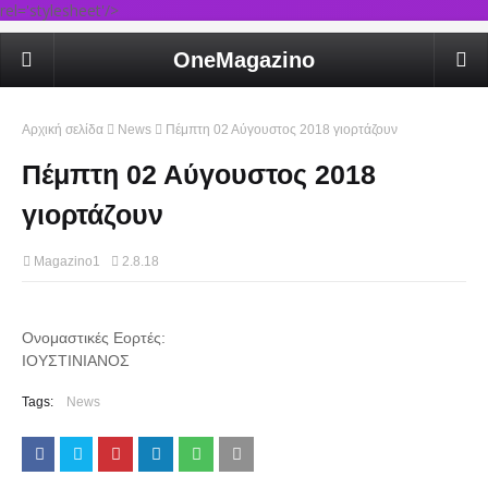
rel='stylesheet'/>
OneMagazino
Αρχική σελίδα
News
Πέμπτη 02 Αύγουστος 2018 γιορτάζουν
Πέμπτη 02 Αύγουστος 2018
γιορτάζουν
Magazino1
2.8.18
Ονομαστικές Εορτές:
ΙΟΥΣΤΙΝΙΑΝΟΣ
Tags:
News