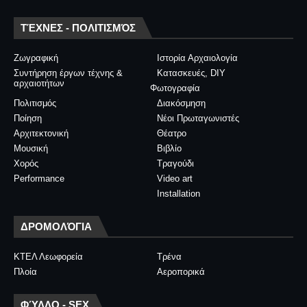
ΤΈΧΝΕΣ - ΠΟΛΙΤΙΣΜΌΣ
Ζωγραφική
Ιστορία Αρχαιολογία
Συντήρηση έργων τέχνης &
Κατασκευές, DIY
αρχαιοτήτων
Φωτογραφία
Πολιτισμός
Διακόσμηση
Ποίηση
Νέοι Πρωταγωνιστές
Αρχιτεκτονική
Θέατρο
Μουσική
Βιβλίο
Χορός
Τραγούδι
Performance
Video art
Installation
ΔΡΟΜΟΛΌΓΙΑ
ΚΤΕΛ Λεωφορεία
Τρένα
Πλοία
Αεροπορικά
ΦΎΛΛΟ - SEX