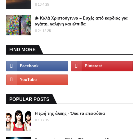
13.4.25
🎄 Καλά Χριστούγεννα – Ευχές από καρδιάς για
αγάπη, γαλήνη και ελπίδα
24.12.25
FIND MORE
POPULAR POSTS
Η ζωή της άλλης - Όλα τα επεισόδια
10.7.15