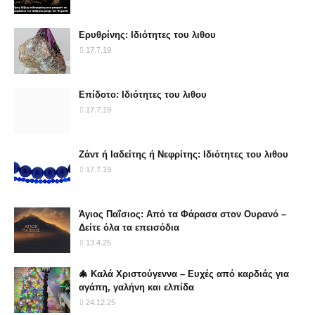
Ερυθρίνης: Ιδιότητες του λιθου
17.7.19
Επίδοτο: Ιδιότητες του λιθου
17.7.19
Ζάντ ή Ιαδείτης ή Νεφρίτης: Ιδιότητες του λιθου
17.7.19
Άγιος Παΐσιος: Από τα Φάρασα στον Ουρανό –
Δείτε όλα τα επεισόδια
13.4.25
🎄 Καλά Χριστούγεννα – Ευχές από καρδιάς για
αγάπη, γαλήνη και ελπίδα
24.12.25