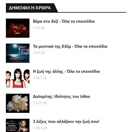
ΔΗΜΟΦΙΛΉ ΆΡΘΡΑ
Βέρα στο δεξί - Όλα τα επεισόδια
4.7.15
Τα μυστικά της Εδέμ - Όλα τα επεισόδια
4.7.15
Η ζωή της άλλης - Όλα τα επεισόδια
10.7.15
Δολομίτης: Ιδιότητες του λιθου
17.7.19
3 λέξεις που αλλάζουν την ζωή σου!
30.4.19