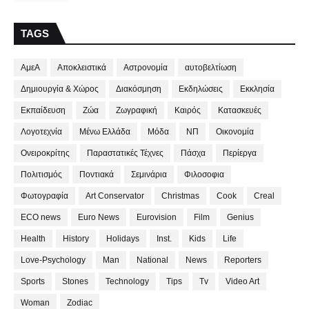
TAGS
ΑμεΑ
Αποκλειστικά
Αστρονομία
αυτοβελτίωση
Δημιουργία & Χώρος
Διακόσμηση
Εκδηλώσεις
Εκκλησία
Εκπαίδευση
Ζώα
Ζωγραφική
Καιρός
Κατασκευές
Λογοτεχνία
Μένω Ελλάδα
Μόδα
ΝΠ
Οικονομία
Ονειροκρίτης
Παραστατικές Τέχνες
Πάσχα
Περίεργα
Πολιτισμός
Ποντιακά
Σεμινάρια
Φιλοσοφια
Φωτογραφία
Art Conservator
Christmas
Cook
Creal
ECO news
Euro News
Eurovision
Film
Genius
Health
History
Holidays
Inst.
Kids
Life
Love-Psychology
Man
National
News
Reporters
Sports
Stones
Technology
Tips
Tv
Video Art
Woman
Zodiac