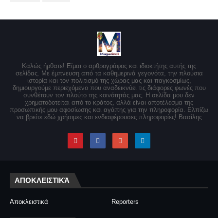
Καλώς ήρθατε! Είμαι ο αρθρογράφος και ιδιοκτήτης αυτής της
σελίδας. Με έμπνευση από τα καθημερινά γεγονότα, την πλούσια
ιστορία και τον πολιτισμό της χώρας μας και παγκοσμίως,
δημιουργούμε περιεχόμενο που αναδεικνύει τις διάφορες φωνές που
συνθέτουν τον πλούτο της κοινότητάς μας. Η σελίδα μου δεν
χρηματοδοτείται από το κράτος, αλλά είναι αποτέλεσμα της
προσωπικής μου αφοσίωσης και αγάπης για την πληροφορία. Ελπίζω
να βρείτε εδώ χρήσιμες και ενδιαφέρουσες πληροφορίες! Βασίλης
ΑΠΟΚΛΕΙΣΤΙΚΆ
Αποκλειστικά
Reporters