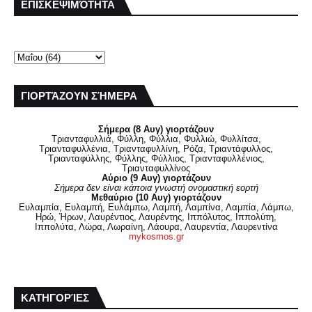
ΕΠΙΣΚΕΨΙΜΌΤΗΤΑ
ΓΙΟΡΤΆΖΟΥΝ ΣΉΜΕΡΑ
Σήμερα (8 Αυγ) γιορτάζουν
Τριανταφυλλιά, Φύλλη, Φύλλια, Φυλλιώ, Φυλλίτσα,
Τριανταφυλλένια, Τριανταφυλλίνη, Ρόζα, Τριαντάφυλλος,
Τριανταφύλλης, Φύλλης, Φύλλιος, Τριανταφυλλένιος,
Τριανταφυλλίνος
Αύριο (9 Αυγ) γιορτάζουν
Σήμερα δεν είναι κάποια γνωστή ονομαστική εορτή
Μεθαύριο (10 Αυγ) γιορτάζουν
Ευλαμπία, Ευλαμπή, Ευλάμπω, Λαμπή, Λαμπίνα, Λαμπία, Λάμπω,
Ηρώ, Ήρων, Λαυρέντιος, Λαυρέντης, Ιππόλυτος, Ιππολύτη,
Ιππολύτα, Λώρα, Λωραίνη, Λάουρα, Λαυρεντία, Λαυρεντίνα
mykosmos.gr
ΚΑΤΗΓΟΡΊΕΣ