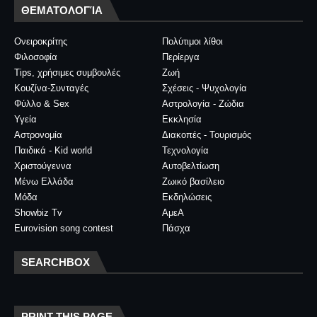
ΘΕΜΑΤΟΛΟΓΊΑ
Ονειροκρίτης
Πολύτιμοι λίθοι
Φιλοσοφία
Περίεργα
Tips, χρήσιμες συμβουλές
Ζωή
Κουζίνα-Συνταγές
Σχέσεις - Ψυχολογία
Φύλλο & Sex
Αστρολογία - Ζώδια
Υγεία
Εκκλησία
Αστρονομία
Διακοπές - Τουρισμός
Παιδικά - Kid world
Τεχνολογία
Χριστούγεννα
Αυτοβελτίωση
Μένω Ελλάδα
Ζωικό βασίλειο
Μόδα
Εκδηλώσεις
Showbiz Tv
ΑμεΑ
Eurovision song contest
Πάσχα
SEARCHBOX
PRINT THIS PAGE