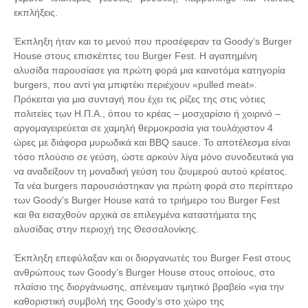
εκπλήξεις.
Έκπληξη ήταν και το μενού που προσέφεραν τα Goody’s Burger
House στους επισκέπτες του Burger Fest. Η αγαπημένη
αλυσίδα παρουσίασε για πρώτη φορά μια καινοτόμα κατηγορία
burgers, που αντί για μπιφτέκι περιέχουν «pulled meat».
Πρόκειται για μια συνταγή που έχει τις ρίζες της στις νότιες
πολιτείες των Η.Π.Α., όπου το κρέας – μοσχαρίσιο ή χοιρινό –
αργομαγειρεύεται σε χαμηλή θερμοκρασία για τουλάχιστον 4
ώρες με διάφορα μυρωδικά και BBQ sauce. Το αποτέλεσμα είναι
τόσο πλούσιο σε γεύση, ώστε αρκούν λίγα μόνο συνοδευτικά για
να αναδείξουν τη μοναδική γεύση του ζουμερού αυτού κρέατος.
Τα νέα burgers παρουσιάστηκαν για πρώτη φορά στο περίπτερο
των Goody’s Burger House κατά το τριήμερο του Burger Fest
και θα εισαχθούν αρχικά σε επιλεγμένα καταστήματα της
αλυσίδας στην περιοχή της Θεσσαλονίκης.
Έκπληξη επεφύλαξαν και οι διοργανωτές του Burger Fest στους
ανθρώπους των Goody’s Burger House στους οποίους, στο
πλαίσιο της διοργάνωσης, απένειμαν τιμητικό βραβείο «για την
καθοριστική συμβολή της Goody’s στο χώρο της