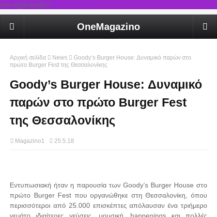
rel='stylesheet'/>
OneMagazino
Αρχική σελίδα
News
Goody’s Burger House: Δυναμικό παρών στο
πρώτο Burger Fest της Θεσσαλονίκης
Goody’s Burger House: Δυναμικό
παρών στο πρώτο Burger Fest
της Θεσσαλονίκης
Magazino1
25.5.18
Εντυπωσιακή ήταν η παρουσία των Goody’s Burger House στο
πρώτο Burger Fest που οργανώθηκε στη Θεσσαλονίκη, όπου
περισσότεροι από 25.000 επισκέπτες απόλαυσαν ένα τριήμερο
γεμάτο ιδιαίτερες γεύσεις, μουσική, happenings και πολλές