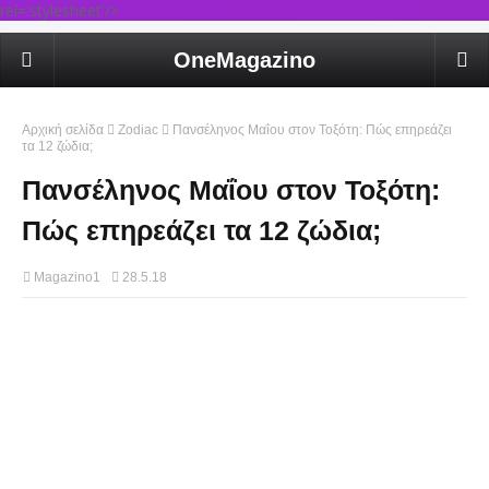
rel='stylesheet'/>
OneMagazino
Αρχική σελίδα
Zodiac
Πανσέληνος Μαΐου στον Τοξότη: Πώς επηρεάζει
τα 12 ζώδια;
Πανσέληνος Μαΐου στον Τοξότη:
Πώς επηρεάζει τα 12 ζώδια;
Magazino1
28.5.18