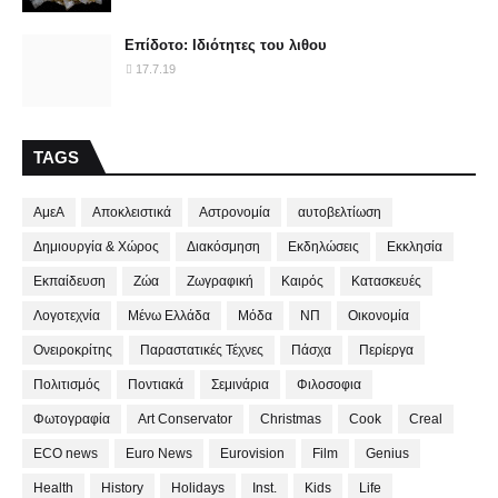
Επίδοτο: Ιδιότητες του λιθου
17.7.19
TAGS
ΑμεΑ
Αποκλειστικά
Αστρονομία
αυτοβελτίωση
Δημιουργία & Χώρος
Διακόσμηση
Εκδηλώσεις
Εκκλησία
Εκπαίδευση
Ζώα
Ζωγραφική
Καιρός
Κατασκευές
Λογοτεχνία
Μένω Ελλάδα
Μόδα
ΝΠ
Οικονομία
Ονειροκρίτης
Παραστατικές Τέχνες
Πάσχα
Περίεργα
Πολιτισμός
Ποντιακά
Σεμινάρια
Φιλοσοφια
Φωτογραφία
Art Conservator
Christmas
Cook
Creal
ECO news
Euro News
Eurovision
Film
Genius
Health
History
Holidays
Inst.
Kids
Life