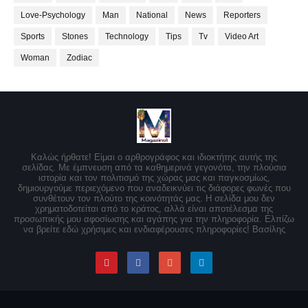
Love-Psychology
Man
National
News
Reporters
Sports
Stones
Technology
Tips
Tv
Video Art
Woman
Zodiac
Καλώς ήρθατε! Είμαι ο αρθρογράφος και ιδιοκτήτης αυτής της
σελίδας. Με έμπνευση από τα καθημερινά γεγονότα, την πλούσια
ιστορία και τον πολιτισμό της χώρας μας και παγκοσμίως,
δημιουργούμε περιεχόμενο που αναδεικνύει τις διάφορες φωνές που
συνθέτουν τον πλούτο της κοινότητάς μας. Η σελίδα μου δεν
χρηματοδοτείται από το κράτος, αλλά είναι αποτέλεσμα της
προσωπικής μου αφοσίωσης και αγάπης για την πληροφορία. Ελπίζω
να βρείτε εδώ χρήσιμες και ενδιαφέρουσες πληροφορίες! Βασίλης