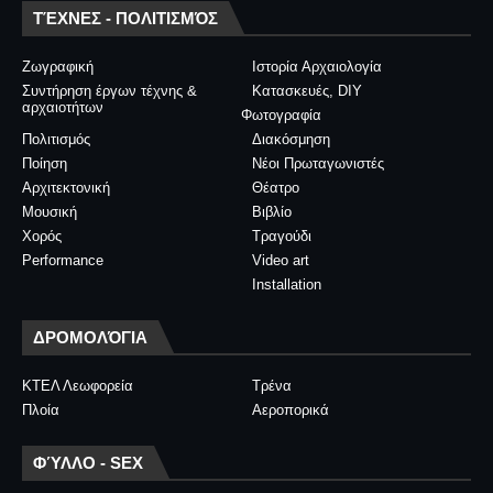
ΤΈΧΝΕΣ - ΠΟΛΙΤΙΣΜΌΣ
Ζωγραφική
Ιστορία Αρχαιολογία
Συντήρηση έργων τέχνης &
Κατασκευές, DIY
αρχαιοτήτων
Φωτογραφία
Πολιτισμός
Διακόσμηση
Ποίηση
Νέοι Πρωταγωνιστές
Αρχιτεκτονική
Θέατρο
Μουσική
Βιβλίο
Χορός
Τραγούδι
Performance
Video art
Installation
ΔΡΟΜΟΛΌΓΙΑ
ΚΤΕΛ Λεωφορεία
Τρένα
Πλοία
Αεροπορικά
ΦΎΛΛΟ - SEX