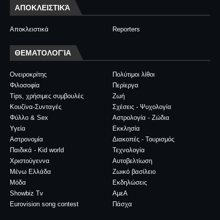
ΑΠΟΚΛΕΙΣΤΙΚΆ
Αποκλειστικά
Reporters
ΘΕΜΑΤΟΛΟΓΊΑ
Ονειροκρίτης
Πολύτιμοι λίθοι
Φιλοσοφία
Περίεργα
Tips, χρήσιμες συμβουλές
Ζωή
Κουζίνα-Συνταγές
Σχέσεις - Ψυχολογία
Φύλλο & Sex
Αστρολογία - Ζώδια
Υγεία
Εκκλησία
Αστρονομία
Διακοπές - Τουρισμός
Παιδικά - Kid world
Τεχνολογία
Χριστούγεννα
Αυτοβελτίωση
Μένω Ελλάδα
Ζωικό βασίλειο
Μόδα
Εκδηλώσεις
Showbiz Tv
ΑμεΑ
Eurovision song contest
Πάσχα