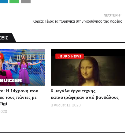
ΝΕΌΤΕΡΗ
Κορέα: Τέλος τα πυρηνικά στην χερσόνησο της Κορέας
ΕΙΣ
S
EURO NEWS
te: Η 14χρονη που
6 μεγάλα έργα τέχνης
ς τους πάντες με
καταστράφηκαν από βανδάλους
#igt
August 11, 2023
2023