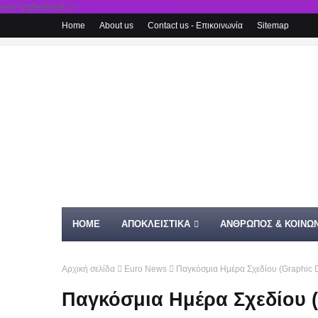
rel='stylesheet'/>
Home
About us
Contact us - Επικοινωνία
Sitemap
HOME
ΑΠΟΚΛΕΙΣΤΙΚΑ
ΑΝΘΡΩΠΟΣ & ΚΟΙΝΩΝ
Αρχική σελίδα
Euro News
Παγκόσμια Ημέρα Σχεδίου (Graphic 
Παγκόσμια Ημέρα Σχεδίου (