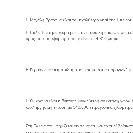
Η Μεγάλη Βρετανία είναι το μεγαλύτερο νησί της Ηπείρου 
Η Ιταλία Είναι μία χώρα με σπάνια φυσική ομορφιά μοιρά
όρος που το υψόμετρο του φτάνει τα 4.810 μέτρα.
Η Γερμανία είναι η πρώτη στον κόσμο στην παραγωγή μ
Η Ουκρανία είναι η δεύτερη μεγαλύτερη σε έκταση χώρα τ
καλλιεργήσιμη έκταση με 348.000 τετραγωνικά χιλιόμετρα
Στη Γαλλία που φημίζεται για το κρασί και το τυρί βρίσκ
εκτίθεται και ένας από τους πιο γνωστούς πίνακες του κ