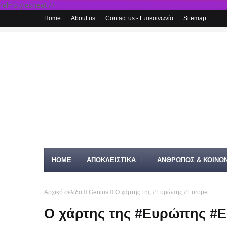
rel='stylesheet'/>
Home
About us
Contact us - Επικοινωνία
Sitemap
HOME
ΑΠΟΚΛΕΙΣΤΙΚΑ
ΑΝΘΡΩΠΟΣ & ΚΟΙΝΩΝ
Αρχική σελίδα
Genius
Ο χάρτης της #Ευρώπης #Europe
Ο χάρτης της #Ευρώπης #