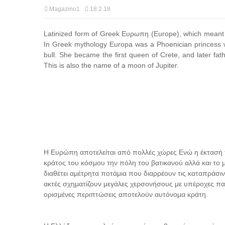
Magazino1
18.2.18
Latinized form of Greek Ευρωπη (Europe), which meant "
In Greek mythology Europa was a Phoenician princess 
bull. She became the first queen of Crete, and later fa
This is also the name of a moon of Jupiter.
Η Ευρώπη αποτελείται από πολλές χώρες Ενώ η έκτασή τ
κράτος του κόσμου την πόλη του βατικανού αλλά και το 
διαθέτει αμέτρητα ποτάμια που διαρρέουν τις καταπράσιν
ακτές σχηματίζουν μεγάλες χερσονήσους με υπέροχες πα
ορισμένες περιπτώσεις αποτελούν αυτόνομα κράτη.