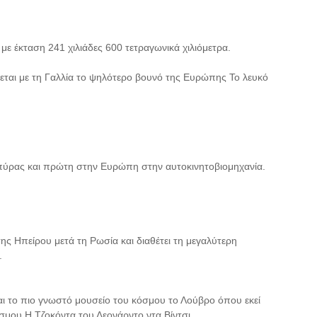
με έκταση 241 χιλιάδες 600 τετραγωνικά χιλιόμετρα.
ζεται με τη Γαλλία το ψηλότερο βουνό της Ευρώπης Το λευκό
πύρας και πρώτη στην Ευρώπη στην αυτοκινητοβιομηχανία.
ης Ηπείρου μετά τη Ρωσία και διαθέτει τη μεγαλύτερη
.
εται το πιο γνωστό μουσείο του κόσμου το Λούβρο όπου εκεί
όσμου Η Τζοκόντα του Λεονάρντο ντα Βίντσι.