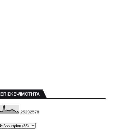
ΕΠΙΣΚΕΨΙΜΌΤΗΤΑ
2
5
2
9
2
5
7
8