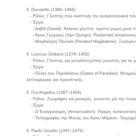
3. Donatello (1386–1466)
- Ρόλος: Γλύπτης που ανέπτυξε την αναγεννησιακή πλα
- Έργα:
- Δαβίδ (David): Χάλκινο γλυπτό, πρώτο γυμνό μετά τη
- Άγιος Γεώργιος (San Giorgio): Ρεαλιστική απεικόνισ
- Μαγδαληνή Πενιτεία (Penitent Magdalene): Ξυλόγλυπ
4. Lorenzo Ghiberti (1378–1455)
- Ρόλος: Γλύπτης και μεταλλοτεχνίτης γνωστός για τις 
- Έργα:
- Πύλες του Παραδείσου (Gates of Paradise): Μνημειώ
λεπτομέρειας και προοπτικής.
5. Fra Angelico (1387–1455)
- Ρόλος: Ζωγράφος και μοναχός, γνωστός για την πνευ
- Έργα:
- Ο Ευαγγελισμός (Annunciation): Ήρεμη, κατανυκτική 
- Τοπογραφίες της Μονής του Αγίου Μάρκου: Τοιχογραφ
6. Paolo Uccello (1397–1475)