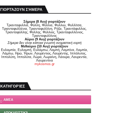
ΓΙΟΡΤΆΖΟΥΝ ΣΉΜΕΡΑ
Σήμερα (8 Αυγ) γιορτάζουν
Τριανταφυλλιά, Φύλλη, Φύλλια, Φυλλιώ, Φυλλίτσα,
Τριανταφυλλένια, Τριανταφυλλίνη, Ρόζα, Τριαντάφυλλος,
Τριανταφύλλης, Φύλλης, Φύλλιος, Τριανταφυλλένιος,
Τριανταφυλλίνος
Αύριο (9 Αυγ) γιορτάζουν
Σήμερα δεν είναι κάποια γνωστή ονομαστική εορτή
Μεθαύριο (10 Αυγ) γιορτάζουν
Ευλαμπία, Ευλαμπή, Ευλάμπω, Λαμπή, Λαμπίνα, Λαμπία,
Λάμπω, Ηρώ, Ήρων, Λαυρέντιος, Λαυρέντης, Ιππόλυτος,
Ιππολύτη, Ιππολύτα, Λώρα, Λωραίνη, Λάουρα, Λαυρεντία,
Λαυρεντίνα
mykosmos.gr
ΚΑΤΗΓΟΡΊΕΣ
ΑΜΕΑ
ΑΠΟΚΛΕΙΣΤΙΚΆ