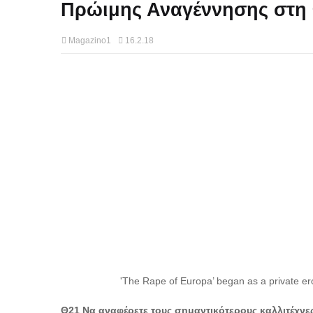
Πρώιμης Αναγέννησης στη Φ
Magazino1
16.2.18
'The Rape of Europa’ began as a private er
Θ21 Να αναφέρετε τους σημαντικότερους καλλιτέχνε