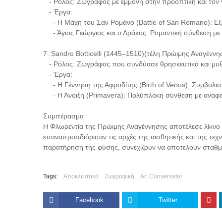
- Ρόλος: Ζωγράφος με εμμονή στην προοπτική και τον 
- Έργα:
- Η Μάχη του Σαν Ρομάνο (Battle of San Romano): Εξ
- Άγιος Γεώργιος και ο Δράκος: Ρομαντική σύνθεση με
7. Sandro Botticelli (1445–1510)(τέλη Πρώιμης Αναγέννη
- Ρόλος: Ζωγράφος που συνδύασε θρησκευτικά και μυθ
- Έργα:
- Η Γέννηση της Αφροδίτης (Birth of Venus): Συμβολισμ
- Η Άνοιξη (Primavera): Πολύπλοκη σύνθεση με αναφο
Συμπέρασμα
Η Φλωρεντία της Πρώιμης Αναγέννησης αποτέλεσε λίκνο
επαναπροσδιόρισαν τις αρχές της αισθητικής και της τεχ
παρατήρηση της φύσης, συνεχίζουν να αποτελούν σταθμό
Tags:
Αποκλειστικά
Ζωγραφική
Art Conservator
Facebook
Twitter