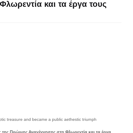
λωρεντία και τα έργα τους
otic treasure and became a public aethestic triumph
ς της Πρώιμης Αναγέννησης στη Φλωρεντία και τα έργα