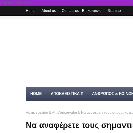
rel='stylesheet'/>
Home
About us
Contact us - Επικοινωνία
Sitemap
HOME
ΑΠΟΚΛΕΙΣΤΙΚΑ
ΑΝΘΡΩΠΟΣ & ΚΟΙΝΩΝ
Αρχική σελίδα
Art Conservator
Να αναφέρετε τους σημαντικότερ
Να αναφέρετε τους σημαντι