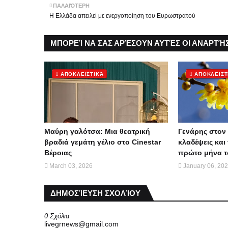
ΠΑΛΑΙΌΤΕΡΗ
Η Ελλάδα απειλεί με ενεργοποίηση του Ευρωστρατού
ΜΠΟΡΕΊ ΝΑ ΣΑΣ ΑΡΈΣΟΥΝ ΑΥΤΈΣ ΟΙ ΑΝΑΡΤΉΣ
ΑΠΟΚΛΕΙΣΤΙΚΆ
ΑΠΟΚΛΕΙΣΤ
Μαύρη γαλότσα: Μια θεατρική
Γενάρης στον 
βραδιά γεμάτη γέλιο στο Cinestar
κλαδέψεις και 
Βέροιας
πρώτο μήνα τ
March 03, 2026
January 06, 20
ΔΗΜΟΣΊΕΥΣΗ ΣΧΟΛΊΟΥ
0 Σχόλια
livegrnews@gmail.com