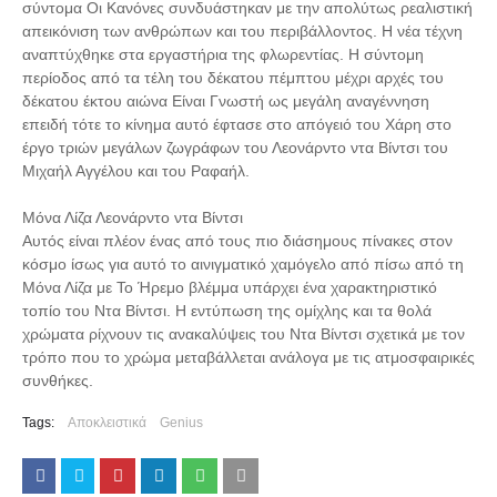
σύντομα Οι Κανόνες συνδυάστηκαν με την απολύτως ρεαλιστική
απεικόνιση των ανθρώπων και του περιβάλλοντος. Η νέα τέχνη
αναπτύχθηκε στα εργαστήρια της φλωρεντίας. Η σύντομη
περίοδος από τα τέλη του δέκατου πέμπτου μέχρι αρχές του
δέκατου έκτου αιώνα Είναι Γνωστή ως μεγάλη αναγέννηση
επειδή τότε το κίνημα αυτό έφτασε στο απόγειό του Χάρη στο
έργο τριών μεγάλων ζωγράφων του Λεονάρντο ντα Βίντσι του
Μιχαήλ Αγγέλου και του Ραφαήλ.
Μόνα Λίζα Λεονάρντο ντα Βίντσι
Αυτός είναι πλέον ένας από τους πιο διάσημους πίνακες στον
κόσμο ίσως για αυτό το αινιγματικό χαμόγελο από πίσω από τη
Μόνα Λίζα με Το Ήρεμο βλέμμα υπάρχει ένα χαρακτηριστικό
τοπίο του Ντα Βίντσι. Η εντύπωση της ομίχλης και τα θολά
χρώματα ρίχνουν τις ανακαλύψεις του Ντα Βίντσι σχετικά με τον
τρόπο που το χρώμα μεταβάλλεται ανάλογα με τις ατμοσφαιρικές
συνθήκες.
Tags:
Αποκλειστικά
Genius