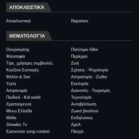
ΑΠΟΚΛΕΙΣΤΙΚΆ
Αποκλειστικά
Reporters
ΘΕΜΑΤΟΛΟΓΊΑ
Ονειροκρίτης
Πολύτιμοι λίθοι
Φιλοσοφία
Περίεργα
Tips, χρήσιμες συμβουλές
Ζωή
Κουζίνα-Συνταγές
Σχέσεις - Ψυχολογία
Φύλλο & Sex
Αστρολογία - Ζώδια
Υγεία
Εκκλησία
Αστρονομία
Διακοπές - Τουρισμός
Παιδικά - Kid world
Τεχνολογία
Χριστούγεννα
Αυτοβελτίωση
Μένω Ελλάδα
Ζωικό βασίλειο
Μόδα
Εκδηλώσεις
Showbiz Tv
ΑμεΑ
Eurovision song contest
Πάσχα