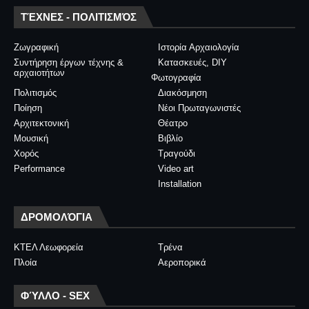
ΤΈΧΝΕΣ - ΠΟΛΙΤΙΣΜΌΣ
Ζωγραφική
Ιστορία Αρχαιολογία
Συντήρηση έργων τέχνης &
Κατασκευές, DIY
αρχαιοτήτων
Φωτογραφία
Πολιτισμός
Διακόσμηση
Ποίηση
Νέοι Πρωταγωνιστές
Αρχιτεκτονική
Θέατρο
Μουσική
Βιβλίο
Χορός
Τραγούδι
Performance
Video art
Installation
ΔΡΟΜΟΛΌΓΙΑ
ΚΤΕΛ Λεωφορεία
Τρένα
Πλοία
Αεροπορικά
ΦΎΛΛΟ - SEX