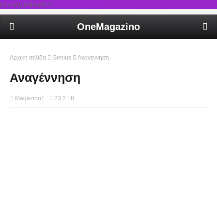
rel='stylesheet'/>
OneMagazino
Αρχική σελίδα
Genius
Αναγέννηση
Αναγέννηση
Magazino1
23.2.18