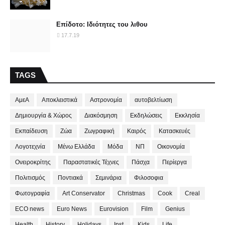
Επίδοτο: Ιδιότητες του λιθου
17.7.19
TAGS
ΑμεΑ
Αποκλειστικά
Αστρονομία
αυτοβελτίωση
Δημιουργία & Χώρος
Διακόσμηση
Εκδηλώσεις
Εκκλησία
Εκπαίδευση
Ζώα
Ζωγραφική
Καιρός
Κατασκευές
Λογοτεχνία
Μένω Ελλάδα
Μόδα
ΝΠ
Οικονομία
Ονειροκρίτης
Παραστατικές Τέχνες
Πάσχα
Περίεργα
Πολιτισμός
Ποντιακά
Σεμινάρια
Φιλοσοφια
Φωτογραφία
Art Conservator
Christmas
Cook
Creal
ECO news
Euro News
Eurovision
Film
Genius
Health
History
Holidays
Inst.
Kids
Life