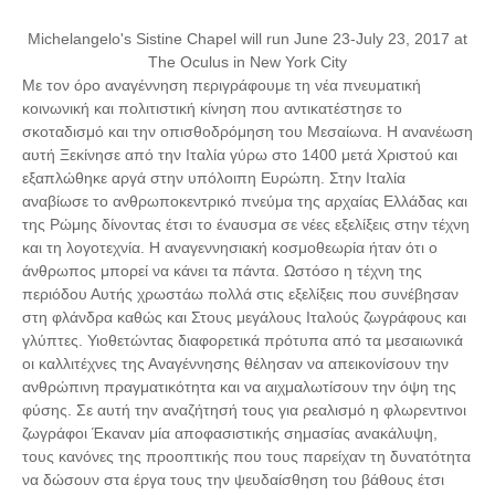
Michelangelo's Sistine Chapel will run June 23-July 23, 2017 at
The Oculus in New York City
Με τον όρο αναγέννηση περιγράφουμε τη νέα πνευματική
κοινωνική και πολιτιστική κίνηση που αντικατέστησε το
σκοταδισμό και την οπισθοδρόμηση του Μεσαίωνα. Η ανανέωση
αυτή Ξεκίνησε από την Ιταλία γύρω στο 1400 μετά Χριστού και
εξαπλώθηκε αργά στην υπόλοιπη Ευρώπη. Στην Ιταλία
αναβίωσε το ανθρωποκεντρικό πνεύμα της αρχαίας Ελλάδας και
της Ρώμης δίνοντας έτσι το έναυσμα σε νέες εξελίξεις στην τέχνη
και τη λογοτεχνία. Η αναγεννησιακή κοσμοθεωρία ήταν ότι ο
άνθρωπος μπορεί να κάνει τα πάντα. Ωστόσο η τέχνη της
περιόδου Αυτής χρωστάω πολλά στις εξελίξεις που συνέβησαν
στη φλάνδρα καθώς και Στους μεγάλους Ιταλούς ζωγράφους και
γλύπτες. Υιοθετώντας διαφορετικά πρότυπα από τα μεσαιωνικά
οι καλλιτέχνες της Αναγέννησης θέλησαν να απεικονίσουν την
ανθρώπινη πραγματικότητα και να αιχμαλωτίσουν την όψη της
φύσης. Σε αυτή την αναζήτησή τους για ρεαλισμό η φλωρεντινοι
ζωγράφοι Έκαναν μία αποφασιστικής σημασίας ανακάλυψη,
τους κανόνες της προοπτικής που τους παρείχαν τη δυνατότητα
να δώσουν στα έργα τους την ψευδαίσθηση του βάθους έτσι