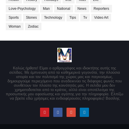
Love-Psychology
Man
National
News
Reporters
Sports
Stones
Technology
Tips
Tv
Video Art
Woman
Zodiac
Καλώς ήρθατε! Είμαι ο αρθρογράφος και ιδιοκτήτης αυτής της
σελίδας. Με έμπνευση από τα καθημερινά γεγονότα, την πλούσια
ιστορία και τον πολιτισμό της χώρας μας και παγκοσμίως,
δημιουργούμε περιεχόμενο που αναδεικνύει τις διάφορες φωνές που
συνθέτουν τον πλούτο της κοινότητάς μας. Η σελίδα μου δεν
χρηματοδοτείται από το κράτος, αλλά είναι αποτέλεσμα της
προσωπικής μου αφοσίωσης και αγάπης για την πληροφορία. Ελπίζω
να βρείτε εδώ χρήσιμες και ενδιαφέρουσες πληροφορίες! Βασίλης