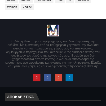
Woman
Zodiac
Καλώς ήρθατε! Είμαι ο αρθρογράφος και ιδιοκτήτης αυτής της
σελίδας. Με έμπνευση από τα καθημερινά γεγονότα, την πλούσια
ιστορία και τον πολιτισμό της χώρας μας και παγκοσμίως,
δημιουργούμε περιεχόμενο που αναδεικνύει τις διάφορες φωνές που
συνθέτουν τον πλούτο της κοινότητάς μας. Η σελίδα μου δεν
χρηματοδοτείται από το κράτος, αλλά είναι αποτέλεσμα της
προσωπικής μου αφοσίωσης και αγάπης για την πληροφορία. Ελπίζω
να βρείτε εδώ χρήσιμες και ενδιαφέρουσες πληροφορίες! Βασίλης
ΑΠΟΚΛΕΙΣΤΙΚΆ