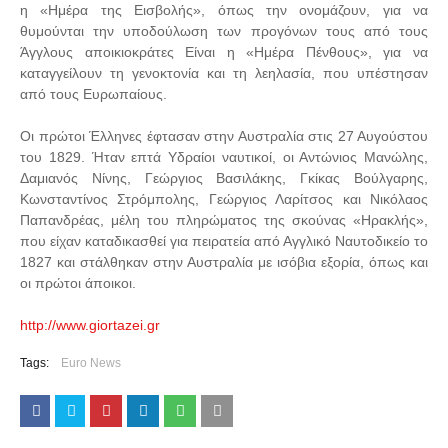
η «Ημέρα της Εισβολής», όπως την ονομάζουν, για να
θυμούνται την υποδούλωση των προγόνων τους από τους
Άγγλους αποικιοκράτες Είναι η «Ημέρα Πένθους», για να
καταγγείλουν τη γενοκτονία και τη λεηλασία, που υπέστησαν
από τους Ευρωπαίους.
Οι πρώτοι Έλληνες έφτασαν στην Αυστραλία στις 27 Αυγούστου
του 1829. Ήταν επτά Υδραίοι ναυτικοί, οι Αντώνιος Μανώλης,
Δαμιανός Νίνης, Γεώργιος Βασιλάκης, Γκίκας Βούλγαρης,
Κωνσταντίνος Στρόμπολης, Γεώργιος Λαρίτσος και Νικόλαος
Παπανδρέας, μέλη του πληρώματος της σκούνας «Ηρακλής»,
που είχαν καταδικασθεί για πειρατεία από Αγγλικό Ναυτοδικείο το
1827 και στάλθηκαν στην Αυστραλία με ισόβια εξορία, όπως και
οι πρώτοι άποικοι.
http://www.giortazei.gr
Tags:
Euro News