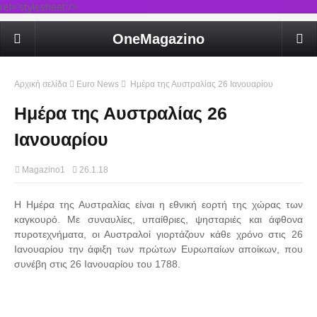
rel='stylesheet'/>
OneMagazino
Αρχική σελίδα
Euro News
Ημέρα της Αυστραλίας 26 Ιανουαρίου
Ημέρα της Αυστραλίας 26
Ιανουαρίου
Magazino1
26.1.18
Η Ημέρα της Αυστραλίας είναι η εθνική εορτή της χώρας των
καγκουρό. Με συναυλίες, υπαίθριες, ψησταριές και άφθονα
πυροτεχνήματα, οι Αυστραλοί γιορτάζουν κάθε χρόνο στις 26
Ιανουαρίου την άφιξη των πρώτων Ευρωπαίων αποίκων, που
συνέβη στις 26 Ιανουαρίου του 1788.