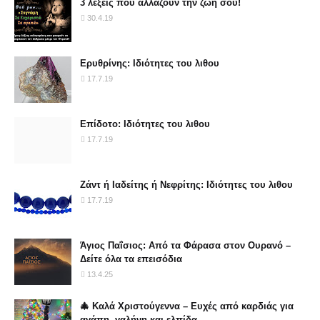
3 λέξεις που αλλάζουν την ζωή σου!
30.4.19
Ερυθρίνης: Ιδιότητες του λιθου
17.7.19
Επίδοτο: Ιδιότητες του λιθου
17.7.19
Ζάντ ή Ιαδείτης ή Νεφρίτης: Ιδιότητες του λιθου
17.7.19
Άγιος Παΐσιος: Από τα Φάρασα στον Ουρανό –
Δείτε όλα τα επεισόδια
13.4.25
🎄 Καλά Χριστούγεννα – Ευχές από καρδιάς για
αγάπη, γαλήνη και ελπίδα