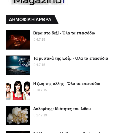
ΔΗΜΟΦΙΛΉ ΆΡΘΡΑ
Βέρα στο δεξί - Όλα τα επεισόδια
4.7.15
Τα μυστικά της Εδέμ - Όλα τα επεισόδια
4.7.15
Η ζωή της άλλης - Όλα τα επεισόδια
10.7.15
Δολομίτης: Ιδιότητες του λιθου
17.7.19