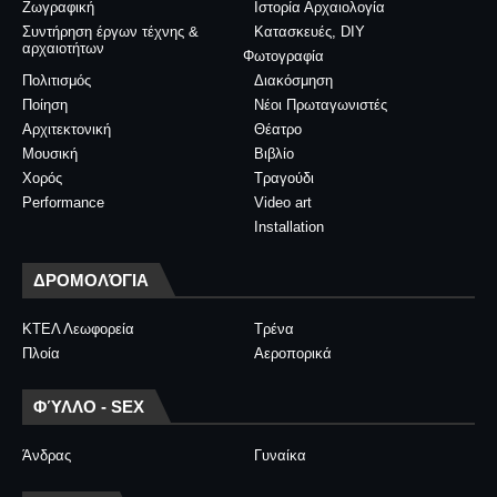
Ζωγραφική
Ιστορία Αρχαιολογία
Συντήρηση έργων τέχνης &
Κατασκευές, DIY
αρχαιοτήτων
Φωτογραφία
Πολιτισμός
Διακόσμηση
Ποίηση
Νέοι Πρωταγωνιστές
Αρχιτεκτονική
Θέατρο
Μουσική
Βιβλίο
Χορός
Τραγούδι
Performance
Video art
Installation
ΔΡΟΜΟΛΌΓΙΑ
ΚΤΕΛ Λεωφορεία
Τρένα
Πλοία
Αεροπορικά
ΦΎΛΛΟ - SEX
Άνδρας
Γυναίκα