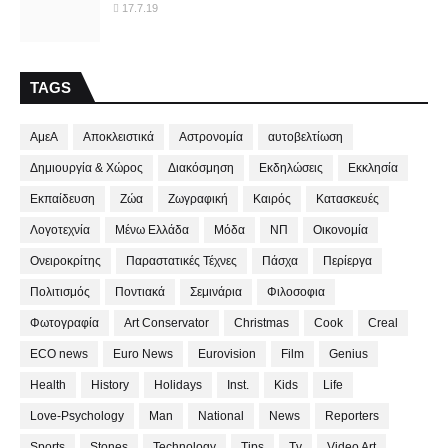
17.7.19
TAGS
ΑμεΑ
Αποκλειστικά
Αστρονομία
αυτοβελτίωση
Δημιουργία & Χώρος
Διακόσμηση
Εκδηλώσεις
Εκκλησία
Εκπαίδευση
Ζώα
Ζωγραφική
Καιρός
Κατασκευές
Λογοτεχνία
Μένω Ελλάδα
Μόδα
ΝΠ
Οικονομία
Ονειροκρίτης
Παραστατικές Τέχνες
Πάσχα
Περίεργα
Πολιτισμός
Ποντιακά
Σεμινάρια
Φιλοσοφια
Φωτογραφία
Art Conservator
Christmas
Cook
Creal
ECO news
Euro News
Eurovision
Film
Genius
Health
History
Holidays
Inst.
Kids
Life
Love-Psychology
Man
National
News
Reporters
Sports
Stones
Technology
Tips
Tv
Video Art