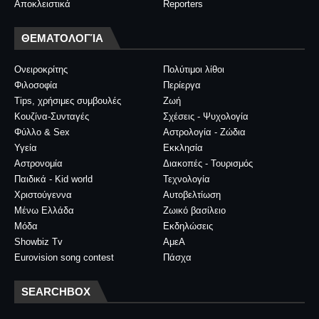
Αποκλειστικά
Reporters
ΘΕΜΑΤΟΛΟΓΊΑ
Ονειροκρίτης
Πολύτιμοι λίθοι
Φιλοσοφία
Περίεργα
Tips, χρήσιμες συμβουλές
Ζωή
Κουζίνα-Συνταγές
Σχέσεις - Ψυχολογία
Φύλλο & Sex
Αστρολογία - Ζώδια
Υγεία
Εκκλησία
Αστρονομία
Διακοπές - Τουρισμός
Παιδικά - Kid world
Τεχνολογία
Χριστούγεννα
Αυτοβελτίωση
Μένω Ελλάδα
Ζωικό βασίλειο
Μόδα
Εκδηλώσεις
Showbiz Tv
ΑμεΑ
Eurovision song contest
Πάσχα
SEARCHBOX