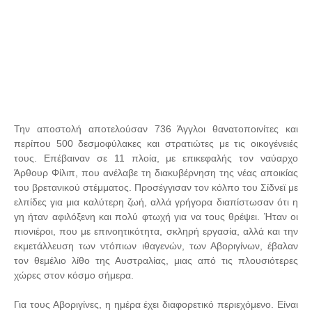
Την αποστολή αποτελούσαν 736 Άγγλοι θανατοποινίτες και
περίπου 500 δεσμοφύλακες και στρατιώτες με τις οικογένειές
τους. Επέβαιναν σε 11 πλοία, με επικεφαλής τον ναύαρχο
Άρθουρ Φίλιπ, που ανέλαβε τη διακυβέρνηση της νέας αποικίας
του βρετανικού στέμματος. Προσέγγισαν τον κόλπο του Σίδνεϊ με
ελπίδες για μια καλύτερη ζωή, αλλά γρήγορα διαπίστωσαν ότι η
γη ήταν αφιλόξενη και πολύ φτωχή για να τους θρέψει. Ήταν οι
πιονιέροι, που με επινοητικότητα, σκληρή εργασία, αλλά και την
εκμετάλλευση των ντόπιων ιθαγενών, των Αβοριγίνων, έβαλαν
τον θεμέλιο λίθο της Αυστραλίας, μιας από τις πλουσιότερες
χώρες στον κόσμο σήμερα.
Για τους Αβοριγίνες, η ημέρα έχει διαφορετικό περιεχόμενο. Είναι