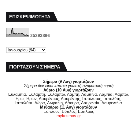
ΕΠΙΣΚΕΨΙΜΌΤΗΤΑ
2
5
2
9
3
8
6
6
ΓΙΟΡΤΆΖΟΥΝ ΣΉΜΕΡΑ
Σήμερα (9 Αυγ) γιορτάζουν
Σήμερα δεν είναι κάποια γνωστή ονομαστική εορτή
Αύριο (10 Αυγ) γιορτάζουν
Ευλαμπία, Ευλαμπή, Ευλάμπω, Λαμπή, Λαμπίνα, Λαμπία, Λάμπω,
Ηρώ, Ήρων, Λαυρέντιος, Λαυρέντης, Ιππόλυτος, Ιππολύτη,
Ιππολύτα, Λώρα, Λωραίνη, Λάουρα, Λαυρεντία, Λαυρεντίνα
Μεθαύριο (11 Αυγ) γιορτάζουν
Εύπλους, Εύπλος, Εύπλοος
mykosmos.gr