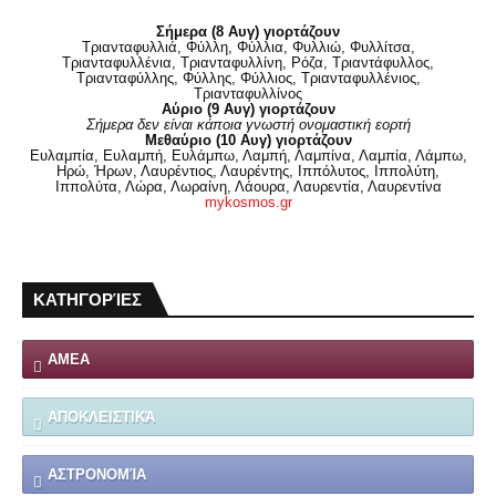
Σήμερα (8 Αυγ) γιορτάζουν
Τριανταφυλλιά, Φύλλη, Φύλλια, Φυλλιώ, Φυλλίτσα,
Τριανταφυλλένια, Τριανταφυλλίνη, Ρόζα, Τριαντάφυλλος,
Τριανταφύλλης, Φύλλης, Φύλλιος, Τριανταφυλλένιος,
Τριανταφυλλίνος
Αύριο (9 Αυγ) γιορτάζουν
Σήμερα δεν είναι κάποια γνωστή ονομαστική εορτή
Μεθαύριο (10 Αυγ) γιορτάζουν
Ευλαμπία, Ευλαμπή, Ευλάμπω, Λαμπή, Λαμπίνα, Λαμπία, Λάμπω,
Ηρώ, Ήρων, Λαυρέντιος, Λαυρέντης, Ιππόλυτος, Ιππολύτη,
Ιππολύτα, Λώρα, Λωραίνη, Λάουρα, Λαυρεντία, Λαυρεντίνα
mykosmos.gr
ΚΑΤΗΓΟΡΊΕΣ
ΑΜΕΑ
ΑΠΟΚΛΕΙΣΤΙΚΆ
ΑΣΤΡΟΝΟΜΊΑ