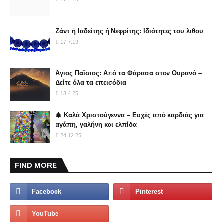
Ζάντ ή Ιαδείτης ή Νεφρίτης: Ιδιότητες του λιθου
17.7.19
Άγιος Παΐσιος: Από τα Φάρασα στον Ουρανό –
Δείτε όλα τα επεισόδια
13.4.25
🎄 Καλά Χριστούγεννα – Ευχές από καρδιάς για
αγάπη, γαλήνη και ελπίδα
24.12.25
FIND MORE