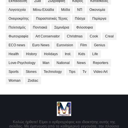
Εκπαίδευση
Ζώα
Ζωγραφική
Καιρός
Κατασκευές
Λογοτεχνία
Μένω Ελλάδα
Μόδα
ΝΠ
Οικονομία
Ονειροκρίτης
Παραστατικές Τέχνες
Πάσχα
Περίεργα
Πολιτισμός
Ποντιακά
Σεμινάρια
Φιλοσοφια
Φωτογραφία
Art Conservator
Christmas
Cook
Creal
ECO news
Euro News
Eurovision
Film
Genius
Health
History
Holidays
Inst.
Kids
Life
Love-Psychology
Man
National
News
Reporters
Sports
Stones
Technology
Tips
Tv
Video Art
Woman
Zodiac
Καλώς ήρθατε! Είμαι ο αρθρογράφος και ιδιοκτήτης αυτής της
σελίδας. Με έμπνευση από τα καθημερινά γεγονότα, την πλούσια