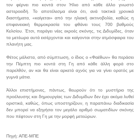
τον φέρνει πιο κοντά στον Ήλιο από κάθε άλλο γνωστό
αστεροειδή. Το αποτέλεσμα είναι ότι, ανά τακτικά χρονικά
διαστήματα, «καίγεται» από την ηλιακή ακτινοβολία, καθώς η
επιφανειακή θερμοκρασία του φθάνει τους 700 βαθμούς
Κελσίου. Έτσι, παράγει νέες εκροές σκόνης, τις Διδυμίδες, όταν
τα μετέωρα αυτά εισέρχονται και καίγονται στην ατμόσφαιρα του
πλανήτη μας.
Φέτος μάλιστα, από σύμπτωση, ο ίδιος ο «Φαέθων» θα περάσει
την Πέμπτη πιο κοντά στη Γη από κάθε άλλη φορά στο
παρελθόν, αν και θα είναι αρκετά αχνός για να γίνει ορατός με
γυμνά μάτια.
Άλλοι επιστήμονες, πάντως, θεωρούν ότι το μυστήριο της
προέλευσης και δημιουργίας των Διδυμίδων δεν έχει ακόμα λυθεί
οριστικά, καθώς, όπως υποστηρίζουν, η παραπάνω διαδικασία
δεν μπορεί να εξηγήσει τον μεγάλο αριθμό σωματιδίων σκόνης
που πέφτουν στη Γη με την μορφή μετεώρων.
Πηγή: ΑΠΕ-ΜΠΕ