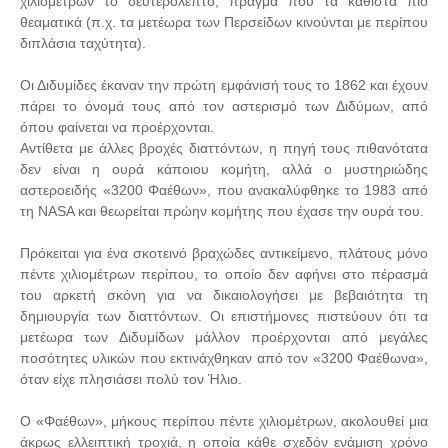
χιλιομέτρων το δευτερόλεπτο, πράγμα που τα καθιστά πιο
θεαματικά (π.χ. τα μετέωρα των Περσείδων κινούνται με περίπου
διπλάσια ταχύτητα).
Οι Διδυμίδες έκαναν την πρώτη εμφάνισή τους το 1862 και έχουν
πάρει το όνομά τους από τον αστερισμό των Διδύμων, από
όπου φαίνεται να προέρχονται.
Αντίθετα με άλλες βροχές διαττόντων, η πηγή τους πιθανότατα
δεν είναι η ουρά κάποιου κομήτη, αλλά ο μυστηριώδης
αστεροειδής «3200 Φαέθων», που ανακαλύφθηκε το 1983 από
τη NASA και θεωρείται πρώην κομήτης που έχασε την ουρά του.
Πρόκειται για ένα σκοτεινό βραχώδες αντικείμενο, πλάτους μόνο
πέντε χιλιομέτρων περίπου, το οποίο δεν αφήνει στο πέρασμά
του αρκετή σκόνη για να δικαιολογήσει με βεβαιότητα τη
δημιουργία των διαττόντων. Οι επιστήμονες πιστεύουν ότι τα
μετέωρα των Διδυμίδων μάλλον προέρχονται από μεγάλες
ποσότητες υλικών που εκτινάχθηκαν από τον «3200 Φαέθωνα»,
όταν είχε πλησιάσει πολύ τον Ήλιο.
Ο «Φαέθων», μήκους περίπου πέντε χιλιομέτρων, ακολουθεί μια
άκρως ελλειπτική τροχιά, η οποία κάθε σχεδόν ενάμιση χρόνο