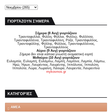
ΓΙΟΡΤΆΖΟΥΝ ΣΉΜΕΡΑ
Σήμερα (8 Αυγ) γιορτάζουν
Τριανταφυλλιά, Φύλλη, Φύλλια, Φυλλιώ, Φυλλίτσα,
Τριανταφυλλένια, Τριανταφυλλίνη, Ρόζα, Τριαντάφυλλος,
Τριανταφύλλης, Φύλλης, Φύλλιος, Τριανταφυλλένιος,
Τριανταφυλλίνος
Αύριο (9 Αυγ) γιορτάζουν
Σήμερα δεν είναι κάποια γνωστή ονομαστική εορτή
Μεθαύριο (10 Αυγ) γιορτάζουν
Ευλαμπία, Ευλαμπή, Ευλάμπω, Λαμπή, Λαμπίνα, Λαμπία, Λάμπω,
Ηρώ, Ήρων, Λαυρέντιος, Λαυρέντης, Ιππόλυτος, Ιππολύτη,
Ιππολύτα, Λώρα, Λωραίνη, Λάουρα, Λαυρεντία, Λαυρεντίνα
mykosmos.gr
ΚΑΤΗΓΟΡΊΕΣ
ΑΜΕΑ