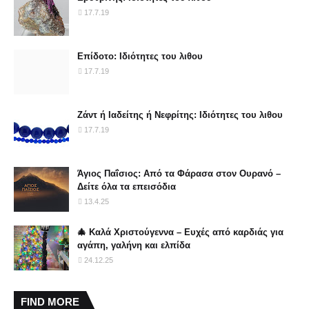
17.7.19
Επίδοτο: Ιδιότητες του λιθου
17.7.19
Ζάντ ή Ιαδείτης ή Νεφρίτης: Ιδιότητες του λιθου
17.7.19
Άγιος Παΐσιος: Από τα Φάρασα στον Ουρανό –
Δείτε όλα τα επεισόδια
13.4.25
🎄 Καλά Χριστούγεννα – Ευχές από καρδιάς για
αγάπη, γαλήνη και ελπίδα
24.12.25
FIND MORE