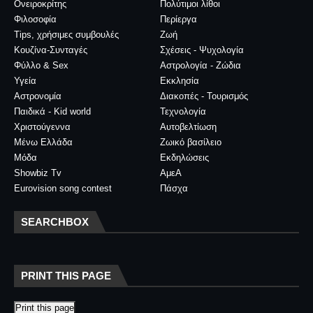
Ονειροκρίτης
Πολύτιμοι λίθοι
Φιλοσοφία
Περίεργα
Tips, χρήσιμες συμβουλές
Ζωή
Κουζίνα-Συνταγές
Σχέσεις - Ψυχολογία
Φύλλο & Sex
Αστρολογία - Ζώδια
Υγεία
Εκκλησία
Αστρονομία
Διακοπές - Τουρισμός
Παιδικά - Kid world
Τεχνολογία
Χριστούγεννα
Αυτοβελτίωση
Μένω Ελλάδα
Ζωικό βασίλειο
Μόδα
Εκδηλώσεις
Showbiz Tv
ΑμεΑ
Eurovision song contest
Πάσχα
SEARCHBOX
PRINT THIS PAGE
Print this page