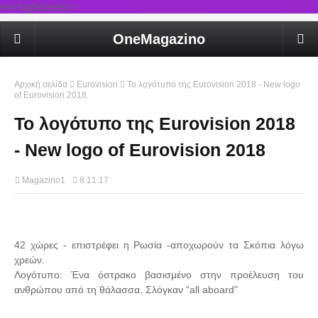
rel='stylesheet'/>
OneMagazino
Αρχική σελίδα
Eurovision
Το λογότυπο της Eurovision 2018 - New logo
of Eurovision 2018
Το λογότυπο της Eurovision 2018
- New logo of Eurovision 2018
Magazino1
8.11.17
42 χώρες - επιστρέφει η Ρωσία -αποχωρούν τα Σκόπια λόγω
χρεών.
Λογότυπο: Ένα όστρακο βασισμένο στην προέλευση του
ανθρώπου από τη θάλασσα. Σλόγκαν “all aboard”