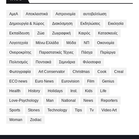
ΑμεΑ
Αποκλειστικά
Αστρονομία
αυτοβελτίωση
Δημιουργία & Χώρος
Διακόσμηση
Εκδηλώσεις
Εκκλησία
Εκπαίδευση
Ζώα
Ζωγραφική
Καιρός
Κατασκευές
Λογοτεχνία
Μένω Ελλάδα
Μόδα
ΝΠ
Οικονομία
Ονειροκρίτης
Παραστατικές Τέχνες
Πάσχα
Περίεργα
Πολιτισμός
Ποντιακά
Σεμινάρια
Φιλοσοφια
Φωτογραφία
Art Conservator
Christmas
Cook
Creal
ECO news
Euro News
Eurovision
Film
Genius
Health
History
Holidays
Inst.
Kids
Life
Love-Psychology
Man
National
News
Reporters
Sports
Stones
Technology
Tips
Tv
Video Art
Woman
Zodiac