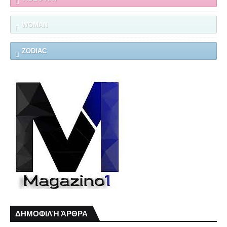
WOMAN
ZODIAC
ΔΗΜΟΦΙΛΉ ΆΡΘΡΑ