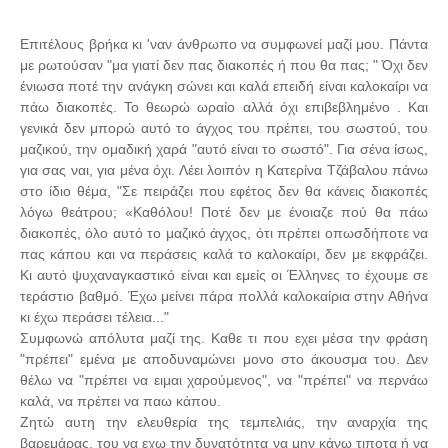
Επιτέλους βρήκα κι 'ναν άνθρωπο να συμφωνεί μαζί μου. Πάντα
με ρωτούσαν "μα γιατί δεν πας διακοπές ή που θα πας; " Όχι δεν
ένιωσα ποτέ την ανάγκη σώνει και καλά επειδή είναι καλοκαίρι να
πάω διακοπές. Το θεωρώ ωραίο αλλά όχι επιβεβλημένο . Και
γενικά δεν μπορώ αυτό το άγχος του πρέπει, του σωστού, του
μαζικού, την ομαδική χαρά "αυτό είναι το σωστό". Για σένα ίσως,
για σας ναι, για μένα όχι. Λέει λοιπόν η Κατερίνα Τζάβαλου πάνω
στο ίδιο θέμα, "Σε πειράζει που εφέτος δεν θα κάνεις διακοπές
λόγω θεάτρου; «Καθόλου! Ποτέ δεν με ένοιαζε πού θα πάω
διακοπές, όλο αυτό το μαζικό άγχος, ότι πρέπει οπωσδήποτε να
πας κάπου και να περάσεις καλά το καλοκαίρι, δεν με εκφράζει.
Κι αυτό ψυχαναγκαστικό είναι και εμείς οι Έλληνες το έχουμε σε
τεράστιο βαθμό. Έχω μείνει πάρα πολλά καλοκαίρια στην Αθήνα
κι έχω περάσει τέλεια..."
Συμφωνώ απόλυτα μαζί της. Καθε τι που εχει μέσα την φράση
"πρέπει" εμένα με αποδυναμώνει μονο στο άκουσμα του. Δεν
θέλω να "πρέπει να ειμαι χαρούμενος", να "πρέπει" να περνάω
καλά, να πρέπει να παω κάπου.
Ζητώ αυτη την ελευθερία της τεμπελιάς, την αναρχία της
βαρεμάρας, του να εχω την δυνατότητα να μην κάνω τιποτα ή να