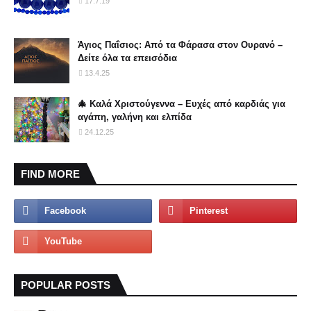
17.7.19
Άγιος Παΐσιος: Από τα Φάρασα στον Ουρανό –
Δείτε όλα τα επεισόδια
13.4.25
🎄 Καλά Χριστούγεννα – Ευχές από καρδιάς για
αγάπη, γαλήνη και ελπίδα
24.12.25
FIND MORE
POPULAR POSTS