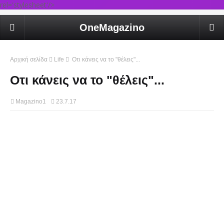
rel='stylesheet'/>
OneMagazino
Αρχική σελίδα
Life
Οτι κάνεις να το "θέλεις"...
Οτι κάνεις να το "θέλεις"...
Magazino1
23.7.17