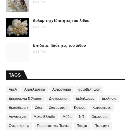
17.7.19
Δολομίτης: Ιδιότητες του λιθου
17.7.19
Επίδοτο: Ιδιότητες του λιθου
17.7.19
TAGS
ΑμεΑ
Αποκλειστικά
Αστρονομία
αυτοβελτίωση
Δημιουργία & Χώρος
Διακόσμηση
Εκδηλώσεις
Εκκλησία
Εκπαίδευση
Ζώα
Ζωγραφική
Καιρός
Κατασκευές
Λογοτεχνία
Μένω Ελλάδα
Μόδα
ΝΠ
Οικονομία
Ονειροκρίτης
Παραστατικές Τέχνες
Πάσχα
Περίεργα