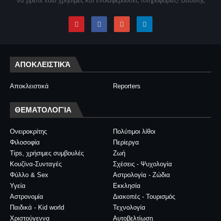
να βρείτε εδώ χρήσιμες και ενδιαφέρουσες πληροφορίες! Βασίλης
ΑΠΟΚΛΕΙΣΤΙΚΆ
Αποκλειστικά
Reporters
ΘΕΜΑΤΟΛΟΓΊΑ
Ονειροκρίτης
Πολύτιμοι λίθοι
Φιλοσοφία
Περίεργα
Tips, χρήσιμες συμβουλές
Ζωή
Κουζίνα-Συνταγές
Σχέσεις - Ψυχολογία
Φύλλο & Sex
Αστρολογία - Ζώδια
Υγεία
Εκκλησία
Αστρονομία
Διακοπές - Τουρισμός
Παιδικά - Kid world
Τεχνολογία
Χριστούγεννα
Αυτοβελτίωση