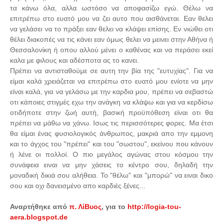
τα κάνω όλα, αλλα ωστόσο να αποφασίζω εγώ. Θέλω να
επιτρέπω στο ευατό μου να ζει αυτο που αισθάνεται. Εαν θελει
να γελάσει να το πράξει εαν θελει να κλάψει επίσης. Εν νιώθει οτι
θέλει διακοπές να τις κάνει εαν όμως θελει να μεινει στην Αθήνα ή
Θεσσαλονίκη ή οπου αλλού μένει ο καθένας και να περάσει εκεί
καλα με φιλους και αδέσποτα ας το κανει.
Πρέπει να αντισταθούμε σε αυτη την βία της "ευτυχίας". Για να
είμαι καλά χρειάζεται να επιτρέπω στο ευατό μου ενίοτε να μην
είναι καλά, για να γελάσω με την καρδια μου, πρέπει να σεβαστώ
οτι κάποιες στιγμές εχω την ανάγκη να κλάψω και για να κερδίσω
οτιδήποτε στην ζωή αυτή, βασική προϋπόθεση είναι οτι θα
πρέπει να μάθω να χάνω. Ισως τις περισσότερες φορες. Μα έτσι
θα είμαι ένας φυσιολογικός άνθρωπος, μακριά απο την εμμονη
και το άγχος του "πρέπει" και του "σωστου", εκείνου που κάνουν
ή λένε οι πολλοί. Ο πιο μεγάλος αγώνας στου κόσμου την
συνάφεια ειναι να μην χάσεις το κέντρο σου, δηλαδή την
μοναδική δικιά σου αλήθεια. Το "θέλω" και "μπορώ" να ειναι δικο
σου και οχι δανεισμένο απο καρδιές ξένες...
Αναρτήθηκε από
π. ΛίΒυος
, για το
http://logia-tou-
aera.blogspot.de