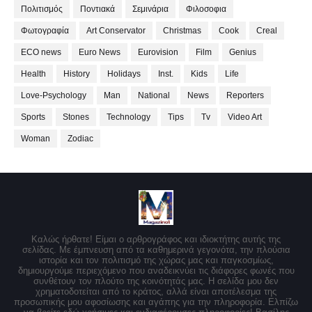
Πολιτισμός
Ποντιακά
Σεμινάρια
Φιλοσοφια
Φωτογραφία
Art Conservator
Christmas
Cook
Creal
ECO news
Euro News
Eurovision
Film
Genius
Health
History
Holidays
Inst.
Kids
Life
Love-Psychology
Man
National
News
Reporters
Sports
Stones
Technology
Tips
Tv
Video Art
Woman
Zodiac
Καλώς ήρθατε! Είμαι ο αρθρογράφος και ιδιοκτήτης αυτής της
σελίδας. Με έμπνευση από τα καθημερινά γεγονότα, την πλούσια
ιστορία και τον πολιτισμό της χώρας μας και παγκοσμίως,
δημιουργούμε περιεχόμενο που αναδεικνύει τις διάφορες φωνές που
συνθέτουν τον πλούτο της κοινότητάς μας. Η σελίδα μου δεν
χρηματοδοτείται από το κράτος, αλλά είναι αποτέλεσμα της
προσωπικής μου αφοσίωσης και αγάπης για την πληροφορία. Ελπίζω