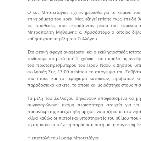
Ο κος Μποτετζάγιας είχε ενημερωθεί για το κείμενο του 
επιχειρήματα του ιερέα. Μας εξηγεί επίσης πως επειδή 
τις προθέσεις που εκφράζονταν μέσω του κειμένου 
Μητροπολίτη Μηθύμνης κ. Χρυσόστομο ο οποίος δήλωσ
καθησύχασε τα μέλη του Συλλόγου.
Στη φετινή σφαγή αναφέρεται και ο εκκλησιαστικός ιστότ
τονίσουμε ότι μετά από 2 χρόνια.. και παρόλο τις αντ
του πρωτοπρεσβύτερου του Ιερού Ναού κ Δησσου υπήρ
εκκλησιάς.Στις 17:00 περίπου το απόγευμα του Σαββάτ
του όπως και το τεμάχισμα κατσικιών, προβάτων κ
παραδοσιακό κισκετς, το όποιο και μοιράστηκε στους πισ
Τα μέλη του Συλλόγου δηλώνουν αποφασισμένα να μην
συγκεντρώνουν ακόμη περισσότερα στοιχεία για να
προανάκρισης και έχει ήδη αρχίσει να συζητιέται στο νησ
κλίμα καθώς οι πιστοί και υποστηρικτές του εθίμου που
τη σημασία που έχει η παράδοση αυτή με τη συγκεκριμέ
H επιστολή του Ιωσήφ Μποτετζάγια: