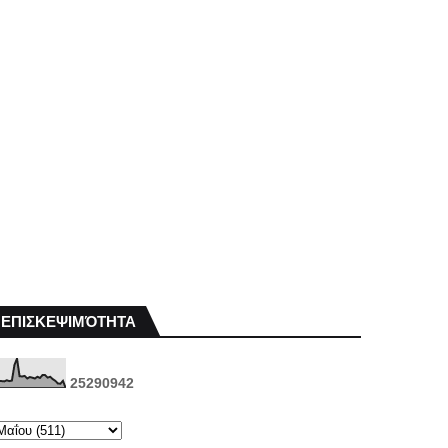
ΕΠΙΣΚΕΨΙΜΌΤΗΤΑ
2
5
2
9
0
9
4
2