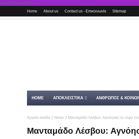
rel='stylesheet'/>
Home
About us
Contact us - Επικοινωνία
Sitemap
HOME
ΑΠΟΚΛΕΙΣΤΙΚΑ
ΑΝΘΡΩΠΟΣ & ΚΟΙΝΩΝ
Αρχική σελίδα
News
Μανταμάδο Λέσβου: Αγνόησαν το νόμο του
Μανταμάδο Λέσβου: Αγνόησ