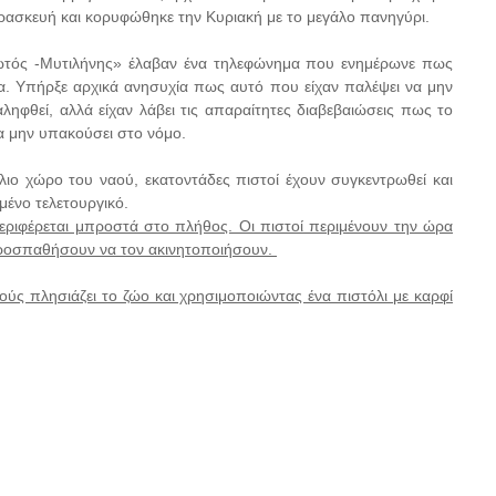
ρασκευή και κορυφώθηκε την Κυριακή με το μεγάλο πανηγύρι.
ωτός -Μυτιλήνης» έλαβαν ένα τηλεφώνημα που ενημέρωνε πως
α. Υπήρξε αρχικά ανησυχία πως αυτό που είχαν παλέψει να μην
ηφθεί, αλλά είχαν λάβει τις απαραίτητες διαβεβαιώσεις πως το
να μην υπακούσει στο νόμο.
ιο χώρο του ναού, εκατοντάδες πιστοί έχουν συγκεντρωθεί και
μένο τελετουργικό.
ριφέρεται μπροστά στο πλήθος. Oι πιστοί περιμένουν την ώρα
 προσπαθήσουν να τον ακινητοποιήσουν.
ούς πλησιάζει το ζώο και χρησιμοποιώντας ένα πιστόλι με καρφί