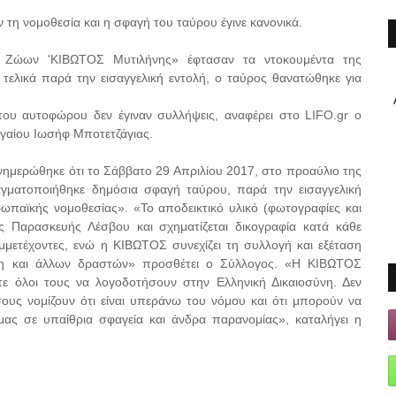
 τη νομοθεσία και η σφαγή του ταύρου έγινε κανονικά.
ν Ζώων 'ΚΙΒΩΤΟΣ Μυτιλήνης» έφτασαν τα ντοκουμέντα της
τελικά παρά την εισαγγελική εντολή, ο ταύρος θανατώθηκε για
ου αυτοφώρου δεν έγιναν συλλήψεις, αναφέρει στο LIFO.gr o
ιγαίου Ιωσήφ Μποτετζάγιας.
ημερώθηκε ότι το Σάββατο 29 Απριλίου 2017, στο προαύλιο της
γματοποιήθηκε δημόσια σφαγή ταύρου, παρά την εισαγγελική
παϊκής νομοθεσίας». «Το αποδεικτικό υλικό (φωτογραφίες και
ας Παρασκευής Λέσβου και σχηματίζεται δικογραφία κατά κάθε
μετέχοντες, ενώ η ΚΙΒΩΤΟΣ συνεχίζει τη συλλογή και εξέταση
ση και άλλων δραστών» προσθέτει ο Σύλλογος. «Η ΚΙΒΩΤΟΣ
ε όλοι τους να λογοδοτήσουν στην Ελληνική Δικαιοσύνη. Δεν
ους νομίζουν ότι είναι υπεράνω του νόμου και ότι μπορούν να
μας σε υπαίθρια σφαγεία και άνδρα παρανομίας», καταλήγει η