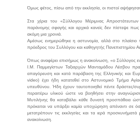
Όμως φέτος, πίσω από την εκκλησία, οι πιστοί αψήφησαν
Στα χέρια του «Σύλλογου Μέριμνας Απροστάτευτω
παράνομης σφαγής και αρχικά κανείς δεν πίστεψε πως 
ακόμη μια χρονιά.
Αμέσως ενημερώθηκε η αστυνομία, αλλά στο πλαίσιο τ
πρόεδρος του Συλλόγου και καθηγητής Πανεπιστημίου Α
Όπως αναφέρει επισήμως η ανακοίνωση, «ο Σύλλογος εν
Ι.Μ. Παμμεγίστων Ταξιαρχών Μανταμάδου Λέσβου πρα
απαγόρευση και κατά παράβαση της Ελληνικής και Ευρω
video) έχει ήδη κατατεθεί στο Αστυνομικό Τμήμα Αγί
υπευθύνου. Ήδη έχουν ταυτοποιηθεί πέντε δράστες/συμ
περαιτέρω υλικού ώστε να βοηθήσει στην αναγνώρι
Μυτιλήνης θα καταβάλει κάθε δυνατή προσπάθεια ώστ
πρόκειται να υπάρξει καμία υποχώρηση απέναντι σε όσ
μετατρέπουν τις εκκλησίες και τα ιερά προσκυνήματά 
ανακοίνωση.