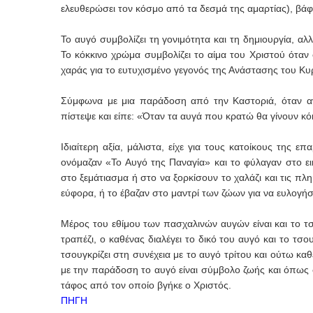
ελευθερώσει τον κόσμο από τα δεσμά της αμαρτίας), βάφ
Το αυγό συμβολίζει τη γονιμότητα και τη δημιουργία, α
Το κόκκινο χρώμα συμβολίζει το αίμα του Χριστού όταν
χαράς για το ευτυχισμένο γεγονός της Ανάστασης του Κ
Σύμφωνα με μια παράδοση από την Καστοριά, όταν ανα
πίστεψε και είπε: «Όταν τα αυγά που κρατώ θα γίνουν κόκ
Ιδιαίτερη αξία, μάλιστα, είχε για τους κατοίκους της
ονόμαζαν «Το Αυγό της Παναγία» και το φύλαγαν στο ει
στο ξεμάτιασμα ή στο να ξορκίσουν το χαλάζι και τις πλ
εύφορα, ή το έβαζαν στο μαντρί των ζώων για να ευλογήσ
Μέρος του εθίμου των πασχαλινών αυγών είναι και το τ
τραπέζι, ο καθένας διαλέγει το δικό του αυγό και το τσ
τσουγκρίζει στη συνέχεια με το αυγό τρίτου και ούτω κα
με την παράδοση το αυγό είναι σύμβολο ζωής και όπως σ
τάφος από τον οποίο βγήκε ο Χριστός.
ΠΗΓΗ