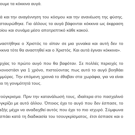
ουμε τα κόκκινα αυγά.
λλά και την αναγέννηση του κόσμου και την ανανέωση της φύσης.
 σταυρώθηκε. Για άλλους τα αυγά βάφονται κόκκινα ως έκφραση
υρίου και συνάμα μέσο αποτρεπτικό κάθε κακού.
στήθηκε ο Χριστός το είπαν σε μια γυναίκα και αυτή δεν το
κινα τότε θα αναστηθεί και ο Χριστός. Και αυτά έγιναν κόκκινα».
 επαρχίας το πρώτο αυγό που θα βαφόταν. Σε πολλές περιοχές το
κονοστάσι για 1 χρόνο, πιστεύοντας πως αυτό το αυγό βοηθάει
ημμύρες. Την επόμενη χρονιά το έθαβαν στα χωράφια, για να είναι
ει τη γονιμότητά τους.
σούγκρισμα. Πριν την κατανάλωσή τους, ιδιαίτερα στο πασχαλινό
ουγκρίζει με αυτό άλλου. Όποιος έχει το αυγό που δεν έσπασε, το
θεξής μέχρι να αναδειχθεί αυτός που έχει το πιο ισχυρό. Σύμφωνα
πάει κατά τη διαδικασία του τσουγκρίσματος, έτσι έσπασε και ο