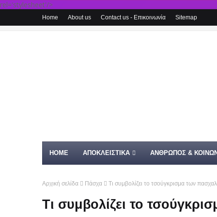
rel='stylesheet'/>
Home
About us
Contact us - Επικοινωνία
Sitemap
HOME
ΑΠΟΚΛΕΙΣΤΙΚΑ
ΑΝΘΡΩΠΟΣ & ΚΟΙΝΩΝ
Αρχική σελίδα
Πάσχα
Τι συμβολίζει το τσούγκρισμα των πασχαλ
Τι συμβολίζει το τσούγκρι