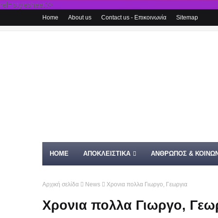
rel='stylesheet'/>
Home
About us
Contact us - Επικοινωνία
Sitemap
HOME
ΑΠΟΚΛΕΙΣΤΙΚΑ
ΑΝΘΡΩΠΟΣ & ΚΟΙΝΩΝ
Αρχική σελίδα
News
Χρονια πολλα Γιωργο, Γεωργια
Χρονια πολλα Γιωργο, Γεω