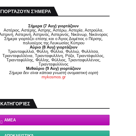
ΓΙΟΡΤΆΖΟΥΝ ΣΉΜΕΡΑ
Σήμερα (7 Αυγ) γιορτάζουν
Αστέριος, Αστέρης, Αστρης, Αστέρω, Αστερία, Αστρούλα,
Αστρινή, Αστερινή, Αστρινός, Αστερινός, Νικάνωρ, Νικάνορας
Σήμερα γιορτάζει επίσης και ο Άγιος Δομέτιος ο Πέρσης,
πολυούχος της Λευκωσίας Κύπρου
Αύριο (8 Αυγ) γιορτάζουν
Τριανταφυλλιά, Φύλλη, Φύλλια, Φυλλιώ, Φυλλίτσα,
Τριανταφυλλένια, Τριανταφυλλίνη, Ρόζα, Τριαντάφυλλος,
Τριανταφύλλης, Φύλλης, Φύλλιος, Τριανταφυλλένιος,
Τριανταφυλλίνος
Μεθαύριο (9 Αυγ) γιορτάζουν
Σήμερα δεν είναι κάποια γνωστή ονομαστική εορτή
mykosmos.gr
ΚΑΤΗΓΟΡΊΕΣ
ΑΜΕΑ
ΑΠΟΚΛΕΙΣΤΙΚΆ