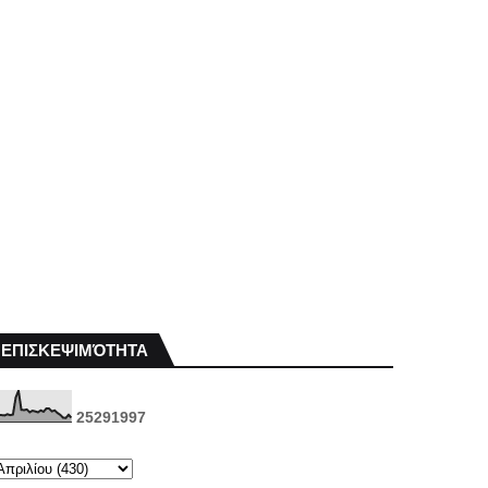
ΕΠΙΣΚΕΨΙΜΌΤΗΤΑ
2
5
2
9
1
9
9
7