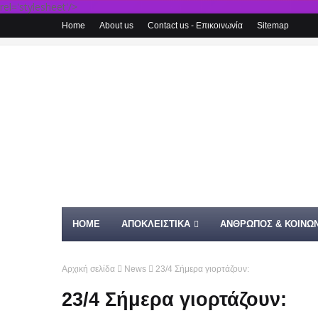
rel='stylesheet'/>
Home
About us
Contact us - Επικοινωνία
Sitemap
HOME
ΑΠΟΚΛΕΙΣΤΙΚΑ
ΑΝΘΡΩΠΟΣ & ΚΟΙΝΩΝ
Αρχική σελίδα
News
23/4 Σήμερα γιορτάζουν:
23/4 Σήμερα γιορτάζουν: