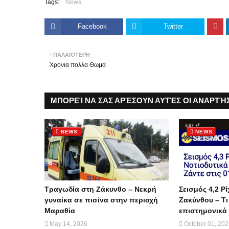
Tags:
News
Facebook
Twitter
ΠΑΛΑΙΌΤΕΡΗ
Χρονια πολλα Θωμά
ΜΠΟΡΕΊ ΝΑ ΣΑΣ ΑΡΈΣΟΥΝ ΑΥΤΈΣ ΟΙ ΑΝΑΡΤΉΣ
NEWS
NEWS
Τραγωδία στη Ζάκυνθο – Νεκρή
Σεισμός 4,2 Ρί
γυναίκα σε πισίνα στην περιοχή
Ζακύνθου – Τι
Μαραθία
επιστημονικά 
May 14, 2026
October 01, 20