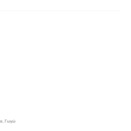
λα, Γωγώ