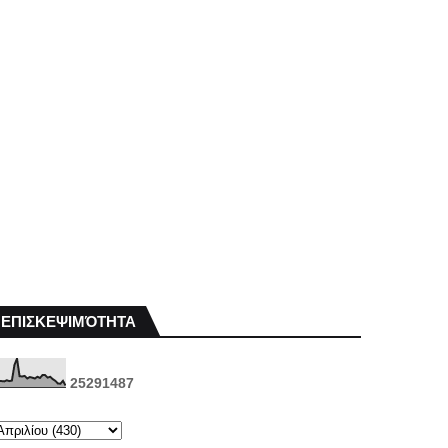
ΕΠΙΣΚΕΨΙΜΌΤΗΤΑ
2
5
2
9
1
4
8
7