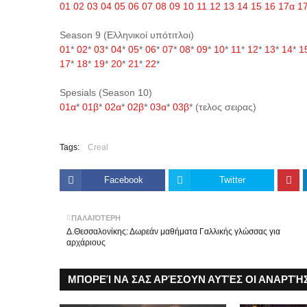
01
02
03
04
05
06
07
08
09
10
11
12
13
14
15
16
17α
1
Season 9 (Ελληνικοί υπότιτλοι)
01
*
02
*
03
*
04
*
05
*
06
*
07
*
08
*
09
*
10
*
11
*
12
*
13
*
14
*
1
17
*
18
*
19
*
20
*
21
*
22
*
Spesials (Season 10)
01α
*
01β
*
02α
*
02β
*
03α
*
03β
* (τελος σειρας)
Tags:
Creal
Facebook
Twitter
ΠΑΛΑΙΌΤΕΡΗ
Δ.Θεσσαλονίκης: Δωρεάν μαθήματα Γαλλικής γλώσσας για
αρχάριους
ΜΠΟΡΕΊ ΝΑ ΣΑΣ ΑΡΈΣΟΥΝ ΑΥΤΈΣ ΟΙ ΑΝΑΡΤΉΣ