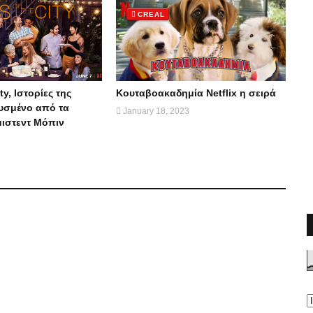
CREAL
ty, Ιστορίες της
Κουταβοακαδημία Νetflix η σειρά
υσμένο από τα
January 18, 2023
μιστεντ Μόπιν
3