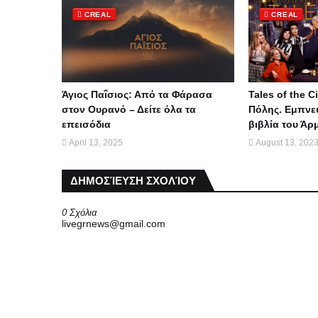
CREAL
CREAL
Άγιος Παΐσιος: Από τα Φάρασα
Tales of the Ci
στον Ουρανό – Δείτε όλα τα
Πόλης. Εμπνε
επεισόδια
βιβλία του Άρ
April 13, 2025
August 13, 202
ΔΗΜΟΣΊΕΥΣΗ ΣΧΟΛΊΟΥ
0 Σχόλια
livegrnews@gmail.com