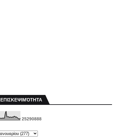
ΕΠΙΣΚΕΨΙΜΌΤΗΤΑ
2
5
2
9
0
8
8
8