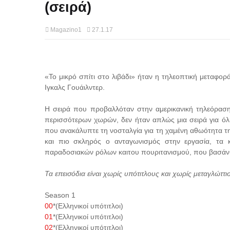
(σειρά)
Magazino1
27.1.17
«Το μικρό σπίτι στο λιβάδι» ήταν η τηλεοπτική μεταφορ
Ιγκαλς Γουάιλντερ.
Η σειρά που προβαλλόταν στην αμερικανική τηλεόραση
περισσότερων χωρών, δεν ήταν απλώς μια σειρά για όλη
που ανακάλυπτε τη νοσταλγία για τη χαμένη αθωότητα τη
και πιο σκληρός ο ανταγωνισμός στην εργασία, τα κ
παραδοσιακών ρόλων καιτου πουριτανισμού, που βασάνιζε 
Τα επεισόδια είναι χωρίς υπότιτλους και χωρίς μεταγλώττι
Season 1
00
*(Ελληνικοί υπότιτλοι)
01
*(Ελληνικοί υπότιτλοι)
02
*(Ελληνικοί υπότιτλοι)