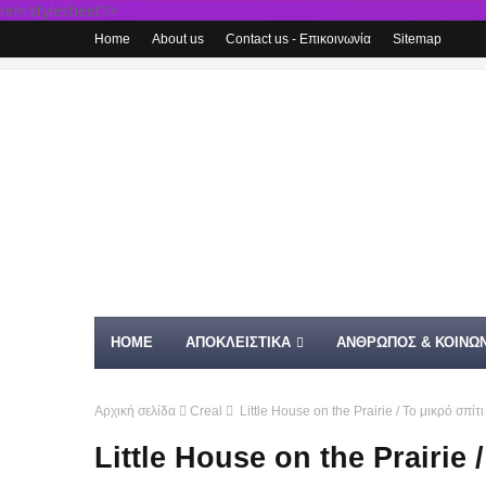
rel='stylesheet'/>
Home
About us
Contact us - Επικοινωνία
Sitemap
HOME
ΑΠΟΚΛΕΙΣΤΙΚΑ
ΑΝΘΡΩΠΟΣ & ΚΟΙΝΩΝ
Αρχική σελίδα
Creal
Little House on the Prairie / Το μικρό σπίτι
Little House on the Prairie 