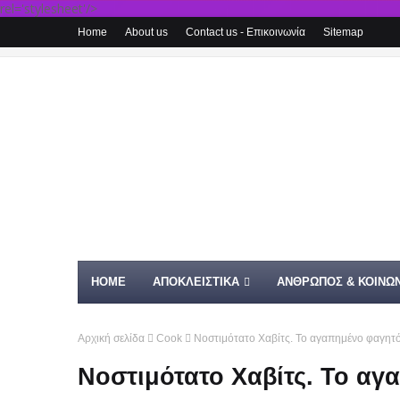
rel='stylesheet'/>
Home
About us
Contact us - Επικοινωνία
Sitemap
HOME
ΑΠΟΚΛΕΙΣΤΙΚΑ
ΑΝΘΡΩΠΟΣ & ΚΟΙΝΩΝ
Αρχική σελίδα
Cook
Νοστιμότατο Χαβίτς. Το αγαπημένο φαγητό
Νοστιμότατο Χαβίτς. Το αγ