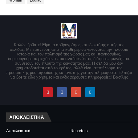
Woman
Zodiac
Καλώς ήρθατε! Είμαι ο αρθρογράφος και ιδιοκτήτης αυτής της
σελίδας. Με έμπνευση από τα καθημερινά γεγονότα, την πλούσια
ιστορία και τον πολιτισμό της χώρας μας και παγκοσμίως,
δημιουργούμε περιεχόμενο που αναδεικνύει τις διάφορες φωνές που
συνθέτουν τον πλούτο της κοινότητάς μας. Η σελίδα μου δεν
χρηματοδοτείται από το κράτος, αλλά είναι αποτέλεσμα της
προσωπικής μου αφοσίωσης και αγάπης για την πληροφορία. Ελπίζω
να βρείτε εδώ χρήσιμες και ενδιαφέρουσες πληροφορίες! Βασίλης
ΑΠΟΚΛΕΙΣΤΙΚΆ
Αποκλειστικά
Reporters