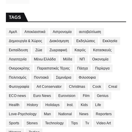
TAGS
ΑμεΑ
Αποκλειστικά
Αστρονομία
αυτοβελτίωση
Δημιουργία & Χώρος
Διακόσμηση
Εκδηλώσεις
Εκκλησία
Εκπαίδευση
Ζώα
Ζωγραφική
Καιρός
Κατασκευές
Λογοτεχνία
Μένω Ελλάδα
Μόδα
ΝΠ
Οικονομία
Ονειροκρίτης
Παραστατικές Τέχνες
Πάσχα
Περίεργα
Πολιτισμός
Ποντιακά
Σεμινάρια
Φιλοσοφια
Φωτογραφία
Art Conservator
Christmas
Cook
Creal
ECO news
Euro News
Eurovision
Film
Genius
Health
History
Holidays
Inst.
Kids
Life
Love-Psychology
Man
National
News
Reporters
Sports
Stones
Technology
Tips
Tv
Video Art