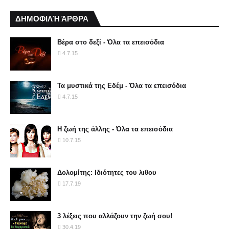
ΔΗΜΟΦΙΛΉ ΆΡΘΡΑ
Βέρα στο δεξί - Όλα τα επεισόδια
4.7.15
Τα μυστικά της Εδέμ - Όλα τα επεισόδια
4.7.15
Η ζωή της άλλης - Όλα τα επεισόδια
10.7.15
Δολομίτης: Ιδιότητες του λιθου
17.7.19
3 λέξεις που αλλάζουν την ζωή σου!
30.4.19