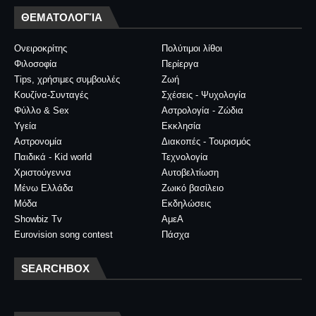
ΘΕΜΑΤΟΛΟΓΊΑ
Ονειροκρίτης
Πολύτιμοι λίθοι
Φιλοσοφία
Περίεργα
Tips, χρήσιμες συμβουλές
Ζωή
Κουζίνα-Συνταγές
Σχέσεις - Ψυχολογία
Φύλλο & Sex
Αστρολογία - Ζώδια
Υγεία
Εκκλησία
Αστρονομία
Διακοπές - Τουρισμός
Παιδικά - Kid world
Τεχνολογία
Χριστούγεννα
Αυτοβελτίωση
Μένω Ελλάδα
Ζωικό βασίλειο
Μόδα
Εκδηλώσεις
Showbiz Tv
ΑμεΑ
Eurovision song contest
Πάσχα
SEARCHBOX