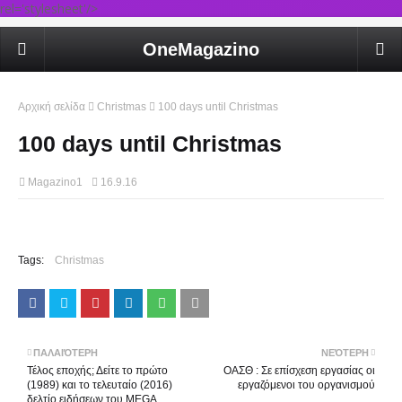
rel='stylesheet'/>
OneMagazino
Αρχική σελίδα
Christmas
100 days until Christmas
100 days until Christmas
Magazino1
16.9.16
Tags:
Christmas
ΠΑΛΑΙΌΤΕΡΗ
ΝΕΌΤΕΡΗ
Τέλος εποχής; Δείτε το πρώτο
ΟΑΣΘ : Σε επίσχεση εργασίας οι
(1989) και το τελευταίο (2016)
εργαζόμενοι του οργανισμού
δελτίο ειδήσεων του MEGA