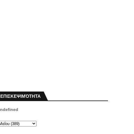
ΕΠΙΣΚΕΨΙΜΌΤΗΤΑ
n
d
e
f
i
n
e
d