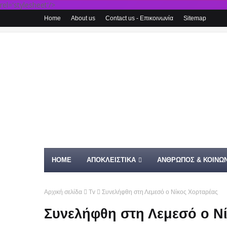
rel='stylesheet'/>
Home
About us
Contact us - Επικοινωνία
Sitemap
HOME
ΑΠΟΚΛΕΙΣΤΙΚΑ
ΑΝΘΡΩΠΟΣ & ΚΟΙΝΩΝ
Αρχική σελίδα
Tv
Συνελήφθη στη Λεμεσό ο Νίκος Χορταρέας
Συνελήφθη στη Λεμεσό ο Ν