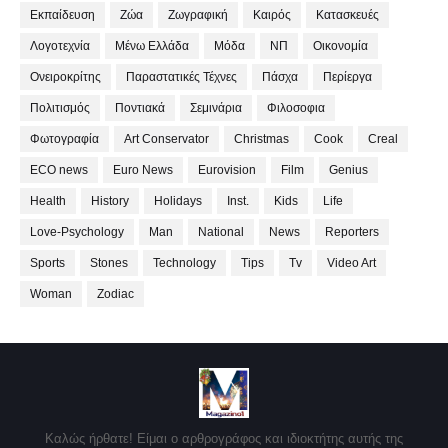
Εκπαίδευση
Ζώα
Ζωγραφική
Καιρός
Κατασκευές
Λογοτεχνία
Μένω Ελλάδα
Μόδα
ΝΠ
Οικονομία
Ονειροκρίτης
Παραστατικές Τέχνες
Πάσχα
Περίεργα
Πολιτισμός
Ποντιακά
Σεμινάρια
Φιλοσοφια
Φωτογραφία
Art Conservator
Christmas
Cook
Creal
ECO news
Euro News
Eurovision
Film
Genius
Health
History
Holidays
Inst.
Kids
Life
Love-Psychology
Man
National
News
Reporters
Sports
Stones
Technology
Tips
Tv
Video Art
Woman
Zodiac
Καλώς ήρθατε! Είμαι ο αρθρογράφος και ιδιοκτήτης αυτής της