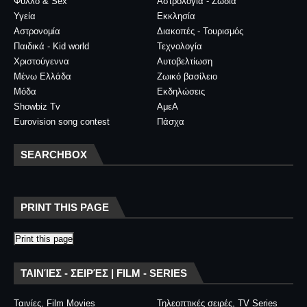
Φύλλο & Sex
Αστρολογία - Ζώδια
Υγεία
Εκκλησία
Αστρονομία
Διακοπές - Τουρισμός
Παιδικά - Kid world
Τεχνολογία
Χριστούγεννα
Αυτοβελτίωση
Μένω Ελλάδα
Ζωικό βασίλειο
Μόδα
Εκδηλώσεις
Showbiz Tv
ΑμεΑ
Eurovision song contest
Πάσχα
SEARCHBOX
PRINT THIS PAGE
Print this page
ΤΑΙΝΊΕΣ - ΣΕΙΡΈΣ | FILM - SERIES
Ταινίες, Film Movies
Τηλεοπτικές σειρές, TV Series