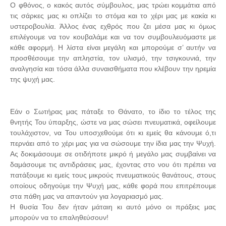
Ο φθόνος, ο κακός αυτός σύμβουλος, μας τρώει κομμάτια από
τις σάρκες μας κι οπλίζει το στόμα και το χέρι μας με κακία κι
υστεροβουλία. Άλλος ένας εχθρός που ζει μέσα μας κι όμως
επιλέγουμε να τον κουβαλάμε και να τον συμβουλευόμαστε με
κάθε αφορμή. Η λίστα είναι μεγάλη και μπορούμε σ’ αυτήν να
προσθέσουμε την απληστία, τον υλισμό, την τσιγκουνιά, την
αναλγησία και τόσα άλλα συναισθήματα που κλέβουν την ηρεμία
της ψυχή μας.
Εάν ο Σωτήρας μας πάταξε το Θάνατο, το ίδιο το τέλος της
θνητής Του ύπαρξης, ώστε να μας σώσει πνευματικά, οφείλουμε
τουλάχιστον, να Του υποσχεθούμε ότι κι εμείς θα κάνουμε ό,τι
περνάει από το χέρι μας για να σώσουμε την ίδια μας την Ψυχή.
Ας δοκιμάσουμε σε οτιδήποτε μικρό ή μεγάλο μας συμβαίνει να
δαμάσουμε τις αντιδράσεις μας, έχοντας στο νου ότι πρέπει να
πατάξουμε κι εμείς τους μικρούς πνευματικούς θανάτους, στους
οποίους οδηγούμε την Ψυχή μας, κάθε φορά που επιτρέπουμε
στα πάθη μας να απαντούν για λογαριασμό μας.
Η θυσία Του δεν ήταν μάταιη κι αυτό μόνο οι πράξεις μας
μπορούν να το επαληθεύσουν!