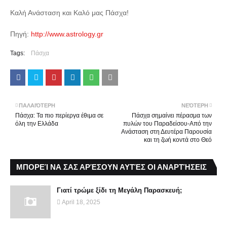
Καλή Ανάσταση και Καλό μας Πάσχα!
Πηγή:
http://www.astrology.gr
Tags:
Πάσχα
ΠΑΛΑΙΌΤΕΡΗ
ΝΕΌΤΕΡΗ
Πάσχα: Τα πιο περίεργα έθιμα σε
Πάσχα σημαίνει πέρασμα των
όλη την Ελλάδα
πυλών του Παραδείσου-Από την
Ανάσταση στη Δευτέρα Παρουσία
και τη ζωή κοντά στο Θεό
ΜΠΟΡΕΊ ΝΑ ΣΑΣ ΑΡΈΣΟΥΝ ΑΥΤΈΣ ΟΙ ΑΝΑΡΤΉΣΕΙΣ
Γιατί τρώμε ξίδι τη Μεγάλη Παρασκευή;
April 18, 2025