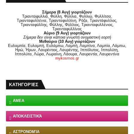
Σήμερα (8 Αυγ) γιορτάζουν
Τριανταφυλλιά, Φύλλη, Φύλλια, Φυλλιώ, Φυλλίτσα,
Τριανταφυλλένια, Τριανταφυλλίνη, Ρόζα, Τριαντάφυλλος,
Τριανταφύλλης, Φύλλης, Φύλλιος, Τριανταφυλλένιος,
Τριανταφυλλίνος
Αύριο (9 Αυγ) γιορτάζουν
Σήμερα δεν είναι κάποια γνωστή ονομαστική εορτή
Μεθαύριο (10 Αυγ) γιορτάζουν
Ευλαμπία, Ευλαμπή, Ευλάμπω, Λαμπή, Λαμπίνα, Λαμπία, Λάμπω,
Ηρώ, Ήρων, Λαυρέντιος, Λαυρέντης, Ιππόλυτος, Ιππολύτη,
Ιππολύτα, Λώρα, Λωραίνη, Λάουρα, Λαυρεντία, Λαυρεντίνα
mykosmos.gr
ΚΑΤΗΓΟΡΊΕΣ
ΑΜΕΑ
ΑΠΟΚΛΕΙΣΤΙΚΆ
ΑΣΤΡΟΝΟΜΊΑ