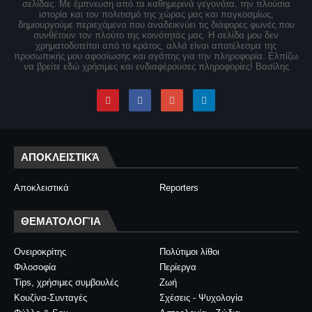
σελίδας. Με έμπνευση από τα καθημερινά γεγονότα, την πλούσια
ιστορία και τον πολιτισμό της χώρας μας και παγκοσμίως,
δημιουργούμε περιεχόμενο που αναδεικνύει τις διάφορες φωνές που
συνθέτουν τον πλούτο της κοινότητάς μας. Η σελίδα μου δεν
χρηματοδοτείται από το κράτος, αλλά είναι αποτέλεσμα της
προσωπικής μου αφοσίωσης και αγάπης για την πληροφορία. Ελπίζω
να βρείτε εδώ χρήσιμες και ενδιαφέρουσες πληροφορίες! Βασίλης
ΑΠΟΚΛΕΙΣΤΙΚΆ
Αποκλειστικά
Reporters
ΘΕΜΑΤΟΛΟΓΊΑ
Ονειροκρίτης
Πολύτιμοι λίθοι
Φιλοσοφία
Περίεργα
Tips, χρήσιμες συμβουλές
Ζωή
Κουζίνα-Συνταγές
Σχέσεις - Ψυχολογία