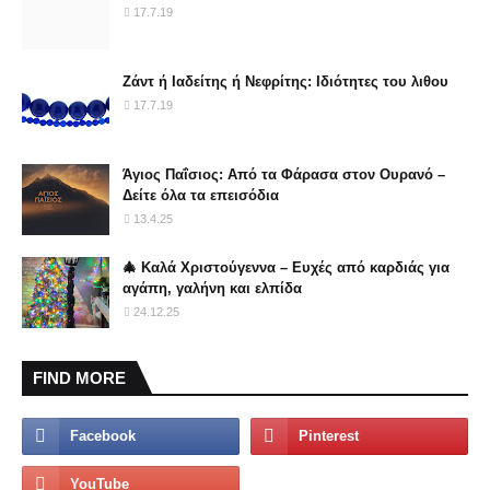
17.7.19
Ζάντ ή Ιαδείτης ή Νεφρίτης: Ιδιότητες του λιθου
17.7.19
Άγιος Παΐσιος: Από τα Φάρασα στον Ουρανό –
Δείτε όλα τα επεισόδια
13.4.25
🎄 Καλά Χριστούγεννα – Ευχές από καρδιάς για
αγάπη, γαλήνη και ελπίδα
24.12.25
FIND MORE