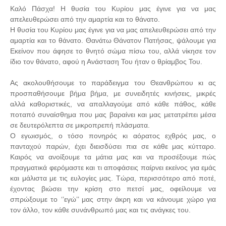
Καλό Πάσχα! Η θυσία του Κυρίου μας έγινε για να μας
απελευθερώσει από την αμαρτία και το θάνατο.
Η θυσία του Κυρίου μας έγινε για να μας απελευθερώσει από την
αμαρτία και το θάνατο. Θανάτω Θάνατον Πατήσας, ψάλουμε για
Εκείνον που άφησε το θνητό σώμα πίσω του, αλλά νίκησε τον
ίδιο τον θάνατο, αφού η Ανάσταση Του ήταν ο θρίαμβος Του.
Ας ακολουθήσουμε το παράδειγμα του Θεανθρώπου κι ας
προσπαθήσουμε βήμα βήμα, με συνειδητές κινήσεις, μικρές
αλλά καθοριστικές, να απαλλαγούμε από κάθε πάθος, κάθε
ποταπό συναίσθημα που μας βαραίνει και μας μετατρέπει μέσα
σε δευτερόλεπτα σε μικροπρεπή πλάσματα.
Ο εγωισμός, ο τόσο πονηρός κι αόρατος εχθρός μας, ο
πανταχού παρών, έχει διεισδύσει πια σε κάθε μας κύτταρο.
Καιρός να ανοίξουμε τα μάτια μας και να προσέξουμε πώς
πραγματικά φερόμαστε και τι αποφάσεις παίρνει εκείνος για εμάς
και μάλιστα με τις ευλογίες μας. Τώρα, περισσότερο από ποτέ,
έχοντας βιώσει την κρίση στο πετσί μας, οφείλουμε να
σπρώξουμε το ‘’εγώ’’ μας στην άκρη και να κάνουμε χώρο για
τον άλλο, τον κάθε συνάνθρωπό μας και τις ανάγκες του.