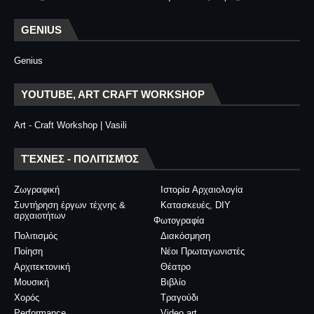
GENIUS
Genius
YOUTUBE, ART CRAFT WORKSHOP
Art - Craft Workshop | Vasili
ΤΈΧΝΕΣ - ΠΟΛΙΤΙΣΜΌΣ
Ζωγραφική
Ιστορία Αρχαιολογία
Συντήρηση έργων τέχνης &
Κατασκευές, DIY
αρχαιοτήτων
Φωτογραφία
Πολιτισμός
Διακόσμηση
Ποίηση
Νέοι Πρωταγωνιστές
Αρχιτεκτονική
Θέατρο
Μουσική
Βιβλίο
Χορός
Τραγούδι
Performance
Video art