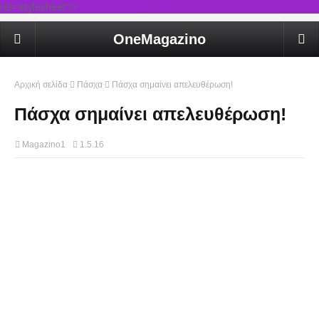
rel='stylesheet'/>
OneMagazino
Αρχική σελίδα
Πάσχα
Πάσχα σημαίνει απελευθέρωση!
Πάσχα σημαίνει απελευθέρωση!
Magazino1
1.5.16