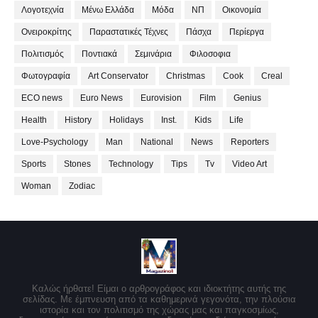
Λογοτεχνία
Μένω Ελλάδα
Μόδα
ΝΠ
Οικονομία
Ονειροκρίτης
Παραστατικές Τέχνες
Πάσχα
Περίεργα
Πολιτισμός
Ποντιακά
Σεμινάρια
Φιλοσοφια
Φωτογραφία
Art Conservator
Christmas
Cook
Creal
ECO news
Euro News
Eurovision
Film
Genius
Health
History
Holidays
Inst.
Kids
Life
Love-Psychology
Man
National
News
Reporters
Sports
Stones
Technology
Tips
Tv
Video Art
Woman
Zodiac
Καλώς ήρθατε! Είμαι ο αρθρογράφος και ιδιοκτήτης αυτής της
σελίδας. Με έμπνευση από τα καθημερινά γεγονότα, την πλούσια
ιστορία και τον πολιτισμό της χώρας μας και παγκοσμίως,