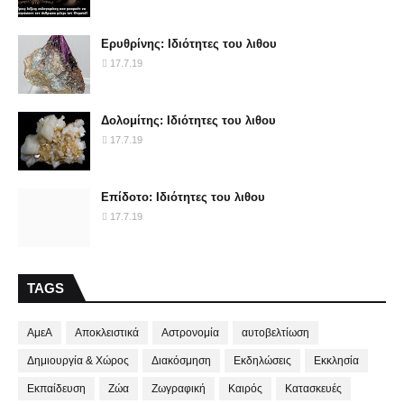
Ερυθρίνης: Ιδιότητες του λιθου
17.7.19
Δολομίτης: Ιδιότητες του λιθου
17.7.19
Επίδοτο: Ιδιότητες του λιθου
17.7.19
TAGS
ΑμεΑ
Αποκλειστικά
Αστρονομία
αυτοβελτίωση
Δημιουργία & Χώρος
Διακόσμηση
Εκδηλώσεις
Εκκλησία
Εκπαίδευση
Ζώα
Ζωγραφική
Καιρός
Κατασκευές