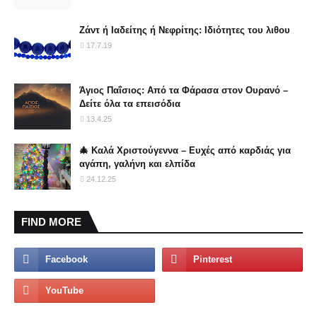
Ζάντ ή Ιαδείτης ή Νεφρίτης: Ιδιότητες του λιθου
17.7.19
Άγιος Παΐσιος: Από τα Φάρασα στον Ουρανό –
Δείτε όλα τα επεισόδια
13.4.25
🎄 Καλά Χριστούγεννα – Ευχές από καρδιάς για
αγάπη, γαλήνη και ελπίδα
24.12.25
FIND MORE