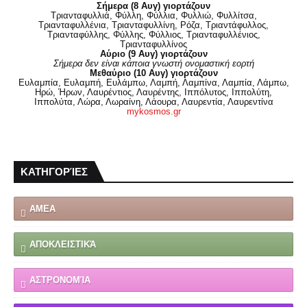
Σήμερα (8 Αυγ) γιορτάζουν
Τριανταφυλλιά, Φύλλη, Φύλλια, Φυλλιώ, Φυλλίτσα,
Τριανταφυλλένια, Τριανταφυλλίνη, Ρόζα, Τριαντάφυλλος,
Τριανταφύλλης, Φύλλης, Φύλλιος, Τριανταφυλλένιος,
Τριανταφυλλίνος
Αύριο (9 Αυγ) γιορτάζουν
Σήμερα δεν είναι κάποια γνωστή ονομαστική εορτή
Μεθαύριο (10 Αυγ) γιορτάζουν
Ευλαμπία, Ευλαμπή, Ευλάμπω, Λαμπή, Λαμπίνα, Λαμπία, Λάμπω,
Ηρώ, Ήρων, Λαυρέντιος, Λαυρέντης, Ιππόλυτος, Ιππολύτη,
Ιππολύτα, Λώρα, Λωραίνη, Λάουρα, Λαυρεντία, Λαυρεντίνα
mykosmos.gr
ΚΑΤΗΓΟΡΊΕΣ
ΑΜΕΑ
ΑΠΟΚΛΕΙΣΤΙΚΆ
ΑΣΤΡΟΝΟΜΊΑ