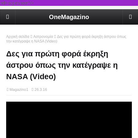
rel='stylesheet'/>
OneMagazino
Αρχική σελίδα
Αστρονομία
Δες για πρώτη φορά έκρηξη άστρου όπως
την κατέγραψε η NASA (Video)
Δες για πρώτη φορά έκρηξη
άστρου όπως την κατέγραψε η
NASA (Video)
Magazino1
26.3.16