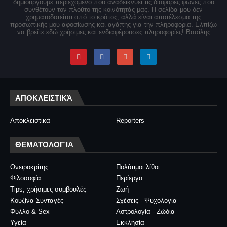
δημιουργούμε περιεχόμενο που αναδεικνύει τις διάφορες φωνές που
συνθέτουν τον πλούτο της κοινότητάς μας. Η σελίδα μου δεν
χρηματοδοτείται από το κράτος, αλλά είναι αποτέλεσμα της
προσωπικής μου αφοσίωσης και αγάπης για την πληροφορία. Ελπίζω
να βρείτε εδώ χρήσιμες και ενδιαφέρουσες πληροφορίες! Βασίλης
ΑΠΟΚΛΕΙΣΤΙΚΆ
Αποκλειστικά
Reporters
ΘΕΜΑΤΟΛΟΓΊΑ
Ονειροκρίτης
Πολύτιμοι λίθοι
Φιλοσοφία
Περίεργα
Tips, χρήσιμες συμβουλές
Ζωή
Κουζίνα-Συνταγές
Σχέσεις - Ψυχολογία
Φύλλο & Sex
Αστρολογία - Ζώδια
Υγεία
Εκκλησία