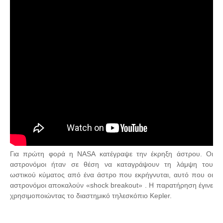
Για πρώτη φορά η NASA κατέγραψε την έκρηξη άστρου. Οι
αστρονόμοι ήταν σε θέση να καταγράψουν τη λάμψη του
ωστικού κύματος από ένα άστρο που εκρήγνυται, αυτό που οι
αστρονόμοι αποκαλούν «shock breakout» . Η παρατήρηση έγινε
χρησιμοποιώντας το διαστημικό τηλεσκόπιο Kepler.