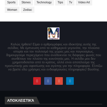
Sports
Stones
Technology
Tips
Tv
Video Art
Woman
Zodiac
Καλώς ήρθατε! Είμαι ο αρθρογράφος και ιδιοκτήτης αυτής της
σελίδας. Με έμπνευση από τα καθημερινά γεγονότα, την πλούσια
ιστορία και τον πολιτισμό της χώρας μας και παγκοσμίως,
δημιουργούμε περιεχόμενο που αναδεικνύει τις διάφορες φωνές που
συνθέτουν τον πλούτο της κοινότητάς μας. Η σελίδα μου δεν
χρηματοδοτείται από το κράτος, αλλά είναι αποτέλεσμα της
προσωπικής μου αφοσίωσης και αγάπης για την πληροφορία. Ελπίζω
να βρείτε εδώ χρήσιμες και ενδιαφέρουσες πληροφορίες! Βασίλης
ΑΠΟΚΛΕΙΣΤΙΚΆ