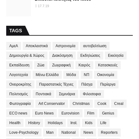
17.7.19
TAGS
ΑμεΑ
Αποκλειστικά
Αστρονομία
αυτοβελτίωση
Δημιουργία & Χώρος
Διακόσμηση
Εκδηλώσεις
Εκκλησία
Εκπαίδευση
Ζώα
Ζωγραφική
Καιρός
Κατασκευές
Λογοτεχνία
Μένω Ελλάδα
Μόδα
ΝΠ
Οικονομία
Ονειροκρίτης
Παραστατικές Τέχνες
Πάσχα
Περίεργα
Πολιτισμός
Ποντιακά
Σεμινάρια
Φιλοσοφια
Φωτογραφία
Art Conservator
Christmas
Cook
Creal
ECO news
Euro News
Eurovision
Film
Genius
Health
History
Holidays
Inst.
Kids
Life
Love-Psychology
Man
National
News
Reporters