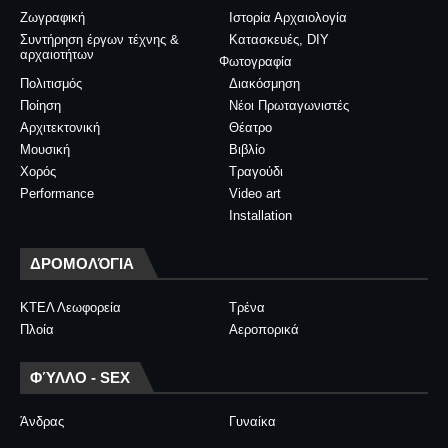
Ζωγραφική
Ιστορία Αρχαιολογία
Συντήρηση έργων τέχνης &
Κατασκευές, DIY
αρχαιοτήτων
Φωτογραφία
Πολιτισμός
Διακόσμηση
Ποίηση
Νέοι Πρωταγωνιστές
Αρχιτεκτονική
Θέατρο
Μουσική
Βιβλίο
Χορός
Τραγούδι
Performance
Video art
Installation
ΔΡΟΜΟΛΌΓΙΑ
ΚΤΕΛ Λεωφορεία
Τρένα
Πλοία
Αεροπορικά
ΦΎΛΛΟ - SEX
Άνδρας
Γυναίκα