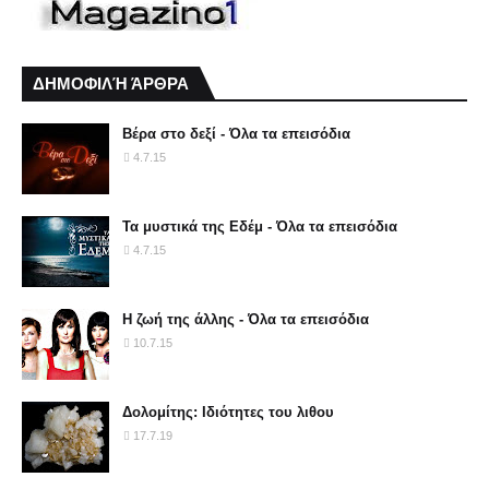
ΔΗΜΟΦΙΛΉ ΆΡΘΡΑ
Βέρα στο δεξί - Όλα τα επεισόδια
4.7.15
Τα μυστικά της Εδέμ - Όλα τα επεισόδια
4.7.15
Η ζωή της άλλης - Όλα τα επεισόδια
10.7.15
Δολομίτης: Ιδιότητες του λιθου
17.7.19