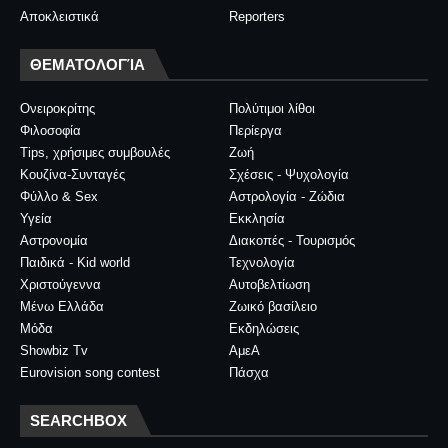
Αποκλειστικά
Reporters
ΘΕΜΑΤΟΛΟΓΊΑ
Ονειροκρίτης
Πολύτιμοι λίθοι
Φιλοσοφία
Περίεργα
Tips, χρήσιμες συμβουλές
Ζωή
Κουζίνα-Συνταγές
Σχέσεις - Ψυχολογία
Φύλλο & Sex
Αστρολογία - Ζώδια
Υγεία
Εκκλησία
Αστρονομία
Διακοπές - Τουρισμός
Παιδικά - Kid world
Τεχνολογία
Χριστούγεννα
Αυτοβελτίωση
Μένω Ελλάδα
Ζωικό βασίλειο
Μόδα
Εκδηλώσεις
Showbiz Tv
ΑμεΑ
Eurovision song contest
Πάσχα
SEARCHBOX