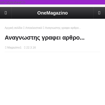
rel='stylesheet'/>
OneMagazino
Αρχική σελίδα
Αποκλειστικά
Αναγνωστης γραφει αρθρο...
Αναγνωστης γραφει αρθρο...
Magazino1
22.3.16