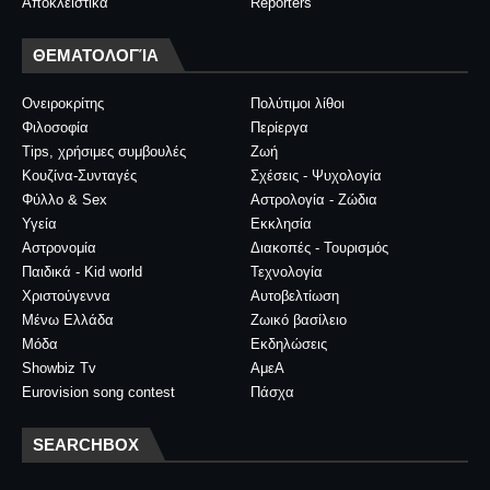
Αποκλειστικά
Reporters
ΘΕΜΑΤΟΛΟΓΊΑ
Ονειροκρίτης
Πολύτιμοι λίθοι
Φιλοσοφία
Περίεργα
Tips, χρήσιμες συμβουλές
Ζωή
Κουζίνα-Συνταγές
Σχέσεις - Ψυχολογία
Φύλλο & Sex
Αστρολογία - Ζώδια
Υγεία
Εκκλησία
Αστρονομία
Διακοπές - Τουρισμός
Παιδικά - Kid world
Τεχνολογία
Χριστούγεννα
Αυτοβελτίωση
Μένω Ελλάδα
Ζωικό βασίλειο
Μόδα
Εκδηλώσεις
Showbiz Tv
ΑμεΑ
Eurovision song contest
Πάσχα
SEARCHBOX