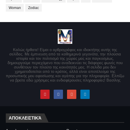
Woman
Zodiac
Καλώς ήρθατε! Είμαι ο αρθρογράφος και ιδιοκτήτης αυτής της
σελίδας. Με έμπνευση από τα καθημερινά γεγονότα, την πλούσια
ιστορία και τον πολιτισμό της χώρας μας και παγκοσμίως,
δημιουργούμε περιεχόμενο που αναδεικνύει τις διάφορες φωνές που
συνθέτουν τον πλούτο της κοινότητάς μας. Η σελίδα μου δεν
χρηματοδοτείται από το κράτος, αλλά είναι αποτέλεσμα της
προσωπικής μου αφοσίωσης και αγάπης για την πληροφορία. Ελπίζω
να βρείτε εδώ χρήσιμες και ενδιαφέρουσες πληροφορίες! Βασίλης
ΑΠΟΚΛΕΙΣΤΙΚΆ