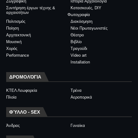
Ζωγραφική
Ιστορία Αρχαιολογία
Συντήρηση έργων τέχνης &
Κατασκευές, DIY
αρχαιοτήτων
Φωτογραφία
Πολιτισμός
Διακόσμηση
Ποίηση
Νέοι Πρωταγωνιστές
Αρχιτεκτονική
Θέατρο
Μουσική
Βιβλίο
Χορός
Τραγούδι
Performance
Video art
Installation
ΔΡΟΜΟΛΌΓΙΑ
ΚΤΕΛ Λεωφορεία
Τρένα
Πλοία
Αεροπορικά
ΦΎΛΛΟ - SEX
Άνδρας
Γυναίκα