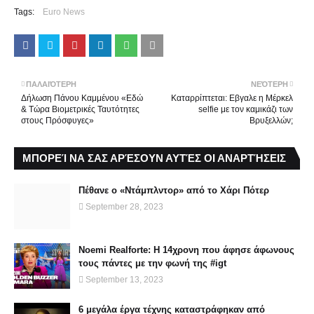
Tags:
Euro News
ΠΑΛΑΙΌΤΕΡΗ
ΝΕΌΤΕΡΗ
Δήλωση Πάνου Καμμένου «Εδώ
Καταρρίπτεται: Εβγαλε η Μέρκελ
& Τώρα Βιομετρικές Ταυτότητες
selfie με τον καμικάζι των
στους Πρόσφυγες»
Βρυξελλών;
ΜΠΟΡΕΊ ΝΑ ΣΑΣ ΑΡΈΣΟΥΝ ΑΥΤΈΣ ΟΙ ΑΝΑΡΤΉΣΕΙΣ
Πέθανε ο «Ντάμπλντορ» από το Χάρι Πότερ
September 28, 2023
Noemi Realforte: Η 14χρονη που άφησε άφωνους
τους πάντες με την φωνή της #igt
September 13, 2023
6 μεγάλα έργα τέχνης καταστράφηκαν από