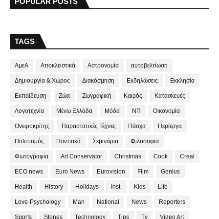
POPULAR POSTS
TAGS
ΑμεΑ
Αποκλειστικά
Αστρονομία
αυτοβελτίωση
Δημιουργία & Χώρος
Διακόσμηση
Εκδηλώσεις
Εκκλησία
Εκπαίδευση
Ζώα
Ζωγραφική
Καιρός
Κατασκευές
Λογοτεχνία
Μένω Ελλάδα
Μόδα
ΝΠ
Οικονομία
Ονειροκρίτης
Παραστατικές Τέχνες
Πάσχα
Περίεργα
Πολιτισμός
Ποντιακά
Σεμινάρια
Φιλοσοφια
Φωτογραφία
Art Conservator
Christmas
Cook
Creal
ECO news
Euro News
Eurovision
Film
Genius
Health
History
Holidays
Inst.
Kids
Life
Love-Psychology
Man
National
News
Reporters
Sports
Stones
Technology
Tips
Tv
Video Art