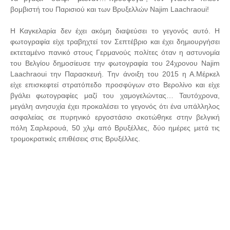
βομβιστή του Παρισιού και των Βρυξελλών Najim Laachraoui!
Η Καγκελαρία δεν έχει ακόμη διαψεύσει το γεγονός αυτό. Η
φωτογραφία είχε τραβηχτεί τον Σεπτέβριο και έχει δημιουργήσει
εκτεταμένο πανικό στους Γερμανούς πολίτες όταν η αστυνομία
του Βελγίου δημοσίευσε την φωτογραφία του 24χρονου Najim
Laachraoui την Παρασκευή. Την άνοιξη του 2015 η Α.Μέρκελ
είχε επισκεφτεί στρατόπεδο προσφύγων στο Βερολίνο και είχε
βγάλει φωτογραφίες μαζί του χαμογελώντας… Ταυτόχρονα,
μεγάλη ανησυχία έχει προκαλέσει το γεγονός ότι ένα υπάλληλος
ασφαλείας σε πυρηνικό εργοστάσιο σκοτώθηκε στην βελγική
πόλη Σαρλερουά, 50 χλμ από Βρυξέλλες, δύο ημέρες μετά τις
τρομοκρατικές επιθέσεις στις Βρυξέλλες.