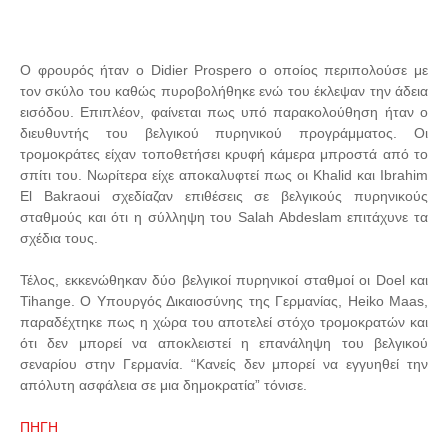
Ο φρουρός ήταν ο Didier Prospero ο οποίος περιπολούσε με
τον σκύλο του καθώς πυροβολήθηκε ενώ του έκλεψαν την άδεια
εισόδου. Επιπλέον, φαίνεται πως υπό παρακολούθηση ήταν ο
διευθυντής του βελγικού πυρηνικού προγράμματος. Οι
τρομοκράτες είχαν τοποθετήσει κρυφή κάμερα μπροστά από το
σπίτι του. Νωρίτερα είχε αποκαλυφτεί πως οι Khalid και Ibrahim
El Bakraoui σχεδίαζαν επιθέσεις σε βελγικούς πυρηνικούς
σταθμούς και ότι η σύλληψη του Salah Abdeslam επιτάχυνε τα
σχέδια τους.
Τέλος, εκκενώθηκαν δύο βελγικοί πυρηνικοί σταθμοί οι Doel και
Tihange. Ο Υπουργός Δικαιοσύνης της Γερμανίας, Heiko Maas,
παραδέχτηκε πως η χώρα του αποτελεί στόχο τρομοκρατών και
ότι δεν μπορεί να αποκλειστεί η επανάληψη του βελγικού
σεναρίου στην Γερμανία. “Κανείς δεν μπορεί να εγγυηθεί την
απόλυτη ασφάλεια σε μια δημοκρατία” τόνισε.
ΠΗΓΗ