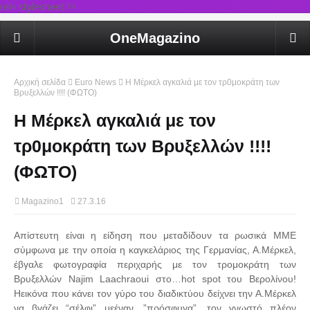
rel='stylesheet'/>
OneMagazino
Αρχική σελίδα
Euro News
Η Μέρκελ αγκαλιά με τον τρ0μοκράτη των
Βρυξελλών !!!! (ΦΩΤΟ)
Η Μέρκελ αγκαλιά με τον
τρ0μοκράτη των Βρυξελλών !!!!
(ΦΩΤΟ)
Magazino1
27.3.16
Απίστευτη είναι η είδηση που μεταδίδουν τα ρωσικά ΜΜΕ
σύμφωνα με την οποία η καγκελάριος της Γερμανίας, Α.Μέρκελ,
έβγαλε φωτογραφία περιχαρής με τον τρομοκράτη των
Βρυξελλών Najim Laachraoui στο…hot spot του Βερολίνου!
Ηεικόνα που κάνει τον γύρο του διαδικτύου δείχνει την Α.Μέρκελ
να βγάζει “σέλφι” μεέναν…”πρόσφυγα”, τον γνωστό πλέον