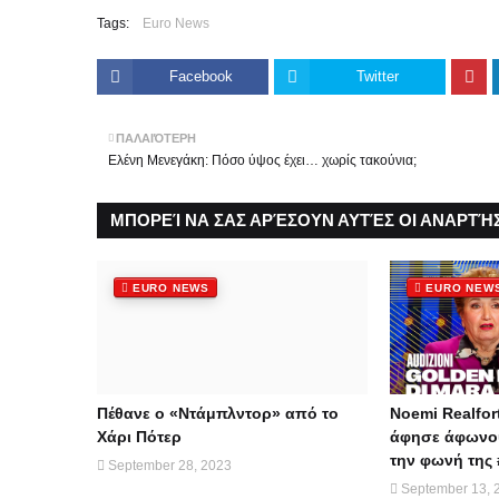
Tags:
Euro News
Facebook
Twitter
ΠΑΛΑΙΌΤΕΡΗ
Ελένη Μενεγάκη: Πόσο ύψος έχει… χωρίς τακούνια;
ΜΠΟΡΕΊ ΝΑ ΣΑΣ ΑΡΈΣΟΥΝ ΑΥΤΈΣ ΟΙ ΑΝΑΡΤΉΣ
EURO NEWS
EURO NEW
Πέθανε ο «Ντάμπλντορ» από το
Noemi Realfor
Χάρι Πότερ
άφησε άφωνου
την φωνή της 
September 28, 2023
September 13, 