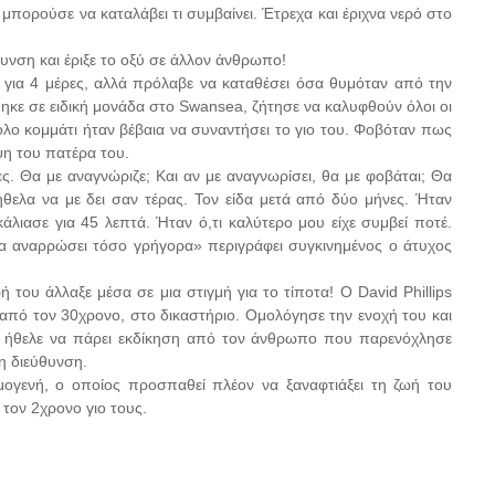
 μπορούσε να καταλάβει τι συμβαίνει. Έτρεχα και έριχνα νερό στο
υνση και έριξε το οξύ σε άλλον άνθρωπο!
για 4 μέρες, αλλά πρόλαβε να καταθέσει όσα θυμόταν από την
ηκε σε ειδική μονάδα στο Swansea, ζήτησε να καλυφθούν όλοι οι
κολο κομμάτι ήταν βέβαια να συναντήσει το γιο του. Φοβόταν πως
η του πατέρα του.
ες. Θα με αναγνώριζε; Και αν με αναγνωρίσει, θα με φοβάται; Θα
ήθελα να με δει σαν τέρας. Τον είδα μετά από δύο μήνες. Ήταν
άλιασε για 45 λεπτά. Ήταν ό,τι καλύτερο μου είχε συμβεί ποτέ.
ίχα αναρρώσει τόσο γρήγορα» περιγράφει συγκινημένος ο άτυχος
 του άλλαξε μέσα σε μια στιγμή για το τίποτα! Ο David Phillips
 από τον 30χρονο, στο δικαστήριο. Ομολόγησε την ενοχή του και
ης ήθελε να πάρει εκδίκηση από τον άνθρωπο που παρενόχλησε
τη διεύθυνση.
ογενή, ο οποίος προσπαθεί πλέον να ξαναφτιάξει τη ζωή του
 τον 2χρονο γιο τους.