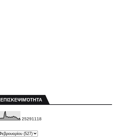
ΕΠΙΣΚΕΨΙΜΌΤΗΤΑ
2
5
2
9
1
1
1
8