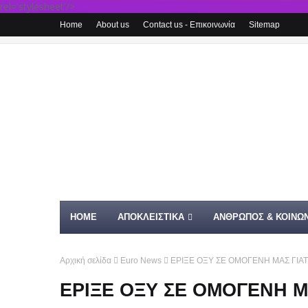
rel='stylesheet'/>
Home
About us
Contact us - Επικοινωνία
Sitemap
HOME
ΑΠΟΚΛΕΙΣΤΙΚΑ
ΑΝΘΡΩΠΟΣ & ΚΟΙΝΩΝ
Αρχική σελίδα
Euro News
ΕΡΙΞΕ ΟΞΥ ΣΕ ΟΜΟΓΕΝΗ ΜΑΣ ΓΙΑΤΙ
ΕΡΙΞΕ ΟΞΥ ΣΕ ΟΜΟΓΕΝΗ ΜΑ