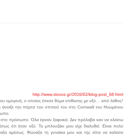
http://www.stoxos.gr/2016/02/blog-post_68.html
ρονου ομογενή, ο οποίος έπεσε θύμα επίθεσης με οξύ… από λάθος!
 άνοιξε την πόρτα του σπιτιού του στο Cornwall του Ηνωμένου
σωπο.
οξύ στο πρόσωπο. Όλα έγιναν ξαφνικά. Δεν πρόλαβα καν να κλείσω
ως ότι ήταν οξύ. Το μπλουζάκι μου είχε διαλυθεί. Είναι πολύ
ιαξα αμέσως. Φώναξα τη γυναίκα μου και της είπα να καλέσει