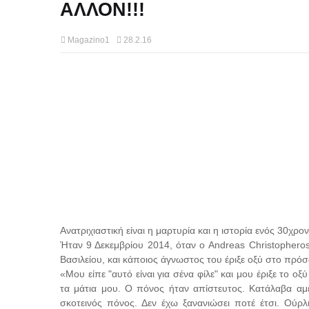
ΑΛΛΟΝ!!!
Magazino1
28.2.16
Ανατριχιαστική είναι η μαρτυρία και η ιστορία ενός 30χ
Ήταν 9 Δεκεμβρίου 2014, όταν ο Andreas Christopheros
Βασιλείου, και κάποιος άγνωστος του έριξε οξύ στο πρό
«Μου είπε "αυτό είναι για σένα φίλε" και μου έριξε το 
τα μάτια μου. Ο πόνος ήταν απίστευτος. Κατάλαβα αμέσ
σκοτεινός πόνος. Δεν έχω ξανανιώσει ποτέ έτσι. Ούρλ