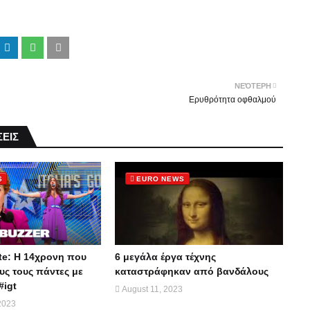
ΝΕΌΤΕΡΗ
Ερυθρότητα οφθαλμού
ΕΙΣ
S
EURO NEWS
te: Η 14χρονη που
6 μεγάλα έργα τέχνης
ς τους πάντες με
καταστράφηκαν από βανδάλους
#igt
August 11, 2023
2023