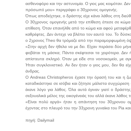
ασθενοφόρο και την αστυνομία. Ο γιος μας κοιμόταν. Δεν
πρόσωπό μου» περιγράφει ο 30χρονος ομογενής.
Όπως αποδείχτηκε, ο δράστης είχε κάνει λάθος στη διεύθ
Ο 30χρονος ομογενής μετά την επίθεση έπεσε σε κώμα 
επίθεση. Όταν επανήλθε από το κώμα και αφού μεταφέρθ
καθρέφτες. Δεν άντεχε να βλέπει τον εαυτό του. Το δύσ
ο 2χρονος Theo θα τρόμαζε από την παραμορφωμένη όψ
«Στην αρχή δεν ήθελα να με δει. Είχαν περάσει δύο μήν
φοβάται τη μάσκα; Πάντα σκέφτεσαι τα χειρότερα. Δεν 
απίστευτα σκληρό. Όταν με είδε στο νοσοκομείο, με αγκ
Ήταν συγκλονιστικό. Αν δεν ήταν ο γιος μου, δεν θα ε
άνδρας.
Ο Andreas Christopheros έχασε την όρασή του και η ζωή
καταδικάστηκε σε ισόβια και ζήτησε μάλιστα συγχώρεση
έκανε λόγο για λάθος. Όλα αυτά έγιναν γιατί ο δράστ
σεξουαλικά μέλος της οικογένειάς του αλλά έκανε λάθος 
«Είναι πολύ αργά» ήταν η απάντηση του 30χρονου ομ
έχοντας στο πλευρό του την 33χρονη γυναίκα του Pia και
πηγή: Dailymail