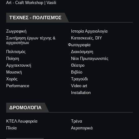
Art - Craft Workshop | Vasili
ΤΈΧΝΕΣ - ΠΟΛΙΤΙΣΜΌΣ
Ζωγραφική
Ιστορία Αρχαιολογία
Συντήρηση έργων τέχνης &
Κατασκευές, DIY
αρχαιοτήτων
Φωτογραφία
Πολιτισμός
Διακόσμηση
Ποίηση
Νέοι Πρωταγωνιστές
Αρχιτεκτονική
Θέατρο
Μουσική
Βιβλίο
Χορός
Τραγούδι
Performance
Video art
Installation
ΔΡΟΜΟΛΌΓΙΑ
ΚΤΕΛ Λεωφορεία
Τρένα
Πλοία
Αεροπορικά