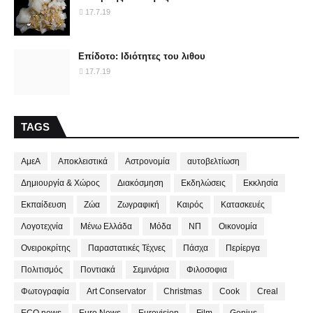
17.7.19
Επίδοτο: Ιδιότητες του λιθου
17.7.19
TAGS
ΑμεΑ
Αποκλειστικά
Αστρονομία
αυτοβελτίωση
Δημιουργία & Χώρος
Διακόσμηση
Εκδηλώσεις
Εκκλησία
Εκπαίδευση
Ζώα
Ζωγραφική
Καιρός
Κατασκευές
Λογοτεχνία
Μένω Ελλάδα
Μόδα
ΝΠ
Οικονομία
Ονειροκρίτης
Παραστατικές Τέχνες
Πάσχα
Περίεργα
Πολιτισμός
Ποντιακά
Σεμινάρια
Φιλοσοφια
Φωτογραφία
Art Conservator
Christmas
Cook
Creal