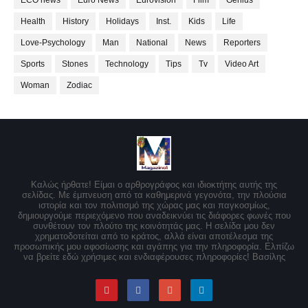
ECO news
Euro News
Eurovision
Film
Genius
Health
History
Holidays
Inst.
Kids
Life
Love-Psychology
Man
National
News
Reporters
Sports
Stones
Technology
Tips
Tv
Video Art
Woman
Zodiac
Καλώς ήρθατε! Είμαι ο αρθρογράφος και ιδιοκτήτης αυτής της
σελίδας. Με έμπνευση από τα καθημερινά γεγονότα, την πλούσια
ιστορία και τον πολιτισμό της χώρας μας και παγκοσμίως,
δημιουργούμε περιεχόμενο που αναδεικνύει τις διάφορες φωνές που
συνθέτουν τον πλούτο της κοινότητάς μας. Η σελίδα μου δεν
χρηματοδοτείται από το κράτος, αλλά είναι αποτέλεσμα της
προσωπικής μου αφοσίωσης και αγάπης για την πληροφορία. Ελπίζω
να βρείτε εδώ χρήσιμες και ενδιαφέρουσες πληροφορίες! Βασίλης