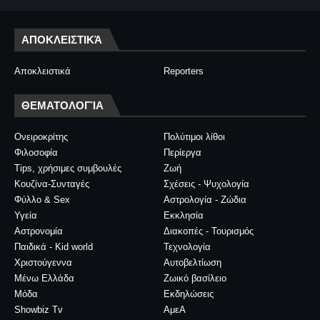
ΑΠΟΚΛΕΙΣΤΙΚΆ
Αποκλειστικά
Reporters
ΘΕΜΑΤΟΛΟΓΊΑ
Ονειροκρίτης
Πολύτιμοι λίθοι
Φιλοσοφία
Περίεργα
Tips, χρήσιμες συμβουλές
Ζωή
Κουζίνα-Συνταγές
Σχέσεις - Ψυχολογία
Φύλλο & Sex
Αστρολογία - Ζώδια
Υγεία
Εκκλησία
Αστρονομία
Διακοπές - Τουρισμός
Παιδικά - Kid world
Τεχνολογία
Χριστούγεννα
Αυτοβελτίωση
Μένω Ελλάδα
Ζωικό βασίλειο
Μόδα
Εκδηλώσεις
Showbiz Tv
ΑμεΑ