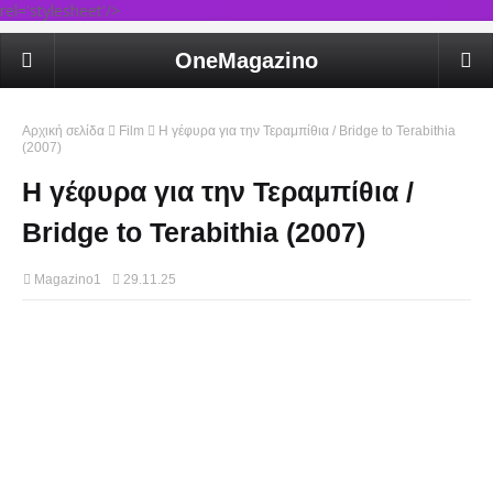
rel='stylesheet'/>
OneMagazino
Αρχική σελίδα
Film
Η γέφυρα για την Τεραμπίθια / Bridge to Terabithia
(2007)
Η γέφυρα για την Τεραμπίθια /
Bridge to Terabithia (2007)
Magazino1
29.11.25