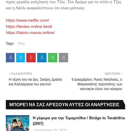
προς μεγάλη ενόχληση του Τζες. Στο δρόμο για το σπίτι ο Τζες
και η Λέσλι ανακαλύπτουν ότι είναι γείτονες.
https://www.netflix.com/
https://tenies-online.best/
https://tainio-mania.online/
Tags:
Film
ΠΑΛΑΙΌΤΕΡΗ
ΝΕΌΤΕΡΗ
Η τέχνη του να ζεις: Σκέψη, Δράση
6 Δεκεμβρίου: Άγιος Νικόλαος, ο
και Καλλιέργεια του εαυτού
Μικρασιάτης προστάτης των
ναυτικών όλου του κόσμου
ΜΠΟΡΕΊ ΝΑ ΣΑΣ ΑΡΈΣΟΥΝ ΑΥΤΈΣ ΟΙ ΑΝΑΡΤΉΣΕΙΣ
Η γέφυρα για την Τεραμπίθια / Bridge to Terabithia
(2007)
November 29, 2025