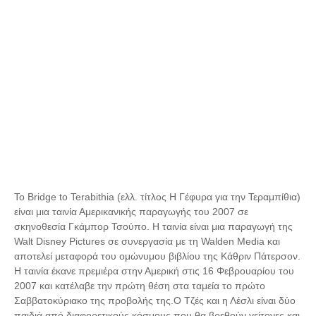
To Bridge to Terabithia (ελλ. τίτλος Η Γέφυρα για την Τεραμπίθια)
είναι μια ταινία Αμερικανικής παραγωγής του 2007 σε
σκηνοθεσία Γκάμπορ Τσούπο. Η ταινία είναι μια παραγωγή της
Walt Disney Pictures σε συνεργασία με τη Walden Media και
αποτελεί μεταφορά του ομώνυμου βιβλίου της Κάθριν Πάτερσον.
Η ταινία έκανε πρεμιέρα στην Αμερική στις 16 Φεβρουαρίου του
2007 και κατέλαβε την πρώτη θέση στα ταμεία το πρώτο
Σαββατοκύριακο της προβολής της.O Τζές και η Λέσλι είναι δύο
παιδιά από διαφορετικούς κόσμους που θα βρεθούν γείτονες και