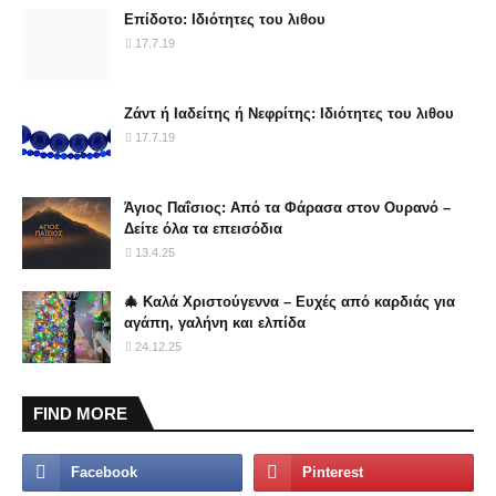
Επίδοτο: Ιδιότητες του λιθου
17.7.19
Ζάντ ή Ιαδείτης ή Νεφρίτης: Ιδιότητες του λιθου
17.7.19
Άγιος Παΐσιος: Από τα Φάρασα στον Ουρανό –
Δείτε όλα τα επεισόδια
13.4.25
🎄 Καλά Χριστούγεννα – Ευχές από καρδιάς για
αγάπη, γαλήνη και ελπίδα
24.12.25
FIND MORE