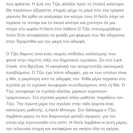
που φαίνεται. Η ζωή του Τζες αλλάζει προς το (πολύ) καλύτερο.
Θα περάσουν αξέχαστες στιγμές μέχρι τη μέρα που ένα τραγικό
γεγονός θα έρθει να ανατρέψει τον κόσμο τους.Η Λέσλι πήγε να
περάσει το ποτάμι και το σκοινί κόπηκε και χτύπησε σε μια
πέτρα στο κεφάλι.Η Λέσλι έτσι πέθανε.Ο Τζές στεναχωρήθηκε
πολύ.Έτσι αποφάσησε να φτιάξει μια φέφυρα που θα οδηγούσε
στην Τεραμπίθια για την μικρή του αδερφή.
Ο Τζές Άαρονς είναι ένας νεαρός επίδοξος καλλιτέχνης που
φοιτά στην πέμπτη τάξη του δημοτικού σχολείου. Ζει στο Lark
Creek, στη Βιρτζίνια. Η οικογένειά του αντιμετωπίζει οικονομικά
προβλήματα. Ο Τζές έχει πέντε αδερφές, μία εκ των οποίων είναι
η Μέι, η μικρότερη από τις αδερφές του. Κάθε μέρα πηγαίνει στο
σχολείο με το σχολικό λεωφορείο συνοδευόμενος από τη Μέι. Ο
Τζες αποφεύγει το σχολείο εξαιτίας μερικών κοριτσιών-
τραμπούκων. Στο σχολείο μερικοί άλλοι μαθητές πειράζουν τον
Τζες. Την πρώτη μέρα του σχολείο στην τάξη έρχεται ένας
καινούριος μαθητής, η Λέσλι Μπουρκ. Στο διάλειμμα ο Τζες
λαμβάνει μέρος σε ένα διαγωνισμό μεταξύ αγοριών, για τον
οποίο είχε προπονηθεί στο σπίτι. Η Λέσλι λαμβάνει κι αυτή μέρος
την τελευταία στιγμή και καταφέρνει να νικήσει όλα τα αγόρια,