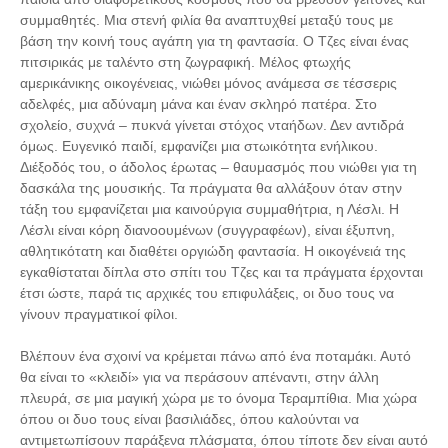
συμμαθητές. Μια στενή φιλία θα αναπτυχθεί μεταξύ τους με
βάση την κοινή τους αγάπη για τη φαντασία. Ο Τζες είναι ένας
πιτσιρικάς με ταλέντο στη ζωγραφική. Μέλος φτωχής
αμερικάνικης οικογένειας, νιώθει μόνος ανάμεσα σε τέσσερις
αδελφές, μια αδύναμη μάνα και έναν σκληρό πατέρα. Στο
σχολείο, συχνά – πυκνά γίνεται στόχος νταήδων. Δεν αντιδρά
όμως. Ευγενικό παιδί, εμφανίζει μια στωικότητα ενήλικου.
Διέξοδός του, ο άδολος έρωτας – θαυμασμός που νιώθει για τη
δασκάλα της μουσικής. Τα πράγματα θα αλλάξουν όταν στην
τάξη του εμφανίζεται μια καινούργια συμμαθήτρια, η Λέσλι. Η
Λέσλι είναι κόρη διανοουμένων (συγγραφέων), είναι έξυπνη,
αθλητικότατη και διαθέτει οργιώδη φαντασία. Η οικογένειά της
εγκαθίσταται δίπλα στο σπίτι του Τζες και τα πράγματα έρχονται
έτσι ώστε, παρά τις αρχικές του επιφυλάξεις, οι δυο τους να
γίνουν πραγματικοί φίλοι.
Bλέπουν ένα σχοινί να κρέμεται πάνω από ένα ποταμάκι. Αυτό
θα είναι το «κλειδί» για να περάσουν απέναντι, στην άλλη
πλευρά, σε μια μαγική χώρα με το όνομα Τεραμπίθια. Μια χώρα
όπου οι δυο τους είναι βασιλιάδες, όπου καλούνται να
αντιμετωπίσουν παράξενα πλάσματα, όπου τίποτε δεν είναι αυτό