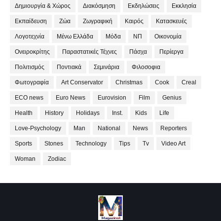
Δημιουργία & Χώρος
Διακόσμηση
Εκδηλώσεις
Εκκλησία
Εκπαίδευση
Ζώα
Ζωγραφική
Καιρός
Κατασκευές
Λογοτεχνία
Μένω Ελλάδα
Μόδα
ΝΠ
Οικονομία
Ονειροκρίτης
Παραστατικές Τέχνες
Πάσχα
Περίεργα
Πολιτισμός
Ποντιακά
Σεμινάρια
Φιλοσοφια
Φωτογραφία
Art Conservator
Christmas
Cook
Creal
ECO news
Euro News
Eurovision
Film
Genius
Health
History
Holidays
Inst.
Kids
Life
Love-Psychology
Man
National
News
Reporters
Sports
Stones
Technology
Tips
Tv
Video Art
Woman
Zodiac