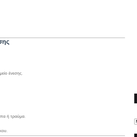
σης
μείο ένεσης.
ωπα ή τραύμα.
κου.