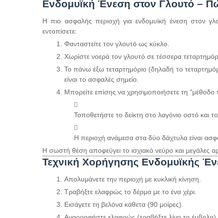
Ενδομυϊκή Ένεση στον Γλουτό – Π
Η πιο ασφαλής περιοχή για ενδομυϊκή ένεση στον γλ
εντοπίσετε:
Φανταστείτε τον γλουτό ως κύκλο.
Χωρίστε νοερά τον γλουτό σε τέσσερα τεταρτημόρ
Το πάνω έξω τεταρτημόριο (δηλαδή το τεταρτημόρι
είναι το ασφαλές σημείο.
Μπορείτε επίσης να χρησιμοποιήσετε τη "μέθοδο 
Τοποθετήστε το δείκτη στο λαγόνιο οστό και τ
Η περιοχή ανάμεσα στα δύο δάχτυλα είναι ασφα
Η σωστή θέση αποφεύγει το ισχιακό νεύρο και μεγάλες αρ
Τεχνική Χορήγησης Ενδομυϊκής Έν
Απολυμάνετε την περιοχή με κυκλική κίνηση.
Τραβήξτε ελαφρώς το δέρμα με το ένα χέρι.
Εισάγετε τη βελόνα κάθετα (90 μοίρες).
Αναρροφήστε ελαφρώς (τραβήξτε λίγο το έμβολο) –