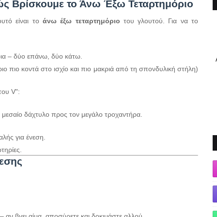
ώς Βρίσκουμε το Άνω Έξω Τεταρτημόριο
ουτό είναι το
άνω έξω τεταρτημόριο
του γλουτού. Για να το
ια – δύο επάνω, δύο κάτω.
ο πιο κοντά στο ισχίο και πιο μακριά από τη σπονδυλική στήλη)
του V":
ο μεσαίο δάχτυλο προς τον μεγάλο τροχαντήρα.
λής για ένεση.
τηρίες.
εσης
 αν βγει αίμα, αποσύρετε και δοκιμάστε αλλού.