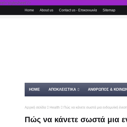
rel='stylesheet'/>
Home
About us
Contact us - Επικοινωνία
Sitemap
HOME
ΑΠΟΚΛΕΙΣΤΙΚΑ
ΑΝΘΡΩΠΟΣ & ΚΟΙΝΩΝ
Αρχική σελίδα
Health
Πώς να κάνετε σωστά μια ενδομυϊκή ένεσ
Πώς να κάνετε σωστά μια ε