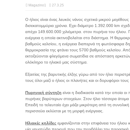
Magazino1
27.3.25
Ο ήλιος είναι ένας λευκός νάνος σχετικά μικρού μεγέθους 
δισεκατομμύρια χρόνια. Εχει διάμετρο 1.392.000 km σχε
απέχει 149.600.000 χιλιόμετρα. στον πυρήνα του ήλιου
ενέργεια η οποία ακτινοβολείται στο διάστημα. Η θερμοκ
βαθμούς κελσίου, η ενέργεια διαπερνά τη φωτόσφαιρα δηλ
θερμοκρασία της φτάνει τους 5700 βαθμούς κελσίου. Από ε
εκτοξεύονται φλεγόμενα σωματίδια σε απόσταση αρκετών
ολόκληρο το ηλιακό μας σύστημα.
Εξαιτίας της βαρυτικής έλξης γύρω από τον ήλιο περιστ
τους όλοι μαζί ο ήλιος οι πλανήτες και οι δορυφόροι του
Πυρηνική σύντηξη
είναι η διαδικασία κατά την οποία ο
πυρήνες βαρύτερων στοιχείων. Στον ήλιο τέσσερα άτομα 
Επειδή το τελευταίο έχει μάζα μικρότερη από τη συνολι
περισσεύει εκλύεται με τη μορφή ενέργειας.
Ηλιακές κηλίδες
εμφανίζονται στην επιφάνεια του ήλιου 
μία νηματώδη περιοχή που την περιβάλλει την παρασκιά. 