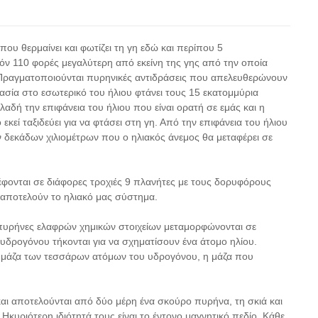
που θερμαίνει και φωτίζει τη γη εδώ και περίπου 5
δόν 110 φορές μεγαλύτερη από εκείνη της γης από την οποία
. Πραγματοποιούνται πυρηνικές αντιδράσεις που απελευθερώνουν
ρασία στο εσωτερικό του ήλιου φτάνει τους 15 εκατομμύρια
αδή την επιφάνεια του ήλιου που είναι ορατή σε εμάς και η
κεί ταξιδεύει για να φτάσει στη γη. Από την επιφάνεια του ήλιου
 δεκάδων χιλιομέτρων που ο ηλιακός άνεμος θα μεταφέρει σε
ρέφονται σε διάφορες τροχιές 9 πλανήτες με τους δορυφόρους
ς αποτελούν το ηλιακό μας σύστημα.
ι πυρήνες ελαφρών χημικών στοιχείων μεταμορφώνονται σε
υδρογόνου τήκονται για να σχηματίσουν ένα άτομο ηλίου.
κή μάζα των τεσσάρων ατόμων του υδρογόνου, η μάζα που
και αποτελούνται από δύο μέρη ένα σκούρο πυρήνα, τη σκιά και
Ηκυριότερη ιδιότητά τους είναι το έντονο μαγνητικό πεδίο. Κάθε