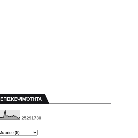
ΕΠΙΣΚΕΨΙΜΌΤΗΤΑ
2
5
2
9
1
7
3
0