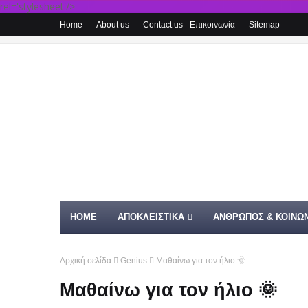
rel='stylesheet'/>
Home
About us
Contact us - Επικοινωνία
Sitemap
HOME
ΑΠΟΚΛΕΙΣΤΙΚΑ
ΑΝΘΡΩΠΟΣ & ΚΟΙΝΩΝ
Αρχική σελίδα
Genius
Μαθαίνω για τον ήλιο 🌞
Μαθαίνω για τον ήλιο 🌞