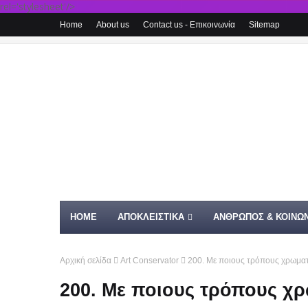
rel='stylesheet'/>
Home
About us
Contact us - Επικοινωνία
Sitemap
HOME
ΑΠΟΚΛΕΙΣΤΙΚΑ
ΑΝΘΡΩΠΟΣ & ΚΟΙΝΩΝ
Αρχική σελίδα
Art Conservator
200. Με ποιους τρόπους χρωματί
200. Με ποιους τρόπους χρ