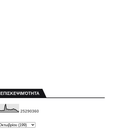
ΕΠΙΣΚΕΨΙΜΌΤΗΤΑ
2
5
2
9
0
3
6
0