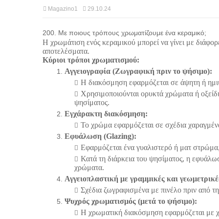
Magazino1
29.10.24
200. Με ποιους τρόπους χρωματίζουμε ένα κεραμικό;
Η χρωμάτιση ενός κεραμικού μπορεί να γίνει με διάφορε
αποτελέσματα.
Κύριοι τρόποι χρωματισμού:
Αγγειογραφία (Ζωγραφική πριν το ψήσιμο):
Η διακόσμηση εφαρμόζεται σε άψητη ή ημιψ
Χρησιμοποιούνται ορυκτά χρώματα ή οξείδι
ψησίματος.
Εγχάρακτη διακόσμηση:
Το χρώμα εφαρμόζεται σε σχέδια χαραγμένα
Εφυάλωση (Glazing):
Εφαρμόζεται ένα γυαλιστερό ή ματ στρώμα, 
Κατά τη διάρκεια του ψησίματος, η εφυάλω
χρώματα.
Αγγειοπλαστική με γραμμικές και γεωμετρικέ
Σχέδια ζωγραφισμένα με πινέλο πριν από τ
Ψυχρός χρωματισμός (μετά το ψήσιμο):
Η χρωματική διακόσμηση εφαρμόζεται με χ