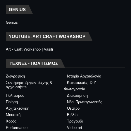
GENIUS
Genius
YOUTUBE, ART CRAFT WORKSHOP
Art - Craft Workshop | Vasili
ΤΈΧΝΕΣ - ΠΟΛΙΤΙΣΜΌΣ
Ζωγραφική
Ιστορία Αρχαιολογία
Συντήρηση έργων τέχνης &
Κατασκευές, DIY
αρχαιοτήτων
Φωτογραφία
Πολιτισμός
Διακόσμηση
Ποίηση
Νέοι Πρωταγωνιστές
Αρχιτεκτονική
Θέατρο
Μουσική
Βιβλίο
Χορός
Τραγούδι
Performance
Video art