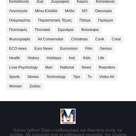
Εκπαίδευση
Ζώα
Ζωγραφική
Καιρός
Κατασκευές
Λογοτεχνία
Μένω Ελλάδα
Μόδα
ΝΠ
Οικονομία
Ονειροκρίτης
Παραστατικές Τέχνες
Πάσχα
Περίεργα
Πολιτισμός
Ποντιακά
Σεμινάρια
Φιλοσοφια
Φωτογραφία
Art Conservator
Christmas
Cook
Creal
ECO news
Euro News
Eurovision
Film
Genius
Health
History
Holidays
Inst.
Kids
Life
Love-Psychology
Man
National
News
Reporters
Sports
Stones
Technology
Tips
Tv
Video Art
Woman
Zodiac
Καλώς ήρθατε! Είμαι ο αρθρογράφος και ιδιοκτήτης αυτής της
σελίδας. Με έμπνευση από τα καθημερινά γεγονότα, την πλούσια