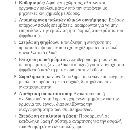
Καθαρισμός:
Αφαίρεση χώματος, αλάτων και
οργανικών υπολειμμάτων από την επιφάνεια με
μηχανικές και χημικές μεθόδους.
Απομάκρυνση παλαιών υλικών συντήρησης:
Εφόσον
υπάρχουν παλιές επεμβάσεις, αφαιρούνται για να μην
επηρεάσουν την εμφάνιση ή τη δομική σταθερότητα του
ψηφιδωτού.
Στερέωση ψηφίδων:
Επανάληψη ή ενίσχυση της
πρόσφυσης ψηφίδων που έχουν χαλαρώσει με ειδικά
συγκολλητικά υλικά.
Ενίσχυση υποστρώματος:
Σταθεροποίηση του νέου
υποστρώματος (π.χ., πλάκα στήριξης) για την αντοχή του
ψηφιδωτού κατά τη μεταφορά και την έκθεση.
Συμπλήρωση κενών:
Συμπλήρωση κενών και ρωγμών
με υλικά παρόμοια με τα αρχικά, διατηρώντας την
αναστρεψιμότητα.
Αισθητική αποκατάσταση:
Ανακατασκευή ή
σχεδιαστική συμπλήρωση χαμένων τμημάτων για την
αρμονία του έργου, διασφαλίζοντας την
αναγνωρισιμότητα των συμπληρώσεων.
Στερέωση σε πλαίσιο ή βάση:
Προσαρμογή σε
κατάλληλη βάση ή σύστημα ανάρτησης για την ασφαλή
τοποθέτηση στον εκθεσιακό χώρο.