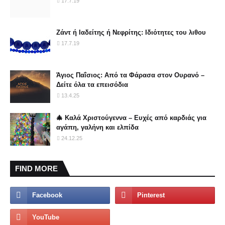
17.7.19
Ζάντ ή Ιαδείτης ή Νεφρίτης: Ιδιότητες του λιθου
17.7.19
Άγιος Παΐσιος: Από τα Φάρασα στον Ουρανό –
Δείτε όλα τα επεισόδια
13.4.25
🎄 Καλά Χριστούγεννα – Ευχές από καρδιάς για
αγάπη, γαλήνη και ελπίδα
24.12.25
FIND MORE