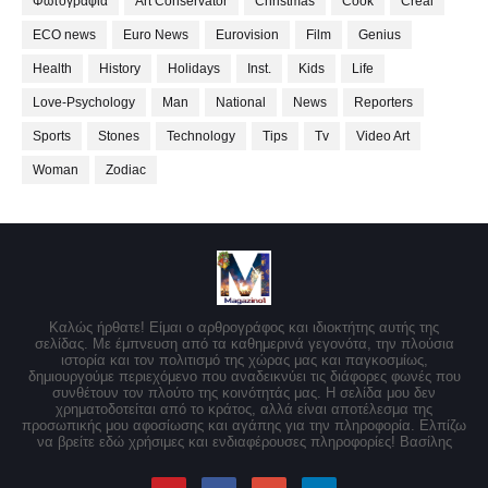
Φωτογραφία
Art Conservator
Christmas
Cook
Creal
ECO news
Euro News
Eurovision
Film
Genius
Health
History
Holidays
Inst.
Kids
Life
Love-Psychology
Man
National
News
Reporters
Sports
Stones
Technology
Tips
Tv
Video Art
Woman
Zodiac
Καλώς ήρθατε! Είμαι ο αρθρογράφος και ιδιοκτήτης αυτής της
σελίδας. Με έμπνευση από τα καθημερινά γεγονότα, την πλούσια
ιστορία και τον πολιτισμό της χώρας μας και παγκοσμίως,
δημιουργούμε περιεχόμενο που αναδεικνύει τις διάφορες φωνές που
συνθέτουν τον πλούτο της κοινότητάς μας. Η σελίδα μου δεν
χρηματοδοτείται από το κράτος, αλλά είναι αποτέλεσμα της
προσωπικής μου αφοσίωσης και αγάπης για την πληροφορία. Ελπίζω
να βρείτε εδώ χρήσιμες και ενδιαφέρουσες πληροφορίες! Βασίλης