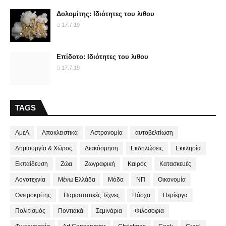
Δολομίτης: Ιδιότητες του λιθου
17.7.19
Επίδοτο: Ιδιότητες του λιθου
17.7.19
TAGS
ΑμεΑ
Αποκλειστικά
Αστρονομία
αυτοβελτίωση
Δημιουργία & Χώρος
Διακόσμηση
Εκδηλώσεις
Εκκλησία
Εκπαίδευση
Ζώα
Ζωγραφική
Καιρός
Κατασκευές
Λογοτεχνία
Μένω Ελλάδα
Μόδα
ΝΠ
Οικονομία
Ονειροκρίτης
Παραστατικές Τέχνες
Πάσχα
Περίεργα
Πολιτισμός
Ποντιακά
Σεμινάρια
Φιλοσοφια