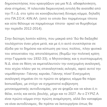
δημοσκοπήσεις που κραυγάζουν για μια Ν.Δ. αδιαφιλονίκητη,
είναι στημένες. Η τελευταία διερευνητική εντολή θα ανατεθεί από
την Π.τ.Δ. στο τρίτο σε κοινοβουλευτική δύναμη κόμμα, δηλαδή
στο ΠΑ.ΣΟ.Κ.-ΚΙΝ.ΑΛ. (από το οποίο δεν περιμένουμε τίποτα
και ούτε θέλουμε να περιμένουμε τίποτα· αρκεί να θυμηθούμε
την περίοδο 2012-2014).
Στην δεύτερη λοιπόν κάλπη, που μακριά από 'δώ θα διεξαχθεί
τουλάχιστον έναν μήνα μετά, και με ό,τι αυτό συνεπάγεται σε
έξοδα για το δημόσιο και κόπωση για τους πολίτες, πλην φυσικά
του απευκταίου της αποτελέσματος (θυμίζω την πολιτική κρίση
στην Γερμανία του 1932-33), ο Μητσοτάκης και η συσπειρωμένη
Ν.Δ. είναι σε θέση να εκμεταλλευτούν την ενισχυμένη αναλογική,
που ισχύει πλέον για τις επαναληπτικές εκλογές, αφού αυτοί την
νομοθέτησαν- Γιάννης κερνάει, Γιάννης πίνει! Ενισχυμένη
αναλογική σημαίνει ότι το πρώτο σε ψήφους κόμμα θα πάρει
bonusέδρες, με στόχο να σχηματιστεί κυβέρνηση
μονοκομματικής αυτοδυναμίας, για να ψηφίζει και να κάνει ό,τι
θέλει, εντός και εκτός βουλής, μέχρι και το 2027. Αν ο ΣΥ.ΡΙΖ.Α.
είναι πρώτο κόμμα στην πρώτη αναμέτρηση, αλλά δεν καταφέρει
να είναι αυτοδύναμος, θα πρέπει να λειτουργήσει όπως θα