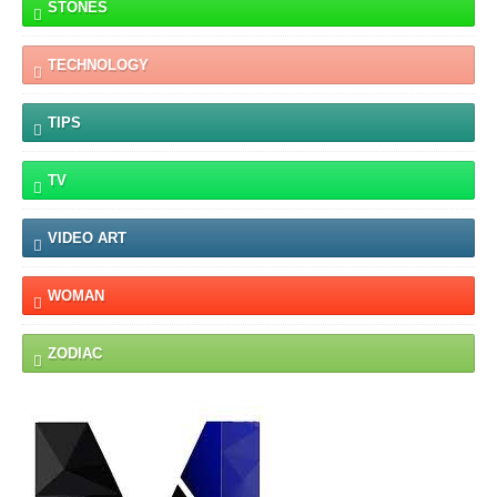
STONES
TECHNOLOGY
TIPS
TV
VIDEO ART
WOMAN
ZODIAC