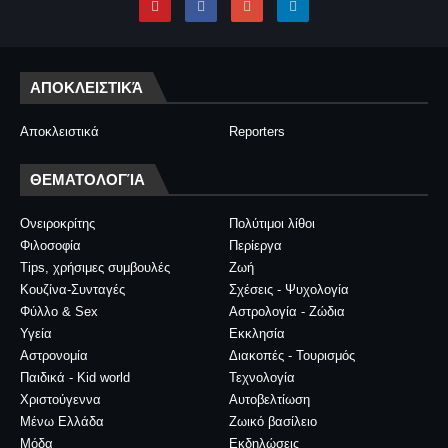
ΑΠΟΚΛΕΙΣΤΙΚΆ
Αποκλειστικά
Reporters
ΘΕΜΑΤΟΛΟΓΊΑ
Ονειροκρίτης
Πολύτιμοι λίθοι
Φιλοσοφία
Περίεργα
Tips, χρήσιμες συμβουλές
Ζωή
Κουζίνα-Συνταγές
Σχέσεις - Ψυχολογία
Φύλλο & Sex
Αστρολογία - Ζώδια
Υγεία
Εκκλησία
Αστρονομία
Διακοπές - Τουρισμός
Παιδικά - Kid world
Τεχνολογία
Χριστούγεννα
Αυτοβελτίωση
Μένω Ελλάδα
Ζωικό βασίλειο
Μόδα
Εκδηλώσεις