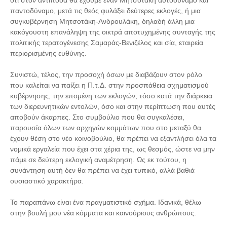
ότι στον αντίποδα θα έχουμε έναν Μητσοτάκη αυτοδύναμο και
παντοδύναμο, μετά τις θεός φυλάξει δεύτερες εκλογές, ή μια
συγκυβέρνηση Μητσοτάκη-Ανδρουλάκη, δηλαδή άλλη μια
κακόγουστη επανάληψη της οικτρά αποτυχημένης συνταγής της
πολιτικής τερατογένεσης Σαμαράς-Βενιζέλος και σία, εταιρεία
περιορισμένης ευθύνης.
Συνιστώ, τέλος, την προσοχή όσων με διαβάζουν στον ρόλο
που καλείται να παίξει η Π.τ.Δ. στην προσπάθεια σχηματισμού
κυβέρνησης, την επομένη των εκλογών, τόσο κατά την διάρκεια
των διερευνητικών εντολών, όσο και στην περίπτωση που αυτές
αποβούν άκαρπες. Στο συμβούλιο που θα συγκαλέσει,
παρουσία όλων των αρχηγών κομμάτων που στο μεταξύ θα
έχουν θέση στο νέο κοινοβούλιο, θα πρέπει να εξαντλήσει όλα τα
νομικά εργαλεία που έχει στα χέρια της, ως θεσμός, ώστε να μην
πάμε σε δεύτερη εκλογική αναμέτρηση. Ως εκ τούτου, η
συνάντηση αυτή δεν θα πρέπει να έχει τυπικό, αλλά βαθιά
ουσιαστικό χαρακτήρα.
Το παραπάνω είναι ένα πραγματιστικό σχήμα. Ιδανικά, θέλω
στην βουλή μου νέα κόμματα και καινούριους ανθρώπους.