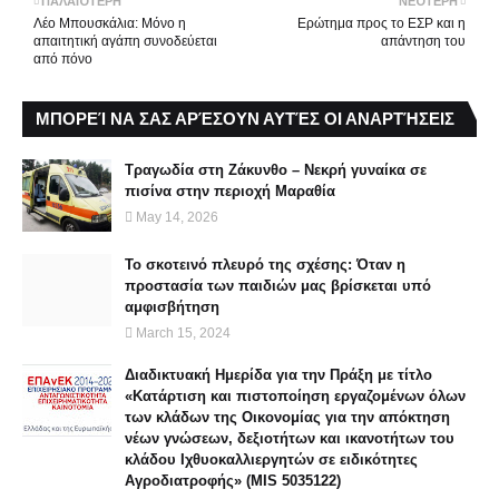
ΠΑΛΑΙΌΤΕΡΗ
ΝΕΌΤΕΡΗ
Λέο Μπουσκάλια: Μόνο η
Ερώτημα προς το ΕΣΡ και η
απαιτητική αγάπη συνοδεύεται
απάντηση του
από πόνο
ΜΠΟΡΕΊ ΝΑ ΣΑΣ ΑΡΈΣΟΥΝ ΑΥΤΈΣ ΟΙ ΑΝΑΡΤΉΣΕΙΣ
Τραγωδία στη Ζάκυνθο – Νεκρή γυναίκα σε
πισίνα στην περιοχή Μαραθία
May 14, 2026
Το σκοτεινό πλευρό της σχέσης: Όταν η
προστασία των παιδιών μας βρίσκεται υπό
αμφισβήτηση
March 15, 2024
Διαδικτυακή Ημερίδα για την Πράξη με τίτλο
«Κατάρτιση και πιστοποίηση εργαζομένων όλων
των κλάδων της Οικονομίας για την απόκτηση
νέων γνώσεων, δεξιοτήτων και ικανοτήτων του
κλάδου Ιχθυοκαλλιεργητών σε ειδικότητες
Αγροδιατροφής» (MIS 5035122)