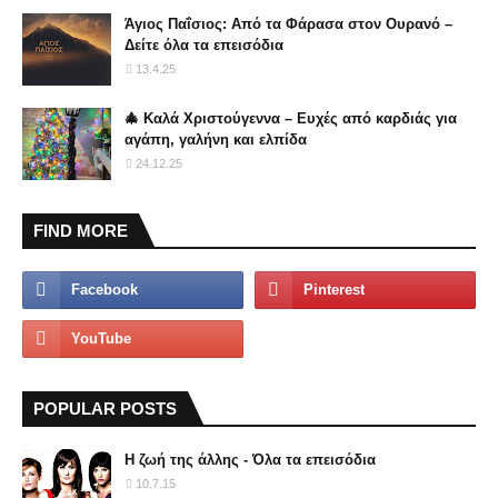
Άγιος Παΐσιος: Από τα Φάρασα στον Ουρανό –
Δείτε όλα τα επεισόδια
13.4.25
🎄 Καλά Χριστούγεννα – Ευχές από καρδιάς για
αγάπη, γαλήνη και ελπίδα
24.12.25
FIND MORE
POPULAR POSTS
Η ζωή της άλλης - Όλα τα επεισόδια
10.7.15