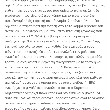
δεύτερο κόμμα, για να το παίξει “δημοκράτης”, ότι και καλά
δηλαδή δεν φοβάται να παίξει και συνεπώς δεν φοβάται να χάσει,
ενώ επί της ουσίας είναι αυτός που ορίζει το παιχνίδι. Στην δε
περίπτωση που είναι δεύτερο κόμμα και το πρώτο δεν έχει
αυτοδυναμία ή έχει οριακή αυτοδυναμία, θα κάνει πάλι το ίδιο,
δηλαδή θα παραδώσει την εντολή στο τρίτο κόμμα (εφόσον του
ανατεθεί). Το δεύτερο κόμμα, που στην υπόθεση εργασίας που
υιοθετώ είναι ο ΣΥ.ΡΙΖ.Α. (με βάση την συσπείρωση που
υπάρχει στην Ν.Δ. και το γεγονός ότι ο Κυριάκος Μητσοτάκης
έχει μαζί του όλο το σύστημα, καθώς έχει εξαγοράσει τους
πάντες και τα πάντα), θα πρέπει να αναλάβει τον ρόλο του
ενωτή σύσσωμης της αντιπολίτευσης, προσπαθώντας με κάθε
τρόπο να σχηματίσει κυβέρνηση συνεργασίας με το τρίτο ή/και
το τέταρτο κόμμα, κλπ., αλλά και πάλι θα πρέπει η υπόλοιπη
αντιπολίτευση να θέλει να συνεργαστεί μαζί του (σεβόμενος,
φυσικά, την κριτική τους στάση απέναντί του, κάτι που καθιστά
μια πιθανή συνεργασία ακόμα περισσότερο απίθανη). Εδώ
ενυπάρχει το μεγαλύτερο αγκάθι, το οποίο ο Κυριάκος
Μητσοτάκης γνωρίζει πολύ καλά (και δεν είναι και ο μόνος), γι'
αυτό και θέλει δεύτερες εκλογές. Χαρακτηριστικό είναι το γεγονός
ότι όλα τα συστημικά mediaπροεξοφλούν από τώρα την
προσφυγή σε δεύτερη κάλπη, επιβεβαιώνοντας πλήρως ότι οι