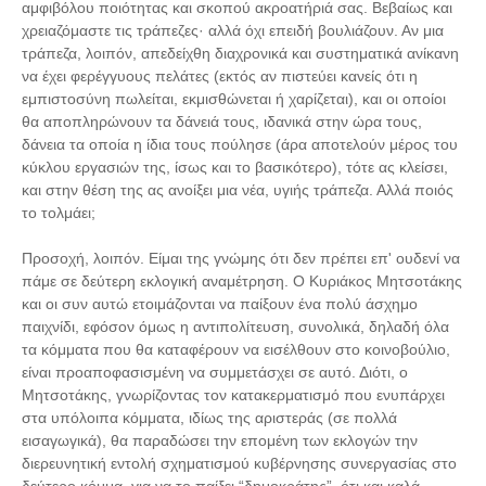
αμφιβόλου ποιότητας και σκοπού ακροατήριά σας. Βεβαίως και
χρειαζόμαστε τις τράπεζες· αλλά όχι επειδή βουλιάζουν. Αν μια
τράπεζα, λοιπόν, απεδείχθη διαχρονικά και συστηματικά ανίκανη
να έχει φερέγγυους πελάτες (εκτός αν πιστεύει κανείς ότι η
εμπιστοσύνη πωλείται, εκμισθώνεται ή χαρίζεται), και οι οποίοι
θα αποπληρώνουν τα δάνειά τους, ιδανικά στην ώρα τους,
δάνεια τα οποία η ίδια τους πούλησε (άρα αποτελούν μέρος του
κύκλου εργασιών της, ίσως και το βασικότερο), τότε ας κλείσει,
και στην θέση της ας ανοίξει μια νέα, υγιής τράπεζα. Αλλά ποιός
το τολμάει;
Προσοχή, λοιπόν. Είμαι της γνώμης ότι δεν πρέπει επ' ουδενί να
πάμε σε δεύτερη εκλογική αναμέτρηση. Ο Κυριάκος Μητσοτάκης
και οι συν αυτώ ετοιμάζονται να παίξουν ένα πολύ άσχημο
παιχνίδι, εφόσον όμως η αντιπολίτευση, συνολικά, δηλαδή όλα
τα κόμματα που θα καταφέρουν να εισέλθουν στο κοινοβούλιο,
είναι προαποφασισμένη να συμμετάσχει σε αυτό. Διότι, ο
Μητσοτάκης, γνωρίζοντας τον κατακερματισμό που ενυπάρχει
στα υπόλοιπα κόμματα, ιδίως της αριστεράς (σε πολλά
εισαγωγικά), θα παραδώσει την επομένη των εκλογών την
διερευνητική εντολή σχηματισμού κυβέρνησης συνεργασίας στο