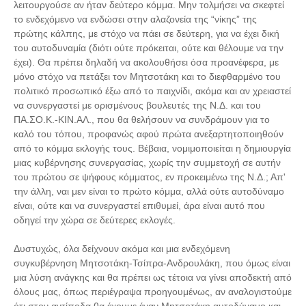
λειτουργούσε αν ήταν δεύτερο κόμμα. Μην τολμήσει να σκεφτεί
το ενδεχόμενο να ενδώσει στην αλαζονεία της “νίκης” της
πρώτης κάλπης, με στόχο να πάει σε δεύτερη, για να έχει δική
του αυτοδυναμία (διότι ούτε πρόκειται, ούτε και θέλουμε να την
έχει). Θα πρέπει δηλαδή να ακολουθήσει όσα προανέφερα, με
μόνο στόχο να πετάξει τον Μητσοτάκη και το διεφθαρμένο του
πολιτικό προσωπικό έξω από το παιχνίδι, ακόμα και αν χρειαστεί
να συνεργαστεί με ορισμένους βουλευτές της Ν.Δ. και του
ΠΑ.ΣΟ.Κ.-ΚΙΝ.ΑΛ., που θα θελήσουν να συνδράμουν για το
καλό του τόπου, προφανώς αφού πρώτα ανεξαρτητοποιηθούν
από το κόμμα εκλογής τους. Βέβαια, νομιμοποιείται η δημιουργία
μιας κυβέρνησης συνεργασίας, χωρίς την συμμετοχή σε αυτήν
του πρώτου σε ψήφους κόμματος, εν προκειμένω της Ν.Δ.; Απ'
την άλλη, ναι μεν είναι το πρώτο κόμμα, αλλά ούτε αυτοδύναμο
είναι, ούτε και να συνεργαστεί επιθυμεί, άρα είναι αυτό που
οδηγεί την χώρα σε δεύτερες εκλογές.
Δυστυχώς, όλα δείχνουν ακόμα και μια ενδεχόμενη
συγκυβέρνηση Μητσοτάκη-Τσίπρα-Ανδρουλάκη, που όμως είναι
μια λύση ανάγκης και θα πρέπει ως τέτοια να γίνει αποδεκτή από
όλους μας, όπως περιέγραψα προηγουμένως, αν αναλογιστούμε