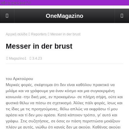
rel='stylesheet'/>
OneMagazino
Αρχική σελίδα
Reporters
Messer in der brust
Messer in der brust
Magazino1
3.4.23
του Αρκτούρου
Μερικές φορές, σκέφτομαι ότι δεν είναι καθόλου πρακτικό να
μιλάμε και να γράφουμε για έναν κόσμο και μια συγκεκριμένη
κοινωνία -την δική μας, εν προκειμένω- σε πλήρη σήψη, ούτε και
φυσικά θέλω να πέσω σε σχετικισμό. Άλλες πάλι φορές, ίσως και
τις ίδιες με τις προηγούμενες, θέλω απλώς να εκφράσω τί μου
αρέσει και τί δεν μου αρέσει. Κατά κάποιον τρόπο, γι' αυτό και
γράφω. Στις συζητήσεις, σε όσες εν πάση περιπτώσει μοιάζουν
πλέον με αυτές, νιώθω ότι κανείς δεν με ακούει. Καθένας ακούει