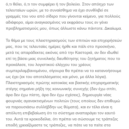
ό,τι θέλει, ό,τι τον συμφέρει ή τον βολεύει. Στον απόηχο των
τελευταίων ωρών, με το συναίσθημα να έχει συνθλιβεί σε
γραμμές του νου από σίδερο που γίνονται κείμενο, για πολλούς
αδιάφορο, είμαι αναγκασμένος να εκφράσω τους εν γένει
προβληματισμούς μου, όπως άλλωστε κάνω πάντοτε. Δικαίωμα.
Το θέμα με τους πλειστηριασμούς των σπιτιών και επιχειρήσεών
μας, που τις τελευταίες ημέρες ήρθε και πάλι στο προσκήνιο,
μετά τις απαράδεκτες εικόνες από την Καστοριά, αν δεν ιδωθεί
επί τη βάσει μιας συνολικής διευθέτησης του ζητήματος που το
προκάλεσε, του λογιστικού ελέγχου του χρέους
συμπεριλαμβανομένου, σίγουρα θα πρέπει να το κατανοήσουμε
ως έχει (εκ του αποτελέσματος και μόνο, με άλλα λόγια).
Πλειστηριασμός πρώτης κατοικίας και βασικής επιχειρηματικής
στέγης σημαίνει ρήξη της κοινωνικής συνοχής (δεν έχω σπίτι,
άρα δεν έχω πίστη, άρα δεν έχω σχέσεις), δημιουργία νέας
φουρνιάς αγανακτισμένων πολιτών (τους οποίους δεν επιθυμώ
να παρουσιάσω συλλήβδην ως θύματα), και εν τέλει είναι η
απόλυτη επιβεβαίωση ότι το σύστημα αναπαράγει τον εαυτό
του. Αυτά τα κροκοδείλια, ότι πρέπει να σώσουμε τις τράπεζες
επειδή χρειαζόμαστε τις τράπεζες, να πάτε να τα πείτε στα