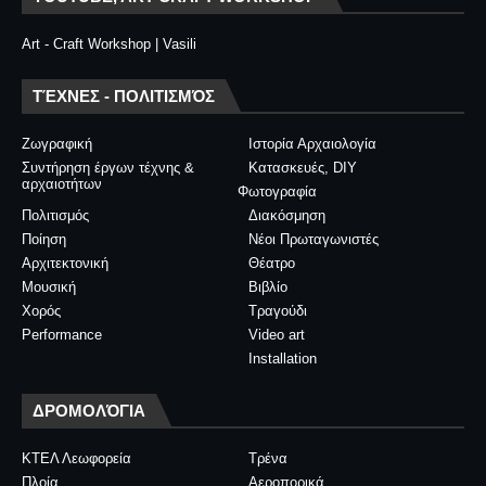
Art - Craft Workshop | Vasili
ΤΈΧΝΕΣ - ΠΟΛΙΤΙΣΜΌΣ
Ζωγραφική
Ιστορία Αρχαιολογία
Συντήρηση έργων τέχνης &
Κατασκευές, DIY
αρχαιοτήτων
Φωτογραφία
Πολιτισμός
Διακόσμηση
Ποίηση
Νέοι Πρωταγωνιστές
Αρχιτεκτονική
Θέατρο
Μουσική
Βιβλίο
Χορός
Τραγούδι
Performance
Video art
Installation
ΔΡΟΜΟΛΌΓΙΑ
ΚΤΕΛ Λεωφορεία
Τρένα
Πλοία
Αεροπορικά