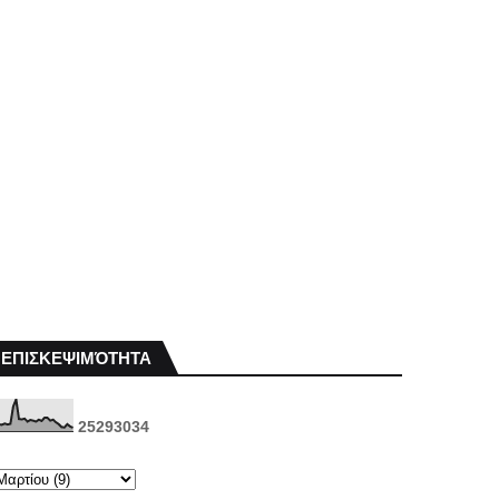
ΕΠΙΣΚΕΨΙΜΌΤΗΤΑ
2
5
2
9
3
0
3
4