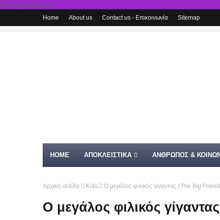
rel='stylesheet'/>
Home
About us
Contact us - Επικοινωνία
Sitemap
HOME
ΑΠΟΚΛΕΙΣΤΙΚΑ
ΑΝΘΡΩΠΟΣ & ΚΟΙΝΩΝ
Αρχική σελίδα
Kids
Ο μεγάλος φιλικός γίγαντας / The Big Friend
Ο μεγάλος φιλικός γίγαντας 