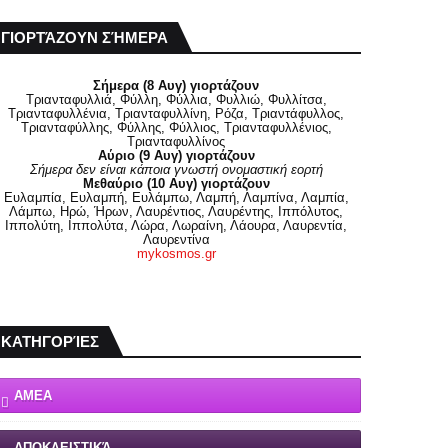
ΓΙΟΡΤΆΖΟΥΝ ΣΉΜΕΡΑ
Σήμερα (8 Αυγ) γιορτάζουν
Τριανταφυλλιά, Φύλλη, Φύλλια, Φυλλιώ, Φυλλίτσα,
Τριανταφυλλένια, Τριανταφυλλίνη, Ρόζα, Τριαντάφυλλος,
Τριανταφύλλης, Φύλλης, Φύλλιος, Τριανταφυλλένιος,
Τριανταφυλλίνος
Αύριο (9 Αυγ) γιορτάζουν
Σήμερα δεν είναι κάποια γνωστή ονομαστική εορτή
Μεθαύριο (10 Αυγ) γιορτάζουν
Ευλαμπία, Ευλαμπή, Ευλάμπω, Λαμπή, Λαμπίνα, Λαμπία,
Λάμπω, Ηρώ, Ήρων, Λαυρέντιος, Λαυρέντης, Ιππόλυτος,
Ιππολύτη, Ιππολύτα, Λώρα, Λωραίνη, Λάουρα, Λαυρεντία,
Λαυρεντίνα
mykosmos.gr
ΚΑΤΗΓΟΡΊΕΣ
ΑΜΕΑ
ΑΠΟΚΛΕΙΣΤΙΚΆ