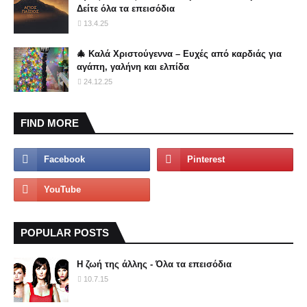
Δείτε όλα τα επεισόδια
13.4.25
🎄 Καλά Χριστούγεννα – Ευχές από καρδιάς για
αγάπη, γαλήνη και ελπίδα
24.12.25
FIND MORE
POPULAR POSTS
Η ζωή της άλλης - Όλα τα επεισόδια
10.7.15