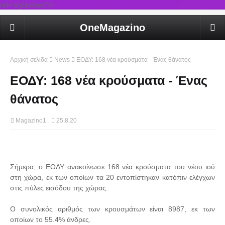
rel='stylesheet'/>
OneMagazino
Αρχική σελίδα
News
ΕΟΔΥ: 168 νέα κρούσματα - Ένας θάνατος
ΕΟΔΥ: 168 νέα κρούσματα - Ένας
θάνατος
Magazino1
25.8.20
Σήμερα, o ΕΟΔΥ ανακοίνωσε 168 νέα κρούσματα του νέου ιού
στη χώρα, εκ των οποίων τα 20 εντοπίστηκαν κατόπιν ελέγχων
στις πύλες εισόδου της χώρας.
Ο συνολικός αριθμός των κρουσμάτων είναι 8987, εκ των
οποίων το 55.4% άνδρες.