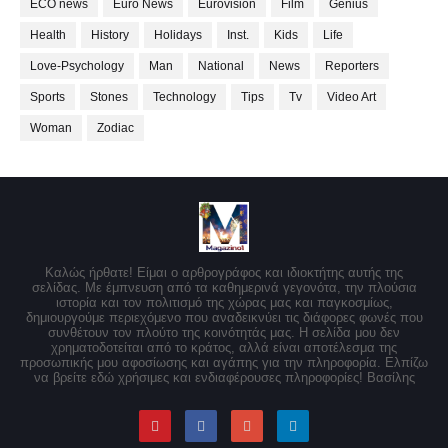
ECO news
Euro News
Eurovision
Film
Genius
Health
History
Holidays
Inst.
Kids
Life
Love-Psychology
Man
National
News
Reporters
Sports
Stones
Technology
Tips
Tv
Video Art
Woman
Zodiac
Καλώς ήρθατε! Είμαι ο αρθρογράφος και ιδιοκτήτης αυτής της
σελίδας. Με έμπνευση από τα καθημερινά γεγονότα, την πλούσια
ιστορία και τον πολιτισμό της χώρας μας και παγκοσμίως,
δημιουργούμε περιεχόμενο που αναδεικνύει τις διάφορες φωνές που
συνθέτουν τον πλούτο της κοινότητάς μας. Η σελίδα μου δεν
χρηματοδοτείται από το κράτος, αλλά είναι αποτέλεσμα της
προσωπικής μου αφοσίωσης και αγάπης για την πληροφορία. Ελπίζω
να βρείτε εδώ χρήσιμες και ενδιαφέρουσες πληροφορίες! Βασίλης