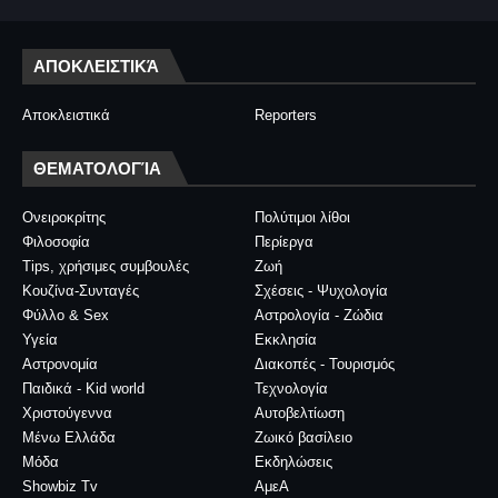
ΑΠΟΚΛΕΙΣΤΙΚΆ
Αποκλειστικά
Reporters
ΘΕΜΑΤΟΛΟΓΊΑ
Ονειροκρίτης
Πολύτιμοι λίθοι
Φιλοσοφία
Περίεργα
Tips, χρήσιμες συμβουλές
Ζωή
Κουζίνα-Συνταγές
Σχέσεις - Ψυχολογία
Φύλλο & Sex
Αστρολογία - Ζώδια
Υγεία
Εκκλησία
Αστρονομία
Διακοπές - Τουρισμός
Παιδικά - Kid world
Τεχνολογία
Χριστούγεννα
Αυτοβελτίωση
Μένω Ελλάδα
Ζωικό βασίλειο
Μόδα
Εκδηλώσεις
Showbiz Tv
ΑμεΑ