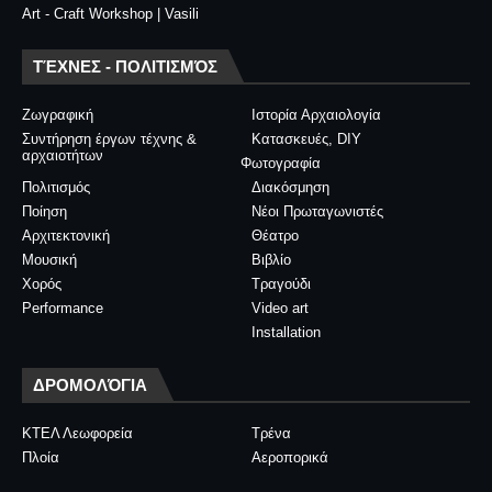
Art - Craft Workshop | Vasili
ΤΈΧΝΕΣ - ΠΟΛΙΤΙΣΜΌΣ
Ζωγραφική
Ιστορία Αρχαιολογία
Συντήρηση έργων τέχνης &
Κατασκευές, DIY
αρχαιοτήτων
Φωτογραφία
Πολιτισμός
Διακόσμηση
Ποίηση
Νέοι Πρωταγωνιστές
Αρχιτεκτονική
Θέατρο
Μουσική
Βιβλίο
Χορός
Τραγούδι
Performance
Video art
Installation
ΔΡΟΜΟΛΌΓΙΑ
ΚΤΕΛ Λεωφορεία
Τρένα
Πλοία
Αεροπορικά