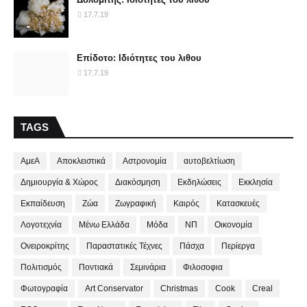
17.7.19
Επίδοτο: Ιδιότητες του λιθου
17.7.19
TAGS
ΑμεΑ
Αποκλειστικά
Αστρονομία
αυτοβελτίωση
Δημιουργία & Χώρος
Διακόσμηση
Εκδηλώσεις
Εκκλησία
Εκπαίδευση
Ζώα
Ζωγραφική
Καιρός
Κατασκευές
Λογοτεχνία
Μένω Ελλάδα
Μόδα
ΝΠ
Οικονομία
Ονειροκρίτης
Παραστατικές Τέχνες
Πάσχα
Περίεργα
Πολιτισμός
Ποντιακά
Σεμινάρια
Φιλοσοφια
Φωτογραφία
Art Conservator
Christmas
Cook
Creal