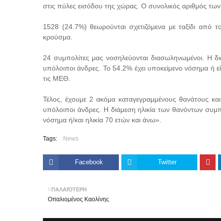
στις πύλες εισόδου της χώρας. Ο συνολικός αριθμός τω
1528 (24.7%) θεωρούνται σχετιζόμενα με ταξίδι από το
κρούσμα.
24 συμπολίτες μας νοσηλεύονται διασωληνωμένοι. Η διάμ
υπόλοιποι άνδρες. To 54.2% έχει υποκείμενο νόσημα ή εί
τις ΜΕΘ.
Τέλος, έχουμε 2 ακόμα καταγεγραμμένους θανάτους και
υπόλοιποι άνδρες. Η διάμεση ηλικία των θανόντων συμπ
νόσημα ή/και ηλικία 70 ετών και άνω».
Tags:
News
Facebook
Twitter
ΠΑΛΑΙΌΤΕΡΗ
Οπαλιομένος Καολίνης