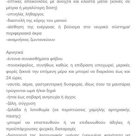
-οπτικές απεικονίσεις με ανοιχτά και κλειστά μάτια (κοινές σε
μέτρια ή μεγαλύτερη δόση)
-υπνηλία, λήθαργος
-διαστολή της κόρης του ματιού
-αίσθηση της ενέργειας ή βούισμα στο νευρικό σύστημα/
περιφερειακά άκρα
-αναμνήσεις ζωντανεύουν
Αρνητικά
-έντονα συναισθήματα φόβου
-πονοκέφαλος, συνήθως καθώς η επίδραση υποχωρεί, μερικές
φορές ξεκινά την επόμενη μέρα και μπορεί να διαρκέσει έως και
24 ώρες
-ναυτία, αέρια, γαστρεντερική δυσφορία, ιδίως όταν τα μανιτάρια
τρώγονται ωμά ή/και ξηρά
-ήπια έως σοβαρή ανησυχία ή άγχος
-ζάλη, σύγχυση
-ζαλάδα ή λιποθυμία (σε περιπτώσεις χαμηλής αρτηριακής
πίεσης)
-μπορεί να επισπευθούν ή να επιδεινωθούν άδηλες ή
προϋπάρχουσες ψυχικές διαταραχές
-διαταραχή της λειτουργικής μνήμης (μειωμένη ικανότητα να