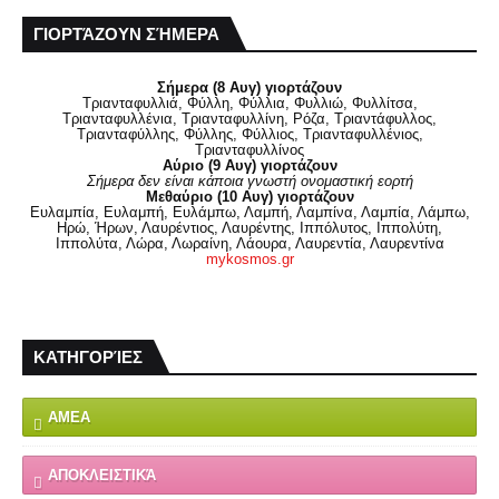
ΓΙΟΡΤΆΖΟΥΝ ΣΉΜΕΡΑ
Σήμερα (8 Αυγ) γιορτάζουν
Τριανταφυλλιά, Φύλλη, Φύλλια, Φυλλιώ, Φυλλίτσα,
Τριανταφυλλένια, Τριανταφυλλίνη, Ρόζα, Τριαντάφυλλος,
Τριανταφύλλης, Φύλλης, Φύλλιος, Τριανταφυλλένιος,
Τριανταφυλλίνος
Αύριο (9 Αυγ) γιορτάζουν
Σήμερα δεν είναι κάποια γνωστή ονομαστική εορτή
Μεθαύριο (10 Αυγ) γιορτάζουν
Ευλαμπία, Ευλαμπή, Ευλάμπω, Λαμπή, Λαμπίνα, Λαμπία, Λάμπω,
Ηρώ, Ήρων, Λαυρέντιος, Λαυρέντης, Ιππόλυτος, Ιππολύτη,
Ιππολύτα, Λώρα, Λωραίνη, Λάουρα, Λαυρεντία, Λαυρεντίνα
mykosmos.gr
ΚΑΤΗΓΟΡΊΕΣ
ΑΜΕΑ
ΑΠΟΚΛΕΙΣΤΙΚΆ