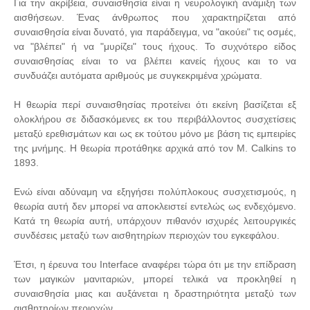
Για την ακρίβεια, συναισθησία είναι η νευρολογική ανάμιξη των
αισθήσεων. Ένας άνθρωπος που χαρακτηρίζεται από
συναισθησία είναι δυνατό, για παράδειγμα, να "ακούει" τις οσμές,
να "βλέπει" ή να "μυρίζει" τους ήχους. Το συχνότερο είδος
συναισθησίας είναι το να βλέπει κανείς ήχους και το να
συνδυάζει αυτόματα αριθμούς με συγκεκριμένα χρώματα.
Η θεωρία περί συναισθησίας προτείνει ότι εκείνη βασίζεται εξ
ολοκλήρου σε διδασκόμενες εκ του περιβάλλοντος συσχετίσεις
μεταξύ ερεθισμάτων και ως εκ τούτου μόνο με βάση τις εμπειρίες
της μνήμης. Η θεωρία προτάθηκε αρχικά από τον Μ. Calkins το
1893.
Ενώ είναι αδύναμη να εξηγήσει πολύπλοκους συσχετισμούς, η
θεωρία αυτή δεν μπορεί να αποκλειστεί εντελώς ως ενδεχόμενο.
Κατά τη θεωρία αυτή, υπάρχουν πιθανόν ισχυρές λειτουργικές
συνδέσεις μεταξύ των αισθητηρίων περιοχών του εγκεφάλου.
Έτσι, η έρευνα του Interface αναφέρει τώρα ότι με την επίδραση
των μαγικών μανιταριών, μπορεί τελικά να προκληθεί η
συναισθησία μιας και αυξάνεται η δραστηριότητα μεταξύ των
αισθητηρίων περιοχών.