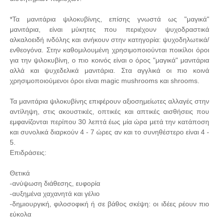
*Τα μανιτάρια ψιλοκυβίνης, επίσης γνωστά ως "μαγικά"
μανιτάρια, είναι μύκητες που περιέχουν ψυχοδραστικά
αλκαλοειδή ινδόλης και ανήκουν στην κατηγορία: ψυχοδηλωτικά/
ενθεογόνα. Στην καθομιλουμένη χρησιμοποιούνται ποικίλοι όροι
για την ψιλοκυβίνη, ο πιο κοινός είναι ο όρος "μαγικά" μανιτάρια
αλλά και ψυχεδελικά μανιτάρια. Στα αγγλικά οι πιο κοινά
χρησιμοποιούμενοι όροι είναι magic mushrooms και shrooms.
Τα μανιτάρια ψιλοκυβίνης επιφέρουν αξιοσημείωτες αλλαγές στην
αντίληψη, στις ακουστικές, οπτικές και απτικές αισθήσεις που
εμφανίζονται περίπου 30 λεπτά έως μία ώρα μετά την κατάποση
και συνολικά διαρκούν 4 - 7 ώρες αν και το συνηθέστερο είναι 4 -
5.
Επιδράσεις:
Θετικά
-ανύψωση διάθεσης, ευφορία
-αυξημένα χαχανητά και γέλιο
-δημιουργική, φιλοσοφική ή σε βάθος σκέψη: οι ιδέες ρέουν πιο
εύκολα