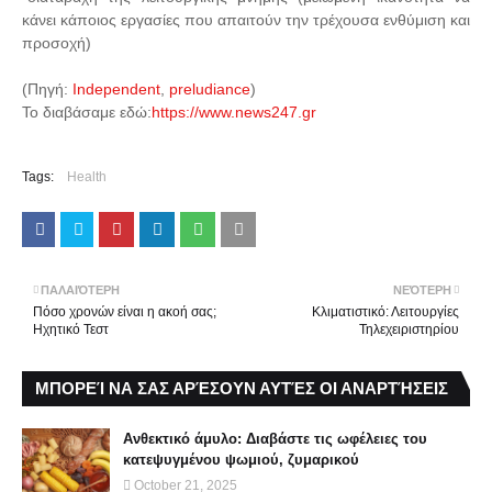
κάνει κάποιος εργασίες που απαιτούν την τρέχουσα ενθύμιση και
προσοχή)
(Πηγή:
Independent
,
preludiance
)
Το διαβάσαμε εδώ:
https://www.news247.gr
Tags:
Health
ΠΑΛΑΙΌΤΕΡΗ
ΝΕΌΤΕΡΗ
Πόσο χρονών είναι η ακοή σας;
Κλιματιστικό: Λειτουργίες
Ηχητικό Τεστ
Τηλεχειριστηρίου
ΜΠΟΡΕΊ ΝΑ ΣΑΣ ΑΡΈΣΟΥΝ ΑΥΤΈΣ ΟΙ ΑΝΑΡΤΉΣΕΙΣ
Ανθεκτικό άμυλο: Διαβάστε τις ωφέλειες του
κατεψυγμένου ψωμιού, ζυμαρικού
October 21, 2025