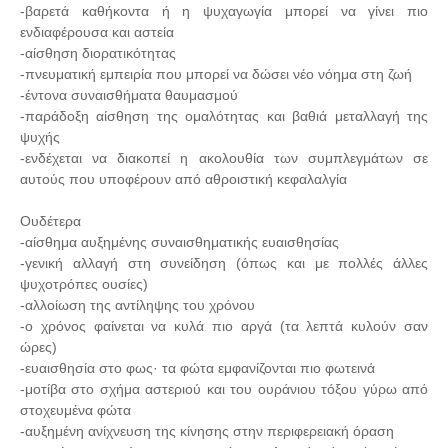
-βαρετά καθήκοντα ή η ψυχαγωγία μπορεί να γίνει πιο
ενδιαφέρουσα και αστεία
-αίσθηση διορατικότητας
-πνευματική εμπειρία που μπορεί να δώσει νέο νόημα στη ζωή
-έντονα συναισθήματα θαυμασμού
-παράδοξη αίσθηση της ομαλότητας και βαθιά μεταλλαγή της
ψυχής
-ενδέχεται να διακοπεί η ακολουθία των συμπλεγμάτων σε
αυτούς που υποφέρουν από αθροιστική κεφαλαλγία
Ουδέτερα
-αίσθημα αυξημένης συναισθηματικής ευαισθησίας
-γενική αλλαγή στη συνείδηση ​​(όπως και με πολλές άλλες
ψυχοτρόπες ουσίες)
-αλλοίωση της αντίληψης του χρόνου
-ο χρόνος φαίνεται να κυλά πιο αργά (τα λεπτά κυλούν σαν
ώρες)
-ευαισθησία στο φως· τα φώτα εμφανίζονται πιο φωτεινά
-μοτίβα στο σχήμα αστεριού και του ουράνιου τόξου γύρω από
στοχευμένα φώτα
-αυξημένη ανίχνευση της κίνησης στην περιφερειακή όραση