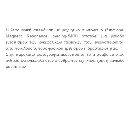
Η λειτουργική απεικόνιση µε µαγνητικό συντονισµό (functional
Magnetic Resonance Imaging-fMRI) αποτελεί µια µέθοδο
εντοπισµού των εγκεφαλικών περιοχών που ενεργοποιούνται
από ποικίλους τύπους φυσικού ερεθισµού ή δραστηριότητας.
Στην παρακάτω φωτογραφία εικονοποιείται το τι συμβαίνει στον
ανθρώπινο εγκέφαλο όταν ο άνθρωπος έχει κάνει χρήση μαγικών
μανιταριών.