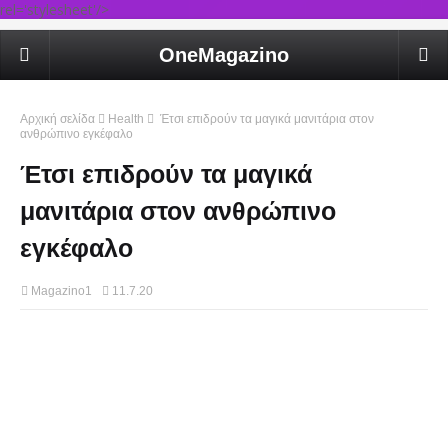
rel='stylesheet'/>
OneMagazino
Αρχική σελίδα
Health
Έτσι επιδρούν τα μαγικά μανιτάρια στον
ανθρώπινο εγκέφαλο
Έτσι επιδρούν τα μαγικά
μανιτάρια στον ανθρώπινο
εγκέφαλο
Magazino1
11.7.20