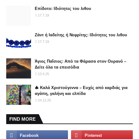
Επίδοτο: Ιδιότητες του λιθου
17.7.19
Ζάντ ή Ιαδείτης ή Νεφρίτης: Ιδιότητες του λιθου
17.7.19
Άγιος Παΐσιος: Από τα Φάρασα στον Ουρανό –
Δείτε όλα τα επεισόδια
13.4.25
🎄 Καλά Χριστούγεννα – Ευχές από καρδιάς για
αγάπη, γαλήνη και ελπίδα
24.12.25
FIND MORE