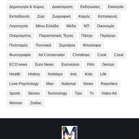
Δημιουργία & Χώρος
Διακόσμηση
Εκδηλώσεις
Εκκλησία
Εκπαίδευση
Ζώα
Ζωγραφική
Καιρός
Κατασκευές
Λογοτεχνία
Μένω Ελλάδα
Μόδα
ΝΠ
Οικονομία
Ονειροκρίτης
Παραστατικές Τέχνες
Πάσχα
Περίεργα
Πολιτισμός
Ποντιακά
Σεμινάρια
Φιλοσοφια
Φωτογραφία
Art Conservator
Christmas
Cook
Creal
ECO news
Euro News
Eurovision
Film
Genius
Health
History
Holidays
Inst.
Kids
Life
Love-Psychology
Man
National
News
Reporters
Sports
Stones
Technology
Tips
Tv
Video Art
Woman
Zodiac