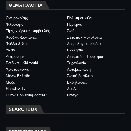
ΘΕΜΑΤΟΛΟΓΊΑ
Ονειροκρίτης
Πολύτιμοι λίθοι
Φιλοσοφία
Περίεργα
Tips, χρήσιμες συμβουλές
Ζωή
Κουζίνα-Συνταγές
Σχέσεις - Ψυχολογία
Φύλλο & Sex
Αστρολογία - Ζώδια
Υγεία
Εκκλησία
Αστρονομία
Διακοπές - Τουρισμός
Παιδικά - Kid world
Τεχνολογία
Χριστούγεννα
Αυτοβελτίωση
Μένω Ελλάδα
Ζωικό βασίλειο
Μόδα
Εκδηλώσεις
Showbiz Tv
ΑμεΑ
Eurovision song contest
Πάσχα
SEARCHBOX