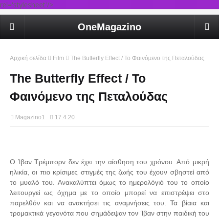
rel='stylesheet'/>
OneMagazino
Αρχική σελίδα
Film
The Butterfly Effect / Το Φαινόμενο της Πεταλούδας
The Butterfly Effect / Το
Φαινόμενο της Πεταλούδας
Magazino1
17.4.20
Ο Ίβαν Τρέμπορν δεν έχει την αίσθηση του χρόνου. Από μικρή
ηλικία, οι πιο κρίσιμες στιγμές της ζωής του έχουν σβηστεί από
το μυαλό του. Ανακαλύπτει όμως το ημερολόγιό του το οποίο
λειτουργεί ως όχημα με το οποίο μπορεί να επιστρέψει στο
παρελθόν και να ανακτήσει τις αναμνήσεις του. Τα βίαια και
τρομακτικά γεγονότα που σημάδεψαν τον Ίβαν στην παιδική του