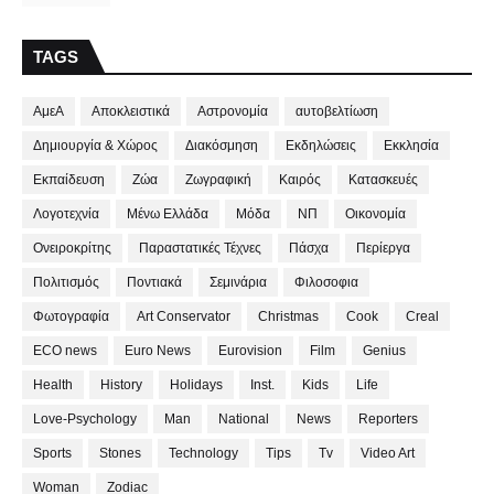
TAGS
ΑμεΑ
Αποκλειστικά
Αστρονομία
αυτοβελτίωση
Δημιουργία & Χώρος
Διακόσμηση
Εκδηλώσεις
Εκκλησία
Εκπαίδευση
Ζώα
Ζωγραφική
Καιρός
Κατασκευές
Λογοτεχνία
Μένω Ελλάδα
Μόδα
ΝΠ
Οικονομία
Ονειροκρίτης
Παραστατικές Τέχνες
Πάσχα
Περίεργα
Πολιτισμός
Ποντιακά
Σεμινάρια
Φιλοσοφια
Φωτογραφία
Art Conservator
Christmas
Cook
Creal
ECO news
Euro News
Eurovision
Film
Genius
Health
History
Holidays
Inst.
Kids
Life
Love-Psychology
Man
National
News
Reporters
Sports
Stones
Technology
Tips
Tv
Video Art
Woman
Zodiac