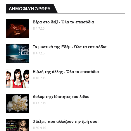
ΔΗΜΟΦΙΛΉ ΆΡΘΡΑ
Βέρα στο δεξί - Όλα τα επεισόδια
4.7.15
Τα μυστικά της Εδέμ - Όλα τα επεισόδια
4.7.15
Η ζωή της άλλης - Όλα τα επεισόδια
10.7.15
Δολομίτης: Ιδιότητες του λιθου
17.7.19
3 λέξεις που αλλάζουν την ζωή σου!
30.4.19