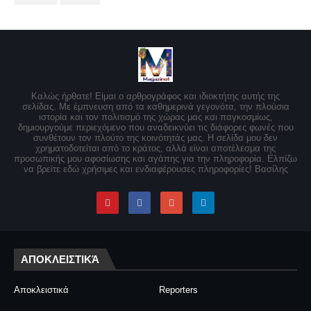
Καλώς ήρθατε! Είμαι ο αρθρογράφος και ιδιοκτήτης αυτής της
σελίδας. Με έμπνευση από τα καθημερινά γεγονότα, την πλούσια
ιστορία και τον πολιτισμό της χώρας μας και παγκοσμίως,
δημιουργούμε περιεχόμενο που αναδεικνύει τις διάφορες φωνές που
συνθέτουν τον πλούτο της κοινότητάς μας. Η σελίδα μου δεν
χρηματοδοτείται από το κράτος, αλλά είναι αποτέλεσμα της
προσωπικής μου αφοσίωσης και αγάπης για την πληροφορία. Ελπίζω
να βρείτε εδώ χρήσιμες και ενδιαφέρουσες πληροφορίες! Βασίλης
ΑΠΟΚΛΕΙΣΤΙΚΆ
Αποκλειστικά
Reporters