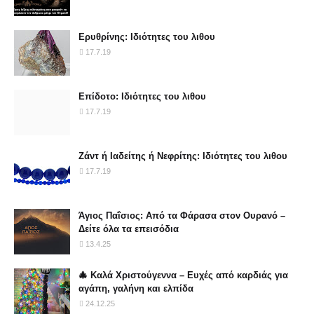
Ερυθρίνης: Ιδιότητες του λιθου
17.7.19
Επίδοτο: Ιδιότητες του λιθου
17.7.19
Ζάντ ή Ιαδείτης ή Νεφρίτης: Ιδιότητες του λιθου
17.7.19
Άγιος Παΐσιος: Από τα Φάρασα στον Ουρανό –
Δείτε όλα τα επεισόδια
13.4.25
🎄 Καλά Χριστούγεννα – Ευχές από καρδιάς για
αγάπη, γαλήνη και ελπίδα
24.12.25