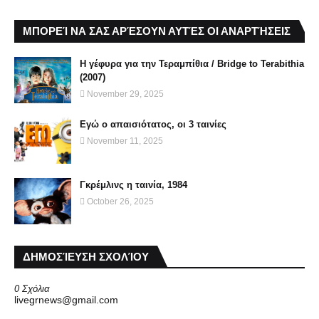
ΜΠΟΡΕΊ ΝΑ ΣΑΣ ΑΡΈΣΟΥΝ ΑΥΤΈΣ ΟΙ ΑΝΑΡΤΉΣΕΙΣ
Η γέφυρα για την Τεραμπίθια / Bridge to Terabithia
(2007)
November 29, 2025
Εγώ ο απαισιότατος, οι 3 ταινίες
November 11, 2025
Γκρέμλινς η ταινία, 1984
October 26, 2025
ΔΗΜΟΣΊΕΥΣΗ ΣΧΟΛΊΟΥ
0 Σχόλια
livegrnews@gmail.com