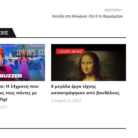
ΝΕΌΤΕΡΗ
Χιονίζει στη Φλώρινα -Στο 0 το θερμόμετρο
ΕΙΣ
S
EURO NEWS
te: Η 14χρονη που
6 μεγάλα έργα τέχνης
ς τους πάντες με
καταστράφηκαν από βανδάλους
#igt
August 11, 2023
2023