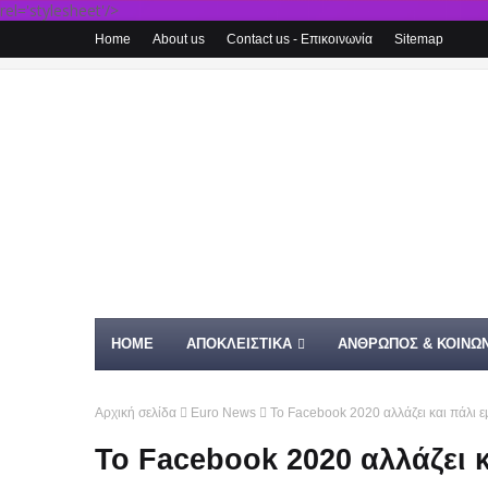
rel='stylesheet'/>
Home
About us
Contact us - Επικοινωνία
Sitemap
HOME
ΑΠΟΚΛΕΙΣΤΙΚΑ
ΑΝΘΡΩΠΟΣ & ΚΟΙΝΩΝ
Αρχική σελίδα
Euro News
Το Facebook 2020 αλλάζει και πάλι ε
Το Facebook 2020 αλλάζει κ