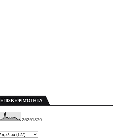
ΕΠΙΣΚΕΨΙΜΌΤΗΤΑ
2
5
2
9
1
3
7
0