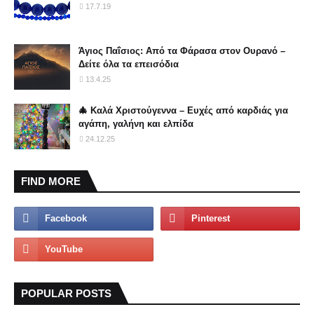
17.7.19
Άγιος Παΐσιος: Από τα Φάρασα στον Ουρανό –
Δείτε όλα τα επεισόδια
13.4.25
🎄 Καλά Χριστούγεννα – Ευχές από καρδιάς για
αγάπη, γαλήνη και ελπίδα
24.12.25
FIND MORE
POPULAR POSTS