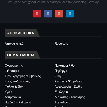
να βρείτε εδώ χρήσιμες και ενδιαφέρουσες πληροφορίες! Βασίλης
ΑΠΟΚΛΕΙΣΤΙΚΆ
Αποκλειστικά
Reporters
ΘΕΜΑΤΟΛΟΓΊΑ
Ονειροκρίτης
Πολύτιμοι λίθοι
Φιλοσοφία
Περίεργα
Tips, χρήσιμες συμβουλές
Ζωή
Κουζίνα-Συνταγές
Σχέσεις - Ψυχολογία
Φύλλο & Sex
Αστρολογία - Ζώδια
Υγεία
Εκκλησία
Αστρονομία
Διακοπές - Τουρισμός
Παιδικά - Kid world
Τεχνολογία