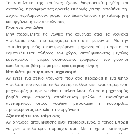
Τα ντουλάπια της κουζίνας έχουν διαφορετικά μεγέθη και
σκοπούς, προσφέροντας αρκετές επιλογές για την αποθήκευση.
Συχνά περιλαμβάνουν ράφια που διευκολύνουν την ταξινόμηση
και οργάνωση των σκευών σας.
Γωνιακό ντουλάπι
Μην παραμελείτε τις γωνίες της κουζίνας σας! Τα γωνιακά
ντουλάπια είναι πιο ευρύχωρα από ό,τι φαίνονται. Με την
τοποθέτηση ενός περιστρεφόμενου μηχανισμού, μπορείτε να
εκμεταλλευτείτε πλήρως τον χώρο, αποθηκεύοντας μεγάλες
κατσαρόλες ή μικρές συσκευασίες τροφίμων, που γίνονται
εύκολα προσβάσιμες με μία περιστροφική κίνηση.
Ντουλάπι με συρόμενο μηχανισμό
Αν έχετε ένα στενό ντουλάπι που σας περιορίζει ή ένα ψηλό
ντουλάπι που είναι δύσκολο να εκμεταλλευτείτε, ένας συρόμενος
μηχανισμός μπορεί να είναι η τέλεια λύση. Αυτός ο μηχανισμός
βοηθά στην ασφαλή αποθήκευση ψηλών ή ευαίσθητων
αντικειμένων, όπως γυάλινα μπουκάλια ή κονσέρβες,
προσφέροντας ευκολία στην οργάνωση.
Αξιοποιήστε τον τοίχο σας
Αν ο χώρος αποθήκευσης είναι περιορισμένος, ο τοίχος μπορεί
να γίνει ο καλύτερος σύμμαχός σας. Με τη χρήση επιτοίχιων