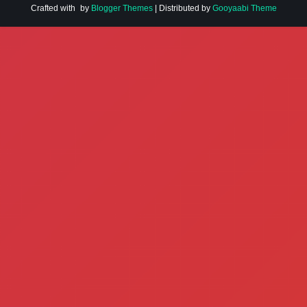
Crafted with
by
Blogger Themes
| Distributed by
Gooyaabi Theme