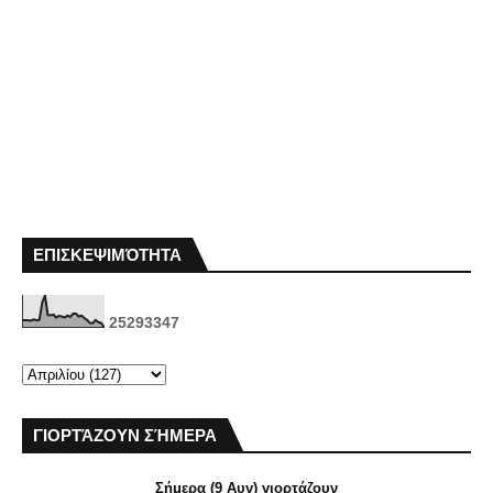
ΕΠΙΣΚΕΨΙΜΌΤΗΤΑ
2
5
2
9
3
3
4
7
ΓΙΟΡΤΆΖΟΥΝ ΣΉΜΕΡΑ
Σήμερα (9 Αυγ) γιορτάζουν