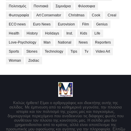
Πολιτισμός
Ποντιακά
Σεμινάρια
Φιλοσοφια
Φωτογραφία
Art Conservator
Christmas
Cook
Creal
ECO news
Euro News
Eurovision
Film
Genius
Health
History
Holidays
Inst.
Kids
Life
Love-Psychology
Man
National
News
Reporters
Sports
Stones
Technology
Tips
Tv
Video Art
Woman
Zodiac
Καλώς ήρθατε! Είμαι ο αρθρογράφος και ιδιοκτήτης αυτής της
σελίδας. Με έμπνευση από τα καθημερινά γεγονότα, την πλούσια
ιστορία και τον πολιτισμό της χώρας μας και παγκοσμίως,
δημιουργούμε περιεχόμενο που αναδεικνύει τις διάφορες φωνές που
συνθέτουν τον πλούτο της κοινότητάς μας. Η σελίδα μου δεν
χρηματοδοτείται από το κράτος, αλλά είναι αποτέλεσμα της
προσωπικής μου αφοσίωσης και αγάπης για την πληροφορία. Ελπίζω