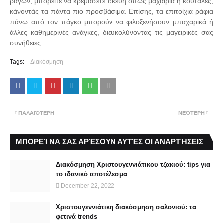
ραγών, μπορείτε να κρεμάσετε σκεύη όπως μαχαίρια ή κουτάλες,
κάνοντάς τα πάντα πιο προσβάσιμα. Επίσης, τα επιτοίχια ράφια
πάνω από τον πάγκο μπορούν να φιλοξενήσουν μπαχαρικά ή
άλλες καθημερινές ανάγκες, διευκολύνοντας τις μαγειρικές σας
συνήθειες.
Tags:
Διακόσμηση
ΠΑΛΑΙΌΤΕΡΗ
ΝΕΌΤΕΡΗ
ΜΠΟΡΕΊ ΝΑ ΣΑΣ ΑΡΈΣΟΥΝ ΑΥΤΈΣ ΟΙ ΑΝΑΡΤΉΣΕΙΣ
Διακόσμηση Χριστουγεννιάτικου τζακιού: tips για
το ιδανικό αποτέλεσμα
December 22, 2022
Χριστουγεννιάτικη διακόσμηση σαλονιού: τα
φετινά trends