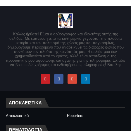
Καλώς ήρθατε! Είμαι ο αρθρογράφος και ιδιοκτήτης αυτής της
σελίδας. Με έμπνευση από τα καθημερινά γεγονότα, την πλούσια
ιστορία και τον πολιτισμό της χώρας μας και παγκοσμίως,
δημιουργούμε περιεχόμενο που αναδεικνύει τις διάφορες φωνές που
συνθέτουν τον πλούτο της κοινότητάς μας. Η σελίδα μου δεν
χρηματοδοτείται από το κράτος, αλλά είναι αποτέλεσμα της
προσωπικής μου αφοσίωσης και αγάπης για την πληροφορία. Ελπίζω
να βρείτε εδώ χρήσιμες και ενδιαφέρουσες πληροφορίες! Βασίλης
ΑΠΟΚΛΕΙΣΤΙΚΆ
Αποκλειστικά
Reporters
ΘΕΜΑΤΟΛΟΓΊΑ