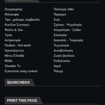
Ονειροκρίτης
Πολύτιμοι λίθοι
Φιλοσοφία
Περίεργα
Tips, χρήσιμες συμβουλές
Ζωή
Κουζίνα-Συνταγές
Σχέσεις - Ψυχολογία
Φύλλο & Sex
Αστρολογία - Ζώδια
Υγεία
Εκκλησία
Αστρονομία
Διακοπές - Τουρισμός
Παιδικά - Kid world
Τεχνολογία
Χριστούγεννα
Αυτοβελτίωση
Μένω Ελλάδα
Ζωικό βασίλειο
Μόδα
Εκδηλώσεις
Showbiz Tv
ΑμεΑ
Eurovision song contest
Πάσχα
SEARCHBOX
PRINT THIS PAGE