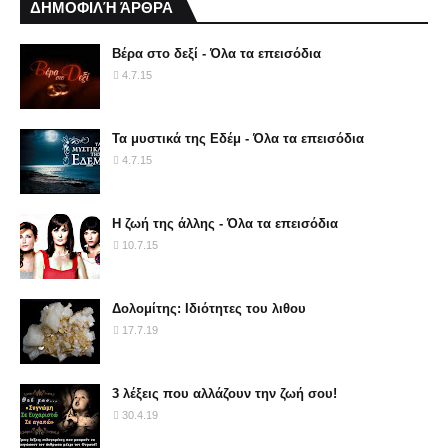
ΔΗΜΟΦΙΛΉ ΆΡΘΡΑ
Βέρα στο δεξί - Όλα τα επεισόδια
4.7.15
Τα μυστικά της Εδέμ - Όλα τα επεισόδια
4.7.15
Η ζωή της άλλης - Όλα τα επεισόδια
10.7.15
Δολομίτης: Ιδιότητες του λιθου
17.7.19
3 λέξεις που αλλάζουν την ζωή σου!
30.4.19