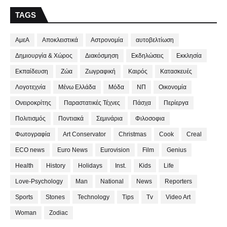
TAGS
ΑμεΑ
Αποκλειστικά
Αστρονομία
αυτοβελτίωση
Δημιουργία & Χώρος
Διακόσμηση
Εκδηλώσεις
Εκκλησία
Εκπαίδευση
Ζώα
Ζωγραφική
Καιρός
Κατασκευές
Λογοτεχνία
Μένω Ελλάδα
Μόδα
ΝΠ
Οικονομία
Ονειροκρίτης
Παραστατικές Τέχνες
Πάσχα
Περίεργα
Πολιτισμός
Ποντιακά
Σεμινάρια
Φιλοσοφια
Φωτογραφία
Art Conservator
Christmas
Cook
Creal
ECO news
Euro News
Eurovision
Film
Genius
Health
History
Holidays
Inst.
Kids
Life
Love-Psychology
Man
National
News
Reporters
Sports
Stones
Technology
Tips
Tv
Video Art
Woman
Zodiac