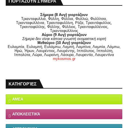
ΓΙΟΡΤΆΖΟΥΝ ΣΉΜΕΡΑ
Σήμερα (8 Αυγ) γιορτάζουν
Τριανταφυλλιά, Φύλλη, Φύλλια, Φυλλιώ, Φυλλίτσα,
Τριανταφυλλένια, Τριανταφυλλίνη, Ρόζα, Τριαντάφυλλος,
Τριανταφύλλης, Φύλλης, Φύλλιος, Τριανταφυλλένιος,
Τριανταφυλλίνος
Αύριο (9 Αυγ) γιορτάζουν
Σήμερα δεν είναι κάποια γνωστή ονομαστική εορτή
Μεθαύριο (10 Αυγ) γιορτάζουν
Ευλαμπία, Ευλαμπή, Ευλάμπω, Λαμπή, Λαμπίνα, Λαμπία, Λάμπω,
Ηρώ, Ήρων, Λαυρέντιος, Λαυρέντης, Ιππόλυτος, Ιππολύτη,
Ιππολύτα, Λώρα, Λωραίνη, Λάουρα, Λαυρεντία, Λαυρεντίνα
mykosmos.gr
ΚΑΤΗΓΟΡΊΕΣ
ΑΜΕΑ
ΑΠΟΚΛΕΙΣΤΙΚΆ