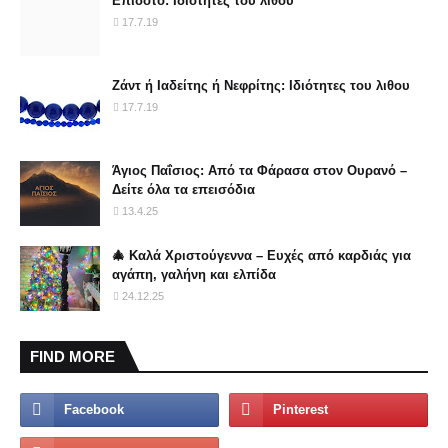
Επίδοτο: Ιδιότητες του λιθου
17.7.19
Ζάντ ή Ιαδείτης ή Νεφρίτης: Ιδιότητες του λιθου
17.7.19
Άγιος Παΐσιος: Από τα Φάρασα στον Ουρανό –
Δείτε όλα τα επεισόδια
13.4.25
🎄 Καλά Χριστούγεννα – Ευχές από καρδιάς για
αγάπη, γαλήνη και ελπίδα
24.12.25
FIND MORE