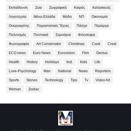
Εκπαίδευση
Ζώα
Ζωγραφική
Καιρός
Κατασκευές
Λογοτεχνία
Μένω Ελλάδα
Μόδα
ΝΠ
Οικονομία
Ονειροκρίτης
Παραστατικές Τέχνες
Πάσχα
Περίεργα
Πολιτισμός
Ποντιακά
Σεμινάρια
Φιλοσοφια
Φωτογραφία
Art Conservator
Christmas
Cook
Creal
ECO news
Euro News
Eurovision
Film
Genius
Health
History
Holidays
Inst.
Kids
Life
Love-Psychology
Man
National
News
Reporters
Sports
Stones
Technology
Tips
Tv
Video Art
Woman
Zodiac