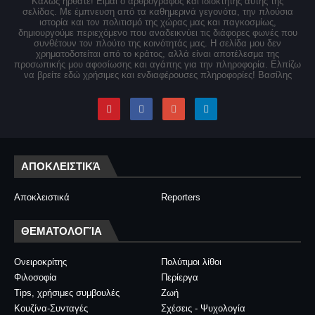
Καλώς ήρθατε! Είμαι ο αρθρογράφος και ιδιοκτήτης αυτής της
σελίδας. Με έμπνευση από τα καθημερινά γεγονότα, την πλούσια
ιστορία και τον πολιτισμό της χώρας μας και παγκοσμίως,
δημιουργούμε περιεχόμενο που αναδεικνύει τις διάφορες φωνές που
συνθέτουν τον πλούτο της κοινότητάς μας. Η σελίδα μου δεν
χρηματοδοτείται από το κράτος, αλλά είναι αποτέλεσμα της
προσωπικής μου αφοσίωσης και αγάπης για την πληροφορία. Ελπίζω
να βρείτε εδώ χρήσιμες και ενδιαφέρουσες πληροφορίες! Βασίλης
ΑΠΟΚΛΕΙΣΤΙΚΆ
Αποκλειστικά
Reporters
ΘΕΜΑΤΟΛΟΓΊΑ
Ονειροκρίτης
Πολύτιμοι λίθοι
Φιλοσοφία
Περίεργα
Tips, χρήσιμες συμβουλές
Ζωή
Κουζίνα-Συνταγές
Σχέσεις - Ψυχολογία