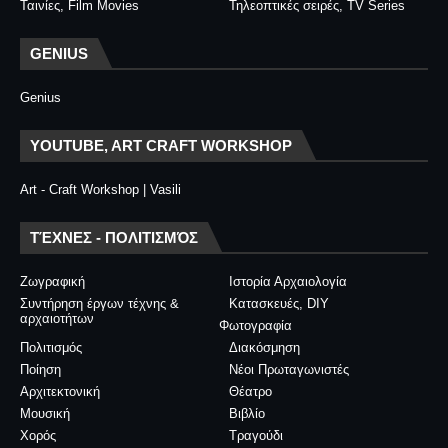
Ταινίες, Film Movies
Τηλεοπτικές σειρές, TV Series
GENIUS
Genius
YOUTUBE, ART CRAFT WORKSHOP
Art - Craft Workshop | Vasili
ΤΈΧΝΕΣ - ΠΟΛΙΤΙΣΜΌΣ
Ζωγραφική
Ιστορία Αρχαιολογία
Συντήρηση έργων τέχνης &
Κατασκευές, DIY
αρχαιοτήτων
Φωτογραφία
Πολιτισμός
Διακόσμηση
Ποίηση
Νέοι Πρωταγωνιστές
Αρχιτεκτονική
Θέατρο
Μουσική
Βιβλίο
Χορός
Τραγούδι