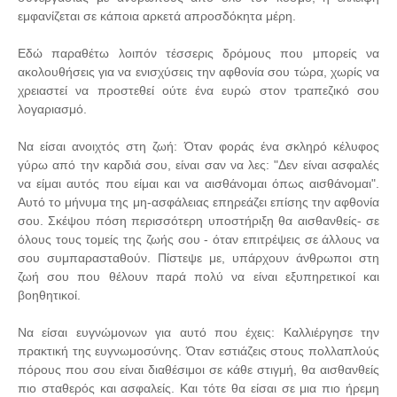
εμφανίζεται σε κάποια αρκετά απροσδόκητα μέρη.
Εδώ παραθέτω λοιπόν τέσσερις δρόμους που μπορείς να
ακολουθήσεις για να ενισχύσεις την αφθονία σου τώρα, χωρίς να
χρειαστεί να προστεθεί ούτε ένα ευρώ στον τραπεζικό σου
λογαριασμό.
Να είσαι ανοιχτός στη ζωή: Όταν φοράς ένα σκληρό κέλυφος
γύρω από την καρδιά σου, είναι σαν να λες: "Δεν είναι ασφαλές
να είμαι αυτός που είμαι και να αισθάνομαι όπως αισθάνομαι".
Αυτό το μήνυμα της μη-ασφάλειας επηρεάζει επίσης την αφθονία
σου. Σκέψου πόση περισσότερη υποστήριξη θα αισθανθείς- σε
όλους τους τομείς της ζωής σου - όταν επιτρέψεις σε άλλους να
σου συμπαρασταθούν. Πίστεψε με, υπάρχουν άνθρωποι στη
ζωή σου που θέλουν παρά πολύ να είναι εξυπηρετικοί και
βοηθητικοί.
Να είσαι ευγνώμονων για αυτό που έχεις: Καλλιέργησε την
πρακτική της ευγνωμοσύνης. Όταν εστιάζεις στους πολλαπλούς
πόρους που σου είναι διαθέσιμοι σε κάθε στιγμή, θα αισθανθείς
πιο σταθερός και ασφαλείς. Και τότε θα είσαι σε μια πιο ήρεμη