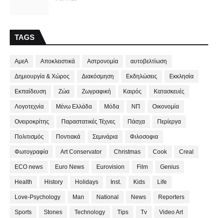
TAGS
ΑμεΑ
Αποκλειστικά
Αστρονομία
αυτοβελτίωση
Δημιουργία & Χώρος
Διακόσμηση
Εκδηλώσεις
Εκκλησία
Εκπαίδευση
Ζώα
Ζωγραφική
Καιρός
Κατασκευές
Λογοτεχνία
Μένω Ελλάδα
Μόδα
ΝΠ
Οικονομία
Ονειροκρίτης
Παραστατικές Τέχνες
Πάσχα
Περίεργα
Πολιτισμός
Ποντιακά
Σεμινάρια
Φιλοσοφια
Φωτογραφία
Art Conservator
Christmas
Cook
Creal
ECO news
Euro News
Eurovision
Film
Genius
Health
History
Holidays
Inst.
Kids
Life
Love-Psychology
Man
National
News
Reporters
Sports
Stones
Technology
Tips
Tv
Video Art