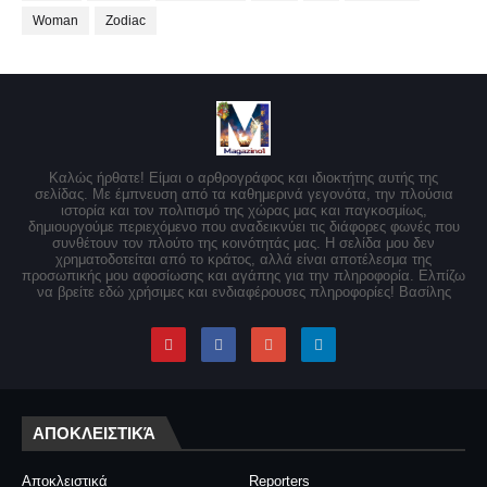
Woman
Zodiac
Καλώς ήρθατε! Είμαι ο αρθρογράφος και ιδιοκτήτης αυτής της
σελίδας. Με έμπνευση από τα καθημερινά γεγονότα, την πλούσια
ιστορία και τον πολιτισμό της χώρας μας και παγκοσμίως,
δημιουργούμε περιεχόμενο που αναδεικνύει τις διάφορες φωνές που
συνθέτουν τον πλούτο της κοινότητάς μας. Η σελίδα μου δεν
χρηματοδοτείται από το κράτος, αλλά είναι αποτέλεσμα της
προσωπικής μου αφοσίωσης και αγάπης για την πληροφορία. Ελπίζω
να βρείτε εδώ χρήσιμες και ενδιαφέρουσες πληροφορίες! Βασίλης
ΑΠΟΚΛΕΙΣΤΙΚΆ
Αποκλειστικά
Reporters