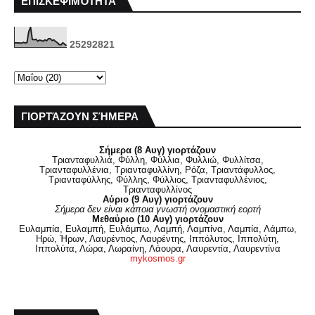
ΕΠΙΣΚΕΨΙΜΌΤΗΤΑ
2
5
2
9
2
8
2
1
ΓΙΟΡΤΆΖΟΥΝ ΣΉΜΕΡΑ
Σήμερα (8 Αυγ) γιορτάζουν
Τριανταφυλλιά, Φύλλη, Φύλλια, Φυλλιώ, Φυλλίτσα,
Τριανταφυλλένια, Τριανταφυλλίνη, Ρόζα, Τριαντάφυλλος,
Τριανταφύλλης, Φύλλης, Φύλλιος, Τριανταφυλλένιος,
Τριανταφυλλίνος
Αύριο (9 Αυγ) γιορτάζουν
Σήμερα δεν είναι κάποια γνωστή ονομαστική εορτή
Μεθαύριο (10 Αυγ) γιορτάζουν
Ευλαμπία, Ευλαμπή, Ευλάμπω, Λαμπή, Λαμπίνα, Λαμπία, Λάμπω,
Ηρώ, Ήρων, Λαυρέντιος, Λαυρέντης, Ιππόλυτος, Ιππολύτη,
Ιππολύτα, Λώρα, Λωραίνη, Λάουρα, Λαυρεντία, Λαυρεντίνα
mykosmos.gr