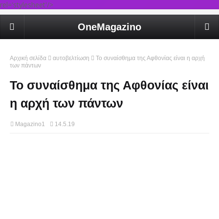
rel='stylesheet'/>
OneMagazino
Αρχική σελίδα
αυτοβελτίωση
Το συναίσθημα της Αφθονίας είναι η αρχή
των πάντων
Το συναίσθημα της Αφθονίας είναι
η αρχή των πάντων
Magazino1
14.5.19