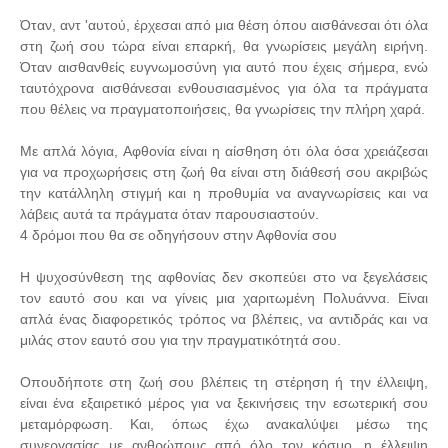
Όταν, αντ 'αυτού, έρχεσαι από μια θέση όπου αισθάνεσαι ότι όλα
στη ζωή σου τώρα είναι επαρκή, θα γνωρίσεις μεγάλη ειρήνη.
Όταν αισθανθείς ευγνωμοσύνη για αυτό που έχεις σήμερα, ενώ
ταυτόχρονα αισθάνεσαι ενθουσιασμένος για όλα τα πράγματα
που θέλεις να πραγματοποιήσεις, θα γνωρίσεις την πλήρη χαρά.
Με απλά λόγια, Αφθονία είναι η αίσθηση ότι όλα όσα χρειάζεσαι
για να προχωρήσεις στη ζωή θα είναι στη διάθεσή σου ακριβώς
την κατάλληλη στιγμή και η προθυμία να αναγνωρίσεις και να
λάβεις αυτά τα πράγματα όταν παρουσιαστούν.
4 δρόμοι που θα σε οδηγήσουν στην Αφθονία σου
Η ψυχοσύνθεση της αφθονίας δεν σκοπεύει στο να ξεγελάσεις
τον εαυτό σου και να γίνεις μια χαριτωμένη Πολυάννα. Είναι
απλά ένας διαφορετικός τρόπος να βλέπεις, να αντιδράς και να
μιλάς στον εαυτό σου για την πραγματικότητά σου.
Οπουδήποτε στη ζωή σου βλέπεις τη στέρηση ή την έλλειψη,
είναι ένα εξαιρετικό μέρος για να ξεκινήσεις την εσωτερική σου
μεταμόρφωση. Και, όπως έχω ανακαλύψει μέσω της
συνεργασίας με ανθρώπους από όλο τον κόσμο, η έλλειψη