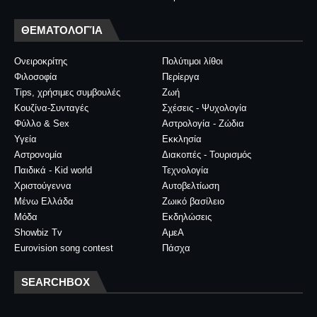
ΘΕΜΑΤΟΛΟΓΊΑ
Ονειροκρίτης
Πολύτιμοι λίθοι
Φιλοσοφία
Περίεργα
Tips, χρήσιμες συμβουλές
Ζωή
Κουζίνα-Συνταγές
Σχέσεις - Ψυχολογία
Φύλλο & Sex
Αστρολογία - Ζώδια
Υγεία
Εκκλησία
Αστρονομία
Διακοπές - Τουρισμός
Παιδικά - Kid world
Τεχνολογία
Χριστούγεννα
Αυτοβελτίωση
Μένω Ελλάδα
Ζωικό βασίλειο
Μόδα
Εκδηλώσεις
Showbiz Tv
ΑμεΑ
Eurovision song contest
Πάσχα
SEARCHBOX