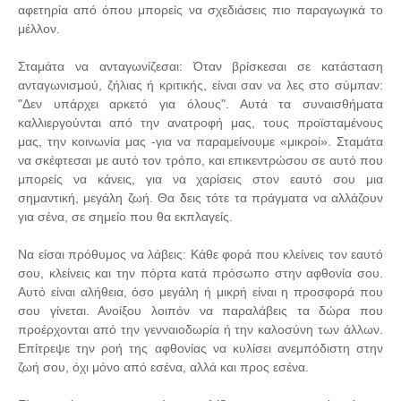
αφετηρία από όπου μπορείς να σχεδιάσεις πιο παραγωγικά το
μέλλον.
Σταμάτα να ανταγωνίζεσαι: Όταν βρίσκεσαι σε κατάσταση
ανταγωνισμού, ζήλιας ή κριτικής, είναι σαν να λες στο σύμπαν:
"Δεν υπάρχει αρκετό για όλους". Αυτά τα συναισθήματα
καλλιεργούνται από την ανατροφή μας, τους προϊσταμένους
μας, την κοινωνία μας -για να παραμείνουμε «μικροί». Σταμάτα
να σκέφτεσαι με αυτό τον τρόπο, και επικεντρώσου σε αυτό που
μπορείς να κάνεις, για να χαρίσεις στον εαυτό σου μια
σημαντική, μεγάλη ζωή. Θα δεις τότε τα πράγματα να αλλάζουν
για σένα, σε σημείο που θα εκπλαγείς.
Να είσαι πρόθυμος να λάβεις: Κάθε φορά που κλείνεις τον εαυτό
σου, κλείνεις και την πόρτα κατά πρόσωπο στην αφθονία σου.
Αυτό είναι αλήθεια, όσο μεγάλη ή μικρή είναι η προσφορά που
σου γίνεται. Ανοίξου λοιπόν να παραλάβεις τα δώρα που
προέρχονται από την γενναιοδωρία ή την καλοσύνη των άλλων.
Επίτρεψε την ροή της αφθονίας να κυλίσει ανεμπόδιστη στην
ζωή σου, όχι μόνο από εσένα, αλλά και προς εσένα.