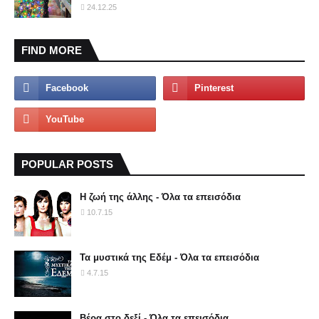
24.12.25
FIND MORE
POPULAR POSTS
Η ζωή της άλλης - Όλα τα επεισόδια
10.7.15
Τα μυστικά της Εδέμ - Όλα τα επεισόδια
4.7.15
Βέρα στο δεξί - Όλα τα επεισόδια