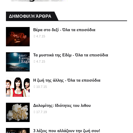
ΔΗΜΟΦΙΛΉ ΆΡΘΡΑ
Βέρα στο δεξί - Όλα τα επεισόδια
4.7.15
Τα μυστικά της Εδέμ - Όλα τα επεισόδια
4.7.15
Η ζωή της άλλης - Όλα τα επεισόδια
10.7.15
Δολομίτης: Ιδιότητες του λιθου
17.7.19
3 λέξεις που αλλάζουν την ζωή σου!