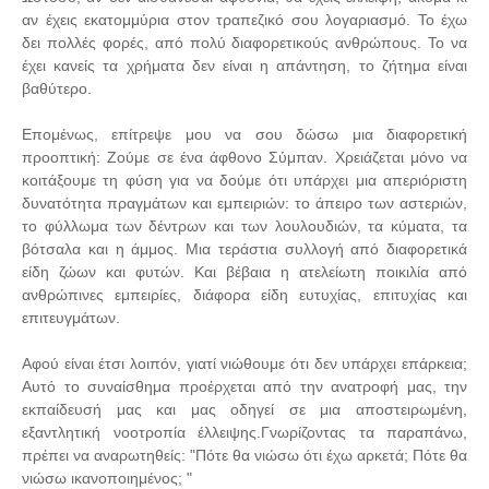
αν έχεις εκατομμύρια στον τραπεζικό σου λογαριασμό. Το έχω
δει πολλές φορές, από πολύ διαφορετικούς ανθρώπους. Το να
έχει κανείς τα χρήματα δεν είναι η απάντηση, το ζήτημα είναι
βαθύτερο.
Επομένως, επίτρεψε μου να σου δώσω μια διαφορετική
προοπτική: Ζούμε σε ένα άφθονο Σύμπαν. Χρειάζεται μόνο να
κοιτάξουμε τη φύση για να δούμε ότι υπάρχει μια απεριόριστη
δυνατότητα πραγμάτων και εμπειριών: το άπειρο των αστεριών,
το φύλλωμα των δέντρων και των λουλουδιών, τα κύματα, τα
βότσαλα και η άμμος. Μια τεράστια συλλογή από διαφορετικά
είδη ζώων και φυτών. Και βέβαια η ατελείωτη ποικιλία από
ανθρώπινες εμπειρίες, διάφορα είδη ευτυχίας, επιτυχίας και
επιτευγμάτων.
Αφού είναι έτσι λοιπόν, γιατί νιώθουμε ότι δεν υπάρχει επάρκεια;
Αυτό το συναίσθημα προέρχεται από την ανατροφή μας, την
εκπαίδευσή μας και μας οδηγεί σε μια αποστειρωμένη,
εξαντλητική νοοτροπία έλλειψης.Γνωρίζοντας τα παραπάνω,
πρέπει να αναρωτηθείς: "Πότε θα νιώσω ότι έχω αρκετά; Πότε θα
νιώσω ικανοποιημένος; "