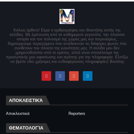
Καλώς ήρθατε! Είμαι ο αρθρογράφος και ιδιοκτήτης αυτής της
σελίδας. Με έμπνευση από τα καθημερινά γεγονότα, την πλούσια
ιστορία και τον πολιτισμό της χώρας μας και παγκοσμίως,
δημιουργούμε περιεχόμενο που αναδεικνύει τις διάφορες φωνές που
συνθέτουν τον πλούτο της κοινότητάς μας. Η σελίδα μου δεν
χρηματοδοτείται από το κράτος, αλλά είναι αποτέλεσμα της
προσωπικής μου αφοσίωσης και αγάπης για την πληροφορία. Ελπίζω
να βρείτε εδώ χρήσιμες και ενδιαφέρουσες πληροφορίες! Βασίλης
ΑΠΟΚΛΕΙΣΤΙΚΆ
Αποκλειστικά
Reporters
ΘΕΜΑΤΟΛΟΓΊΑ