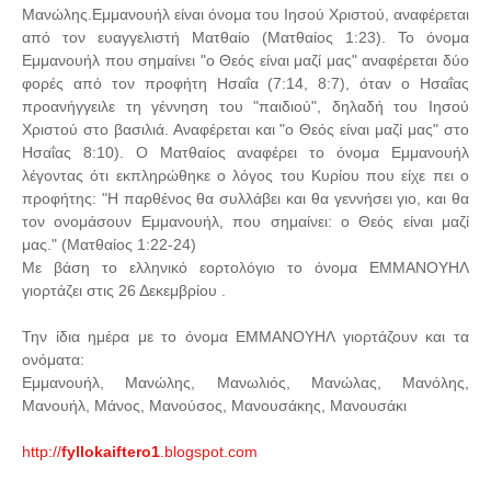
Μανώλης.Εμμανουήλ είναι όνομα του Ιησού Χριστού, αναφέρεται
από τον ευαγγελιστή Ματθαίο (Ματθαίος 1:23). Το όνομα
Εμμανουήλ που σημαίνει "ο Θεός είναι μαζί μας" αναφέρεται δύο
φορές από τον προφήτη Ησαΐα (7:14, 8:7), όταν ο Ησαΐας
προανήγγειλε τη γέννηση του "παιδιού", δηλαδή του Ιησού
Χριστού στο βασιλιά. Αναφέρεται και "ο Θεός είναι μαζί μας" στο
Ησαΐας 8:10). Ο Ματθαίος αναφέρει το όνομα Εμμανουήλ
λέγοντας ότι εκπληρώθηκε ο λόγος του Κυρίου που είχε πει ο
προφήτης: "H παρθένος θα συλλάβει και θα γεννήσει γιο, και θα
τον ονομάσουν Eμμανουήλ, που σημαίνει: ο Θεός είναι μαζί
μας." (Ματθαίος 1:22-24)
Με βάση το ελληνικό εορτολόγιο το όνομα ΕΜΜΑΝΟΥΗΛ
γιορτάζει στις 26 Δεκεμβρίου .
Την ίδια ημέρα με το όνομα ΕΜΜΑΝΟΥΗΛ γιορτάζουν και τα
ονόματα:
Εμμανουήλ, Μανώλης, Μανωλιός, Μανώλας, Μανόλης,
Μανουήλ, Μάνος, Μανούσος, Μανουσάκης, Μανουσάκι
http://
fyllokaiftero1
.blogspot.com