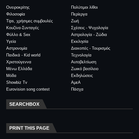
Ονειροκρίτης
Πολύτιμοι λίθοι
Φιλοσοφία
Περίεργα
Tips, χρήσιμες συμβουλές
Ζωή
Κουζίνα-Συνταγές
Σχέσεις - Ψυχολογία
Φύλλο & Sex
Αστρολογία - Ζώδια
Υγεία
Εκκλησία
Αστρονομία
Διακοπές - Τουρισμός
Παιδικά - Kid world
Τεχνολογία
Χριστούγεννα
Αυτοβελτίωση
Μένω Ελλάδα
Ζωικό βασίλειο
Μόδα
Εκδηλώσεις
Showbiz Tv
ΑμεΑ
Eurovision song contest
Πάσχα
SEARCHBOX
PRINT THIS PAGE