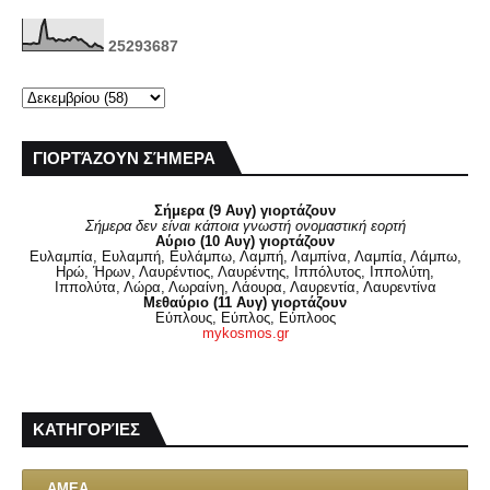
2
5
2
9
3
6
8
7
ΓΙΟΡΤΆΖΟΥΝ ΣΉΜΕΡΑ
Σήμερα (9 Αυγ) γιορτάζουν
Σήμερα δεν είναι κάποια γνωστή ονομαστική εορτή
Αύριο (10 Αυγ) γιορτάζουν
Ευλαμπία, Ευλαμπή, Ευλάμπω, Λαμπή, Λαμπίνα, Λαμπία, Λάμπω,
Ηρώ, Ήρων, Λαυρέντιος, Λαυρέντης, Ιππόλυτος, Ιππολύτη,
Ιππολύτα, Λώρα, Λωραίνη, Λάουρα, Λαυρεντία, Λαυρεντίνα
Μεθαύριο (11 Αυγ) γιορτάζουν
Εύπλους, Εύπλος, Εύπλοος
mykosmos.gr
ΚΑΤΗΓΟΡΊΕΣ
ΑΜΕΑ