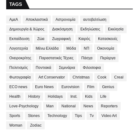
TAGS
ΑμεΑ
Αποκλειστικά
Αστρονομία
αυτοβελτίωση
Δημιουργία & Χώρος
Διακόσμηση
Εκδηλώσεις
Εκκλησία
Εκπαίδευση
Ζώα
Ζωγραφική
Καιρός
Κατασκευές
Λογοτεχνία
Μένω Ελλάδα
Μόδα
ΝΠ
Οικονομία
Ονειροκρίτης
Παραστατικές Τέχνες
Πάσχα
Περίεργα
Πολιτισμός
Ποντιακά
Σεμινάρια
Φιλοσοφια
Φωτογραφία
Art Conservator
Christmas
Cook
Creal
ECO news
Euro News
Eurovision
Film
Genius
Health
History
Holidays
Inst.
Kids
Life
Love-Psychology
Man
National
News
Reporters
Sports
Stones
Technology
Tips
Tv
Video Art
Woman
Zodiac