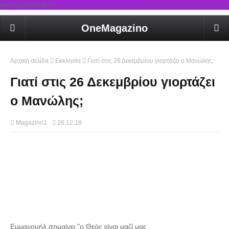
rel='stylesheet'/>
OneMagazino
Αρχική σελίδα
Εκκλησία
Γιατί στις 26 Δεκεμβρίου γιορτάζει ο Μανώλης;
Γιατί στις 26 Δεκεμβρίου γιορτάζει
ο Μανώλης;
Magazino1
26.12.18
Εμμανουήλ σημαίνει "ο Θεός είναι μαζί μας